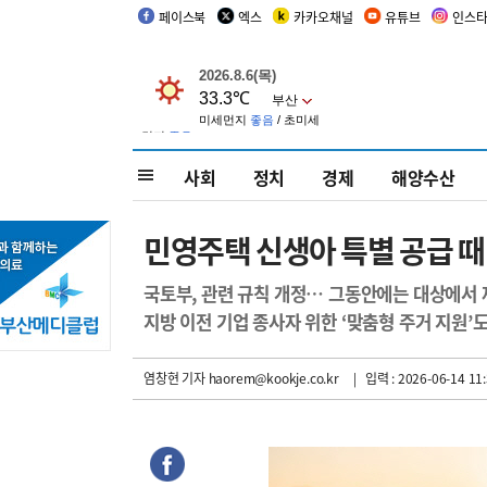
페이스북
엑스
카카오채널
유튜브
인스
사회
정치
경제
해양수산
민영주택 신생아 특별 공급 때
국토부, 관련 규칙 개정… 그동안에는 대상에서
지방 이전 기업 종사자 위한 ‘맞춤형 주거 지원’
염창현 기자
haorem@kookje.co.kr
| 입력 : 2026-06-14 11: