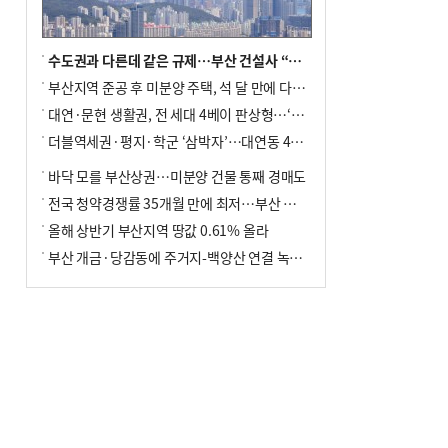
수도권과 다른데 같은 규제…부산 건설사 “쓰러지기 직전”
부산지역 준공 후 미분양 주택, 석 달 만에 다시 3000가구 넘어서
대연·문현 생활권, 전 세대 4베이 판상형…‘더샵 트리센트’ 내달 분양
더블역세권·평지·학군 ‘삼박자’…대연동 42층 브랜드 단지
바닥 모를 부산상권…미분양 건물 통째 경매도
전국 청약경쟁률 35개월 만에 최저…부산 미분양 ‘적체’ 심화
올해 상반기 부산지역 땅값 0.61% 올라
부산 개금·당감동에 주거지-백양산 연결 녹지 조성