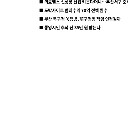
■ 의료헬스 신성장 산업 키운다더니…부산서구 준
■ 도박사이트 범죄수익 70억 전액 환수
■ 부산 북구청 쑥뜸방, 前구청장 책임 인정될까
■ 통영시민 추석 전 35만 원 받는다