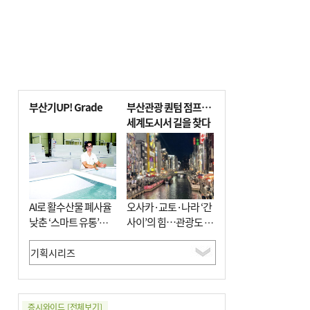
부산기UP! Grade
부산관광 퀀텀 점프…
세계도시서 길을 찾다
AI로 활수산물 폐사율
오사카·교토·나라 ‘간
낮춘 ‘스마트 유통’…
사이’의 힘…관광도 뭉
사막·산악지대 수출
쳐야 흥한다
도전
증시와이드
[전체보기]