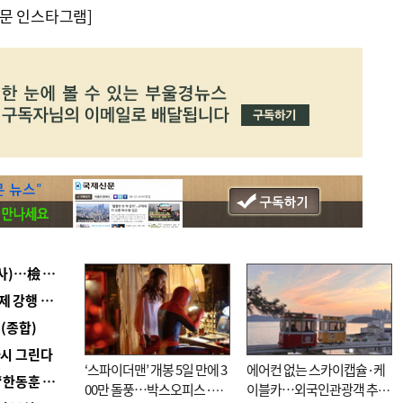
문 인스타그램]
■ 검사 신분 버리고 직급하향(10년 이하 저연차 검사)…檢 중수청행 기피
■ 지역 상권도 말라죽을 판이라…가뭄 속 밀양물축제 강행 논란
(종합)
다시 그린다
‘스파이더맨’ 개봉 5일 만에 3
에어컨 없는 스카이캡슐·케
■ 국힘 부산시당, ‘정이한 조력’ 시의원 윤리위에…‘한동훈 지지’도 신고접수
00만 돌풍…박스오피스·예
이블카…외국인관광객 추억