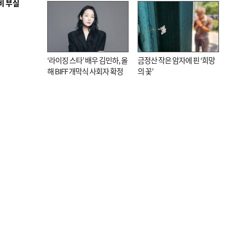
비 부실
매율 동시 1위
대신 고역 될라
‘라이징 스타’ 배우 김민하, 올
금정산 작은 암자에 핀 ‘희망
해 BIFF 개막식 사회자 확정
의 꽃’