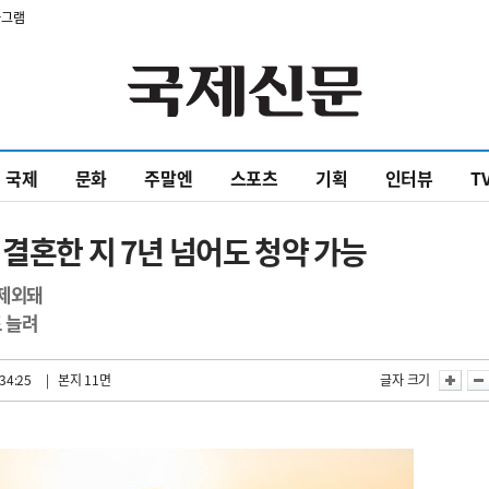
타그램
국제
문화
주말엔
스포츠
기획
인터뷰
T
 결혼한 지 7년 넘어도 청약 가능
 제외돼
도 늘려
34:25
| 본지 11면
글자 크기