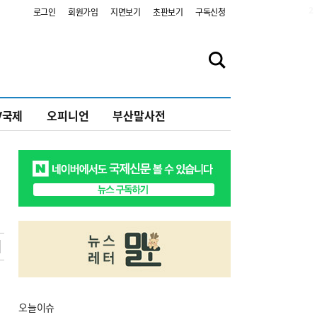
2
로그인
회원가입
지면보기
초판보기
구독신청
V국제
오피니언
부산말사전
오늘
이슈