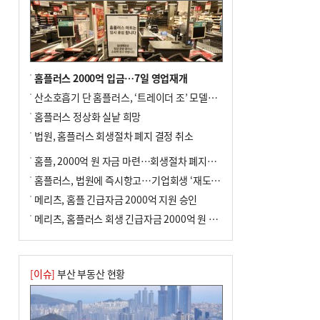
홈플러스 2000억 입금…7일 영업재개
산소호흡기 단 홈플러스, ‘트레이더 조’ 모델로 살아날까
홈플러스 정상화 실낱 희망
법원, 홈플러스 회생절차 폐지 결정 취소
홈플, 2000억 원 자금 마련…회생절차 폐지에 즉시항고(종합)
홈플러스, 법원에 즉시항고…기업회생 ‘재도전’
메리츠, 홈플 긴급자금 2000억 지원 승인
메리츠, 홈플러스 회생 긴급자금 2000억 원 지원 승인
[이슈]
부산 부동산 현황