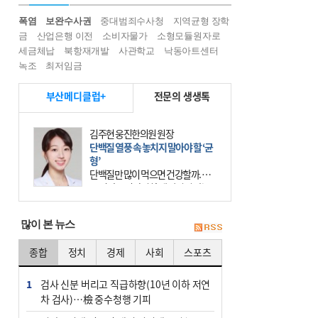
폭염
보완수사권
중대범죄수사청
지역균형 장학
금
산업은행 이전
소비자물가
소형모듈원자로
세금체납
북항재개발
사관학교
낙동아트센터
녹조
최저임금
부산메디클럽+
전문의 생생톡
김주현 웅진한의원 원장
단백질 열풍 속 놓치지 말아야 할 ‘균
형’
단백질만 많이 먹으면 건강할까. 요
즘 건강을 이야기할 때 빠지지 않는
키워드가 단백질이다. 헬스장을 다니
는 젊은 층부터 기초체력을 챙기려는
많이 본 뉴스
중·장년층까지 모두 “
종합
정치
경제
사회
스포츠
1
검사 신분 버리고 직급하향(10년 이하 저연
차 검사)…檢 중수청행 기피