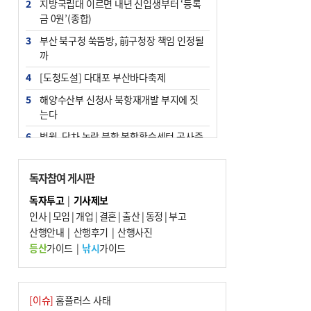
2
지방국립대 이르면 내년 신입생부터 ‘등록
금 0원’(종합)
3
부산 북구청 쑥뜸방, 前구청장 책임 인정될
까
4
[도청도설] 다대포 부산바다축제
5
해양수산부 신청사 북항재개발 부지에 짓
는다
6
법원, 단차 논란 북항 복합환승센터 공사중
지 관련 현장검증
7
지역 상권도 말라죽을 판이라…가뭄 속 밀
독자참여 게시판
양물축제 강행 논란
독자투고
|
기사제보
8
통영시민 추석 전 35만 원 받는다
인사
|
모임
|
개업
|
결혼
|
출산
|
동정
|
부고
9
산행안내
부산 철강공장 50대 노동자 추락사
|
산행후기
|
산행사진
등산
가이드
|
낚시
가이드
10
국힘 부산시당, ‘정이한 조력’ 시의원 윤리
위에…‘한동훈 지지’도 신고접수
[이슈]
홈플러스 사태