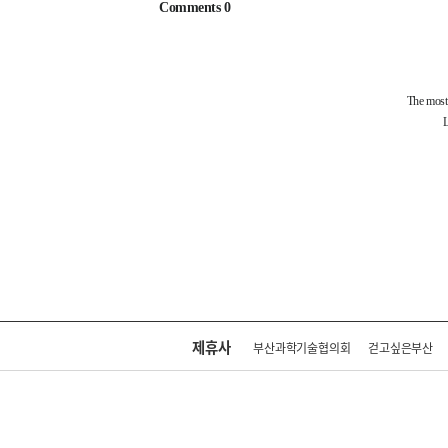
제휴사
부산과학기술협의회
걷고싶은부산
회사소개
전화안내
주소 : 부산광역시 연제