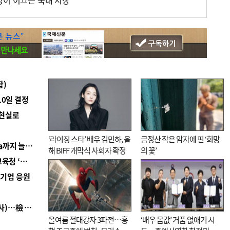
성이 이끄는 국내 시장
합)
10일 결정
 현실로
‘라이징 스타’ 배우 김민하, 올
금정산 작은 암자에 핀 ‘희망
■ 경남 농정 비전 ‘잘 사는 농촌’…스마트팜 1000㏊까지 늘린다
해 BIFF 개막식 사회자 확정
의 꽃’
■ 교육혁신선도지 공모 코앞인데…구·군 난색에 교육청 ‘쩔쩔’
역기업 응원
■ 검사 신분 버리고 직급하향(10년 이하 저연차 검사)…檢 중수청행 기피
올여름 절대강자 3파전…흥
‘배우 몸값’ 거품 없애기 시