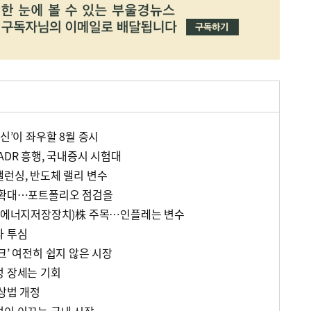
확신’이 좌우할 8월 증시
ADR 흥행, 국내증시 시험대
밸런싱, 반도체 랠리 변수
성 확대…포트폴리오 점검을
S(에너지저장장치)株 주목…인플레는 변수
다 투심
크’ 여전히 쉽지 않은 시장
성 장세는 기회
상법 개정