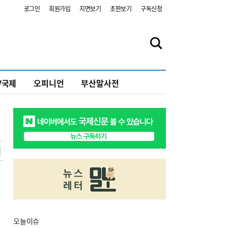
2
로그인
회원가입
지면보기
초판보기
구독신청
V국제
오피니언
부산말사전
오늘
이슈