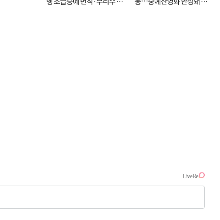
행 조급증에 변칙·무리수 마
동…중예산영화 한정돼 실
케팅도
효성 의문도