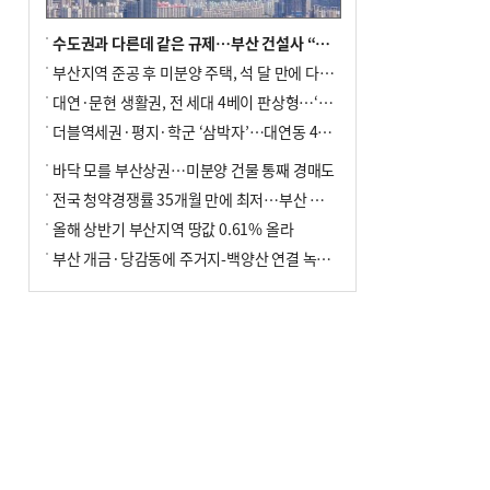
수도권과 다른데 같은 규제…부산 건설사 “쓰러지기 직전”
부산지역 준공 후 미분양 주택, 석 달 만에 다시 3000가구 넘어서
대연·문현 생활권, 전 세대 4베이 판상형…‘더샵 트리센트’ 내달 분양
더블역세권·평지·학군 ‘삼박자’…대연동 42층 브랜드 단지
바닥 모를 부산상권…미분양 건물 통째 경매도
전국 청약경쟁률 35개월 만에 최저…부산 미분양 ‘적체’ 심화
올해 상반기 부산지역 땅값 0.61% 올라
부산 개금·당감동에 주거지-백양산 연결 녹지 조성