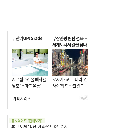
부산기UP! Grade
부산관광 퀀텀 점프…
세계도시서 길을 찾다
AI로 활수산물 폐사율
오사카·교토·나라 ‘간
낮춘 ‘스마트 유통’…
사이’의 힘…관광도 뭉
사막·산악지대 수출
쳐야 흥한다
도전
증시와이드
[전체보기]
韓 반도체 ‘확신’이 좌우할 8월 증시