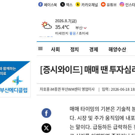
페이스북
엑스
카카오채널
유튜브
인스
사회
정치
경제
해양수산
[증시와이드] 매매 땐 투자심
차호중 iM증권 부산WM센터 영업이사
| 입력 : 2026-06-18 18
매매 타이밍의 기본은 기술적 
다. 시장 및 주가 움직임에 내
는 말이다. 급등하든 급락하든 