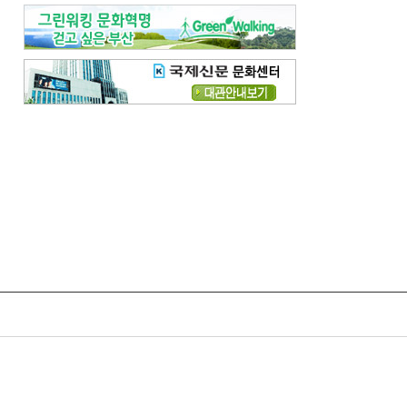
령
고충처리
모바일국제신문
준