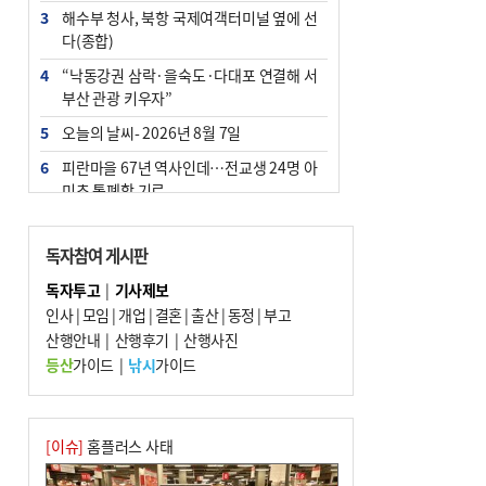
3
해수부 청사, 북항 국제여객터미널 옆에 선
다(종합)
4
“낙동강권 삼락·을숙도·다대포 연결해 서
부산 관광 키우자”
5
오늘의 날씨- 2026년 8월 7일
6
피란마을 67년 역사인데…전교생 24명 아
미초 통폐합 기로
7
[사설] 해수부 신청사 북항으로 확정, 해양
수도 도약의 전환점
독자참여 게시판
8
부울경 주말부터 비소식…‘극한 폭염’ 한풀
독자투고
|
기사제보
꺾일 듯
인사
|
모임
|
개업
|
결혼
|
출산
|
동정
|
부고
9
산행안내
외국인 선원 ‘인신매매 경유지’ 된 부산…
|
산행후기
|
산행사진
우려가 현실로
등산
가이드
|
낚시
가이드
10
르노 못 타는 부산시장…관용차 규정에 막
힌 지역기업 응원
[이슈]
홈플러스 사태