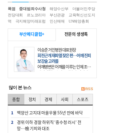
폭염
중대범죄수사청
해양수산부
더불어민주당
전당대회
르노코리아
부산관광
교육혁신선도지
역
극지해양미래포럼
인신매매
UN해양총회
부산메디클럽+
전문의 생생톡
이승준 거인병원 대표원장
회전근개 재파열 잦은 편…어깨 진피
보강술 고려를
어깨병변은 어깨를 이루는 인체 조직
에 발생하는 손상을 말한다. 여기에
는 오십견과 회전근개 증후군, 어깨
의 석회성 힘줄염 등이 있다. 국민건
많이 본 뉴스
강보험에 의하면 어깨병변
종합
정치
경제
사회
스포츠
1
백양산 고지대 마을우물 55년 만에 바닥
2
경위 이하 경찰 하위직 ‘중수청 러시’ 전
망…檢 기피와 대조