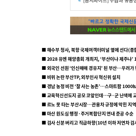
[증시와이드] 수급과 유동
■ 해수부 청사, 북항 국제여객터미널 옆에 선다(종
■ 2028 유엔 해양총회 개최지, ‘부산이냐 제주냐’ 
■ 외국인 선원 ‘인신매매 경유지’ 된 부산…우려가
■ 비위 논란 부산TP, 외부인사 혁신위 설치
■ 르노 못 타는 부산시장…관용차 규정에 막힌 지
■ 마산 원도심 행정·주거복합단지 연내 준공 수순