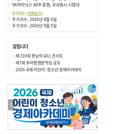
SK하이닉스 ADR 흥행, 국내증시 시험대
주가지수-
[전체보기]
주가지수- 2026년 8월 6일
주가지수- 2026년 8월 5일
알립니다
· 제 219회 한낮의 유U; 콘서트
· 제7회 부마항쟁문학상 공모
· 2026 국제 어린이·청소년 경제아카데미