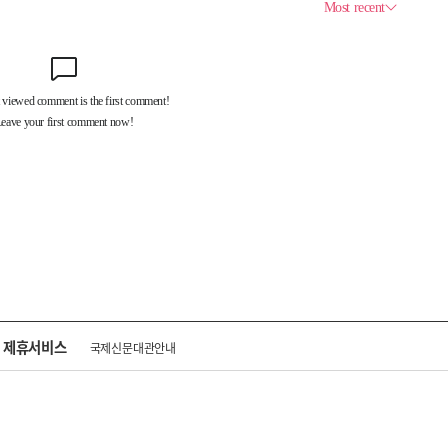
제휴서비스
국제신문대관안내
광고안내
구독신청
독자투고
기사제보
개인정보취급방침
언론윤리강
구 중앙대로 1217
대표전화 : 051-500-5114
발행인·인쇄인 : 황문성
편집인 : 오상