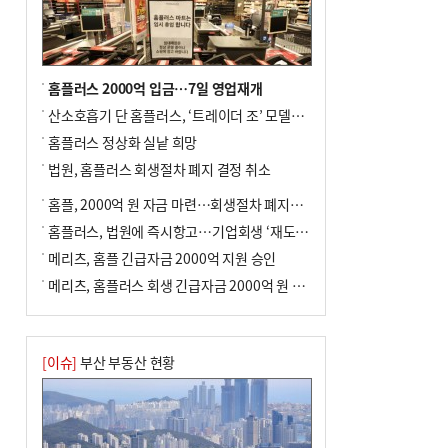
홈플러스 2000억 입금…7일 영업재개
산소호흡기 단 홈플러스, ‘트레이더 조’ 모델로 살아날까
홈플러스 정상화 실낱 희망
법원, 홈플러스 회생절차 폐지 결정 취소
홈플, 2000억 원 자금 마련…회생절차 폐지에 즉시항고(종합)
홈플러스, 법원에 즉시항고…기업회생 ‘재도전’
메리츠, 홈플 긴급자금 2000억 지원 승인
메리츠, 홈플러스 회생 긴급자금 2000억 원 지원 승인
[이슈]
부산 부동산 현황