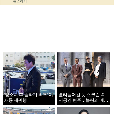
‘뺑소니 후 술타기 의혹’ 이
빨려들어갈 듯 스크린 속
재룡 재판행
시공간 변주…놀란의 메시
지는 ‘전쟁 속죄’