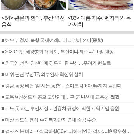
<84> 관문과 환대, 부산 역전
<83> 여름 제주, 벤자리와 독
음식
가시치
■ 해수부 청사, 북항 국제여객터미널 옆에 선다(종합)
■ 2028 유엔 해양총회 개최지, ‘부산이냐 제주냐’ 10일 결정
■ 외국인 선원 ‘인신매매 경유지’ 된 부산…우려가 현실로
■ 비위 논란 부산TP, 외부인사 혁신위 설치
■ 경남 농정 비전 ‘잘 사는 농촌’…스마트팜 1000㏊까지 늘린다
■ 교육혁신선도지 공모 코앞인데…구·군 난색에 교육청 ‘쩔쩔’
■ 르노 못 타는 부산시장…관용차 규정에 막힌 지역기업 응원
■ 마산 원도심 행정·주거복합단지 연내 준공 수순
■ 검사 신분 버리고 직급하향(10년 이하 저연차 검사)…檢 중수청행 기피