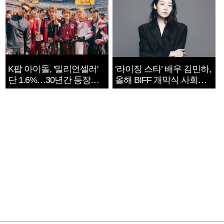
K팝 아이돌, '밀리언셀러'
‘라이징 스타’ 배우 김민하,
단 1.6%…30년간 등장
올해 BIFF 개막식 사회자
1182개팀 전수조사
확정