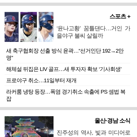
스포츠 +
‘윤나고황’ 꿈틀댄다…거인 가
을야구 불씨 살릴까
새 축구협회장 선출 방식 윤곽…“선거인단 192→2만
명”
해체설 뒤집은 LIV 골프…새 투자자 확보 ‘기사회생’
프로야구 취소…11일부터 재개
라커룸 냉탕 등장…폭염 경기취소 속출에 PS 셈법 복
잡
울산·경남 소식
진주성의 역사, 빛과 미디어로