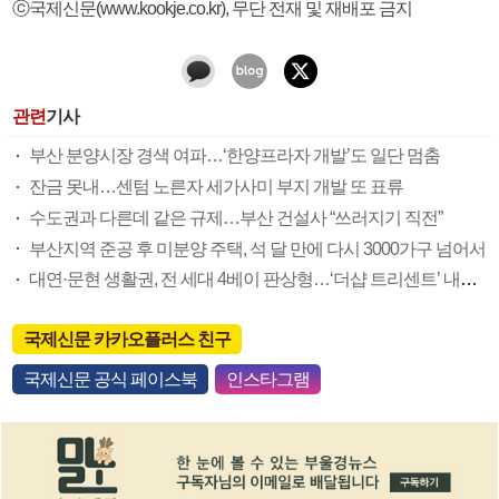
ⓒ국제신문(www.kookje.co.kr), 무단 전재 및 재배포 금지
관련
기사
부산 분양시장 경색 여파…‘한양프라자 개발’도 일단 멈춤
잔금 못내…센텀 노른자 세가사미 부지 개발 또 표류
수도권과 다른데 같은 규제…부산 건설사 “쓰러지기 직전”
부산지역 준공 후 미분양 주택, 석 달 만에 다시 3000가구 넘어서
대연·문현 생활권, 전 세대 4베이 판상형…‘더샵 트리센트’ 내달 분양
국제신문 카카오플러스 친구
국제신문 공식 페이스북
인스타그램