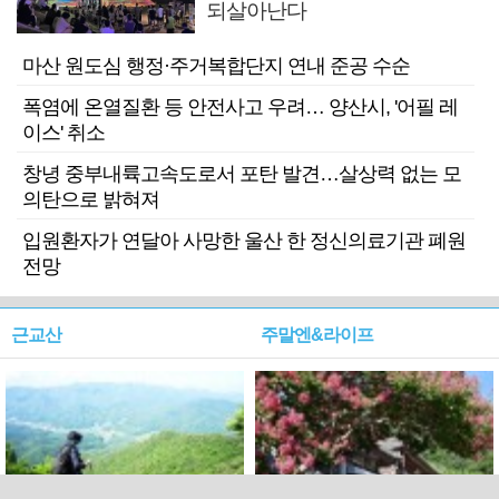
되살아난다
마산 원도심 행정·주거복합단지 연내 준공 수순
폭염에 온열질환 등 안전사고 우려… 양산시, '어필 레
이스' 취소
창녕 중부내륙고속도로서 포탄 발견…살상력 없는 모
의탄으로 밝혀져
입원환자가 연달아 사망한 울산 한 정신의료기관 폐원
전망
근교산
주말엔&라이프