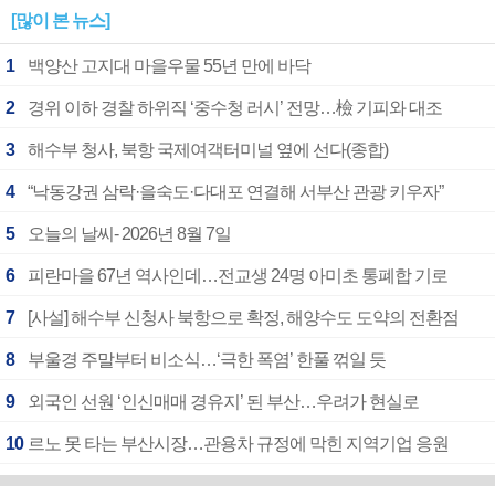
[많이 본 뉴스]
1
백양산 고지대 마을우물 55년 만에 바닥
2
경위 이하 경찰 하위직 ‘중수청 러시’ 전망…檢 기피와 대조
3
해수부 청사, 북항 국제여객터미널 옆에 선다(종합)
4
“낙동강권 삼락·을숙도·다대포 연결해 서부산 관광 키우자”
5
오늘의 날씨- 2026년 8월 7일
6
피란마을 67년 역사인데…전교생 24명 아미초 통폐합 기로
7
[사설] 해수부 신청사 북항으로 확정, 해양수도 도약의 전환점
8
부울경 주말부터 비소식…‘극한 폭염’ 한풀 꺾일 듯
9
외국인 선원 ‘인신매매 경유지’ 된 부산…우려가 현실로
10
르노 못 타는 부산시장…관용차 규정에 막힌 지역기업 응원