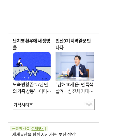
난치병 환우에 새 생명
민선9기 지역일꾼 만
을
나다
노숙 방황 끝 ‘27년 만
“남해 10개 읍·면 특색
의 가족 상봉’…어머니
살려…섬 전체 거대 정
와 행복 꿈꿔
원으로 조성”
눈높이 사설
[전체보기]
세계유산을 함께 지키자는 ‘부산 선언’