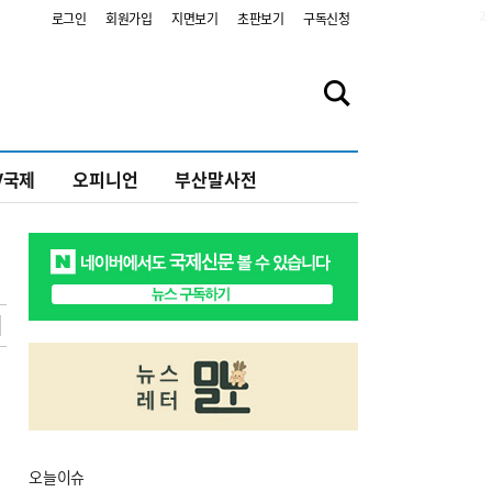
2
로그인
회원가입
지면보기
초판보기
구독신청
V국제
오피니언
부산말사전
오늘
이슈