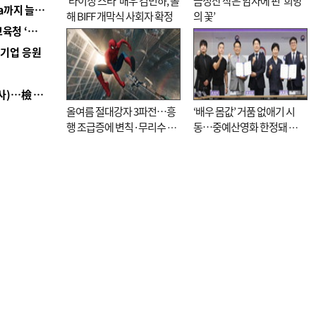
‘라이징 스타’ 배우 김민하, 올
금정산 작은 암자에 핀 ‘희망
■ 경남 농정 비전 ‘잘 사는 농촌’…스마트팜 1000㏊까지 늘린다
해 BIFF 개막식 사회자 확정
의 꽃’
■ 교육혁신선도지 공모 코앞인데…구·군 난색에 교육청 ‘쩔쩔’
역기업 응원
■ 검사 신분 버리고 직급하향(10년 이하 저연차 검사)…檢 중수청행 기피
올여름 절대강자 3파전…흥
‘배우 몸값’ 거품 없애기 시
행 조급증에 변칙·무리수 마
동…중예산영화 한정돼 실
케팅도
효성 의문도