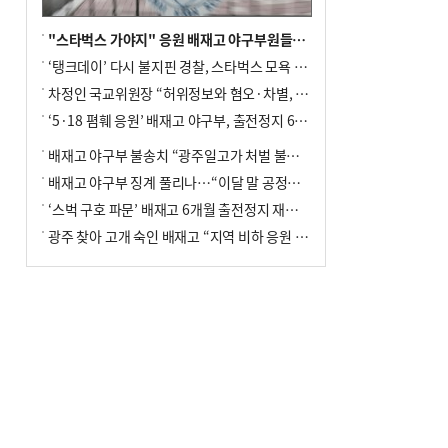
"스타벅스 가야지" 응원 배재고 야구부원들, 학교서 징계 처분
‘탱크데이’ 다시 불지핀 경찰, 스타벅스 모욕 혐의 압수수색
차정인 국교위원장 “허위정보와 혐오·차별, 학교 교실까지 유입"
‘5·18 폄훼 응원’ 배재고 야구부, 출전정지 6개월→1개월 감경
배재고 야구부 불송치 “광주일고가 처벌 불원 의사 표해”
배재고 야구부 징계 풀리나…“이달 말 공정위서 재심의”
‘스벅 구호 파문’ 배재고 6개월 출전정지 재심 신청키로
광주 찾아 고개 숙인 배재고 “지역 비하 응원 잘못”(종합)