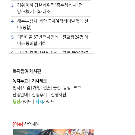
3
경위 이하 경찰 하위직 ‘중수청 러시’ 전
망…檢 기피와 대조
4
해수부 청사, 북항 국제여객터미널 옆에 선
다(종합)
5
피란마을 67년 역사인데…전교생 24명 아
미초 통폐합 기로
6
부울경 주말부터 비소식…‘극한 폭염’ 한풀
꺾일 듯
7
“낙동강권 삼락·을숙도·다대포 연결해 서
독자참여 게시판
부산 관광 키우자”
독자투고
|
기사제보
8
오늘의 날씨- 2026년 8월 7일
인사
|
모임
|
개업
|
결혼
|
출산
|
동정
|
부고
9
산행안내
외국인 선원 ‘인신매매 경유지’ 된 부산…
|
산행후기
|
산행사진
우려가 현실로
등산
가이드
|
낚시
가이드
10
[사설] 해수부 신청사 북항으로 확정, 해양
수도 도약의 전환점
[이슈]
산업재해