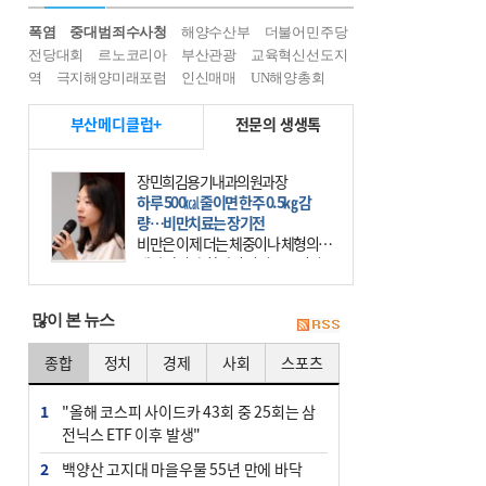
폭염
중대범죄수사청
해양수산부
더불어민주당
전당대회
르노코리아
부산관광
교육혁신선도지
역
극지해양미래포럼
인신매매
UN해양총회
부산메디클럽+
전문의 생생톡
장민희김용기내과의원과장
하루 500㎉ 줄이면 한주 0.5㎏ 감
량…비만치료는 장기전
비만은 이제 더는 체중이나 체형의 문
제가 아니다. 하나의 질병으로 인지
하고 치료와 관리를 해야 한다. 세계
보건기구(WHO)는 이미 1994년 비만
많이 본 뉴스
을 인류의 중요한
종합
정치
경제
사회
스포츠
1
"올해 코스피 사이드카 43회 중 25회는 삼
전닉스 ETF 이후 발생"
2
백양산 고지대 마을우물 55년 만에 바닥