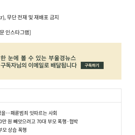
kr), 무단 전재 및 재배포 금지
문 인스타그램]
학생을…패륜범죄 잇따르는 사회
00만 원 빼앗으려고 70대 부모 폭행·협박
 부모 상습 폭행