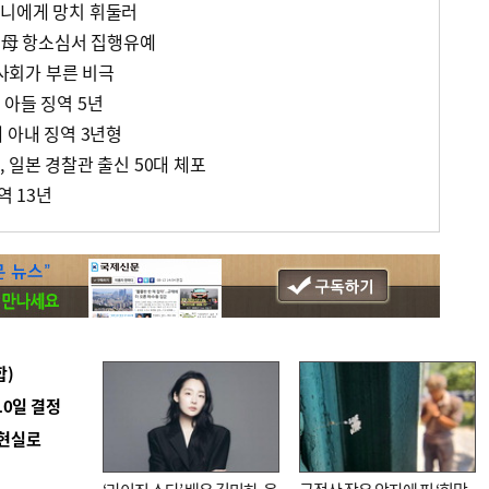
머니에게 망치 휘둘러
0대母 항소심서 집행유예
회가 부른 비극
 아들 징역 5년
 아내 징역 3년형
 일본 경찰관 출신 50대 체포
역 13년
합)
10일 결정
 현실로