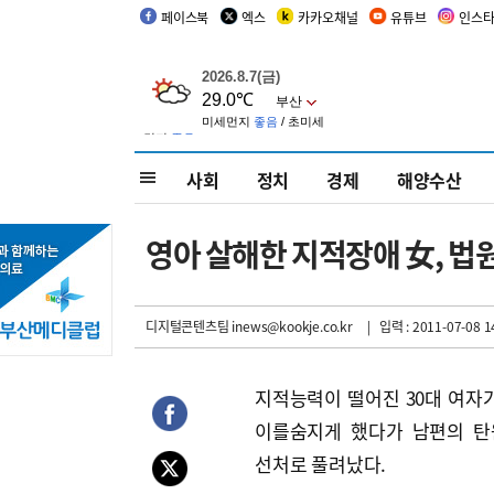
페이스북
엑스
카카오채널
유튜브
인스
사회
정치
경제
해양수산
영아 살해한 지적장애 女, 
디지털콘텐츠팀 inews@kookje.co.kr
| 입력 : 2011-07-08 1
지적능력이 떨어진 30대 여자가
이를숨지게 했다가 남편의 탄
선처로 풀려났다.