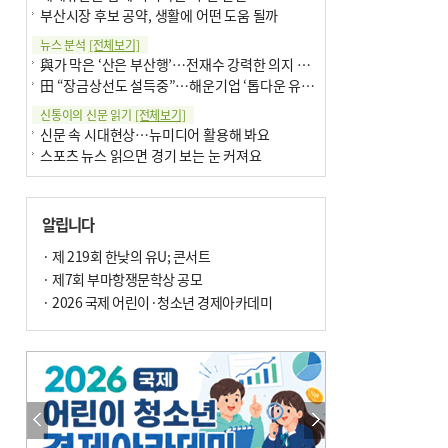
부산시장 후보 공약, 생활에 어떤 도움 될까
뉴스 분석
[전체보기]
與가 막은 ‘산은 부산행’…전재수 강력한 의지 표명 없인 공염불
田 “장금상선도 설득중”…해운기업 ‘톱다운 유치전’ 가속
신통이의 신문 읽기
[전체보기]
신문 속 시대현상…뉴미디어 활용해 봐요
스포츠 뉴스 읽으면 경기 보는 눈 커져요
어떻게 생각하십니까
[전체보기]
구·군 승진 축하화분 관행 없애자니 소상공인 울상
알립니다
3년째 병상에 있는 구의원…의정활동 못해도 월급 그대로
팩트체크
· 제 219회 한낮의 유U; 콘서트
[전체보기]
금정산 반려견 데리고 갈 수 있나…알아보니 ‘국립공원은 출입 불가’
· 제7회 부마항쟁문학상 공모
서울 도림천도 공업용수 활용한다는 사례, 정수 없이 한강물 공급…수질만 공업용수
· 2026 국제 어린이·청소년 경제아카데미
포토에세이
[전체보기]
연꽃 위 개개비
의령 한우산 털중나리
한 손 뉴스
[전체보기]
시민이 개발한 폭염 대응 앱 ‘그늘로’ 길안내 지도 등 인기
골목 맛집 발굴 고메 셀렉션…부산시, 페스티벌 시월 연계