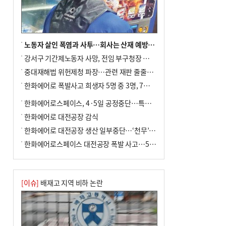
노동자 살인 폭염과 사투…회사는 산재 예방·전기료 절감 전력
강서구 기간제노동자 사망, 전임 부구청장 檢 송치
중대재해법 위헌제청 파장…관련 재판 줄줄이 브레이크
한화에어로 폭발사고 희생자 5명 중 3명, 7일 영면
한화에어로스페이스, 4·5일 공정중단…특별 안전점검
한화에어로 대전공장 감식
한화에어로 대전공장 생산 일부중단…‘천무’ 수출 비상
한화에어로스페이스 대전공장 폭발 사고…5명 사망·2명 부상(종합)
[이슈]
배재고 지역 비하 논란