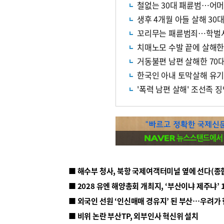
철없는 30대 패륜범…어
생후 4개월 아들 살해 3
꼬리무는 패륜범죄…학벌사
치매노모 수발 끝에 살해한
거동불편 남편 살해한 70대
한국인 아내 토막살해 유기,
'폭력 남편 살해' 조선족 징
■ 해수부 청사, 북항 국제여객터미널 옆에 선다(종
■ 2028 유엔 해양총회 개최지, ‘부산이냐 제주냐’ 
■ 외국인 선원 ‘인신매매 경유지’ 된 부산…우려가
■ 비위 논란 부산TP, 외부인사 혁신위 설치