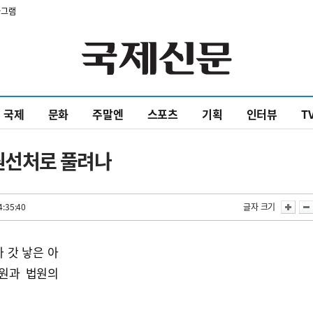
타그램
국제
문화
주말엔
스포츠
기획
인터뷰
T
법원선처로 풀려나
4:35:40
글자 크기
 갓 낳은 아
원과 법원의