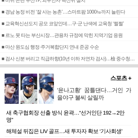
■ 비위 논란 부산TP, 외부인사 혁신위 설치
■ 경남 농정 비전 ‘잘 사는 농촌’…스마트팜 1000㏊까지 늘린다
■ 교육혁신선도지 공모 코앞인데…구·군 난색에 교육청 ‘쩔쩔’
■ 르노 못 타는 부산시장…관용차 규정에 막힌 지역기업 응원
■ 마산 원도심 행정·주거복합단지 연내 준공 수순
■ 검사 신분 버리고 직급하향(10년 이하 저연차 검사)…檢 중수청행 기피
스포츠 +
‘윤나고황’ 꿈틀댄다…거인 가
을야구 불씨 살릴까
새 축구협회장 선출 방식 윤곽…“선거인단 192→2만
명”
해체설 뒤집은 LIV 골프…새 투자자 확보 ‘기사회생’