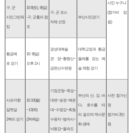
시민 누구나
구, 군
10.8(토), 9(일)
구, 군 코스
(참가비 없
시민그린워
-구, 군홈피 참
부산시민걷기
자체 선정
음)
킹
조
경성대예술
대학교정과 황금
황금예
10. 9(일)
관 앞~황령산~
둘레를 걷는 예
로 걷기
오후 2시
금련산수련원
술 체험 걷기
기장군청~죽성~
부산의 산, 강, 바
사전 참가신
사포지향
10.10(월)
대변~송정~해운
다, 호수를 따
청
갈맷길
~13(목)
대~수영강~회동
라 걸으며 역사문
참가비:3만
2백리 걷기
(3박4일)
수원지~범어사~
화·생태
원
낙동강~을숙도