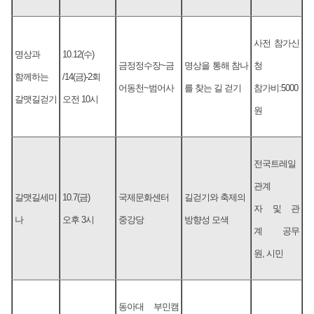
사전 참가신
명상과
10.12(수)
금정정수장~금
명상을 통해 참나
청
함께하는
/14(금)-2회
어동천~범어사
를 찾는 길 걷기
참가비:5000
갈맷길걷기
오전 10시
원
전국트레일
관계
갈맷길세미
10.7(금)
국제문화센터
길걷기와 축제의
자 및 관
나
오후 3시
중강당
방향성 모색
계 공무
원, 시민
동아대 부민캠