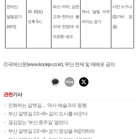
천마산
퍼스~까치, 감천
시민 누구나
10. 15(토)
역사, 달빛 어우
달빛걷기
고개~천마산 봉
(참가비 없
오후 5시
러지는 걷기
(폐막)
수대~전망대~조
음)
각공원~송도
ⓒ국제신문(www.kookje.co.kr), 무단 전재 및 재배포 금지
관련
기사
진화하는 갈맷길… 역사·예술과의 동행
부산 갈맷길 2.0 <9> 길이 도시를 바꾼다
끊김없는 '부산 종주길' 열린다
부산 갈맷길 2.0 <8> 걷기 명상을 허(許)하라