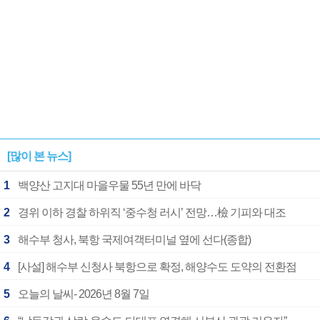
[많이 본 뉴스]
1
백양산 고지대 마을우물 55년 만에 바닥
2
경위 이하 경찰 하위직 ‘중수청 러시’ 전망…檢 기피와 대조
3
해수부 청사, 북항 국제여객터미널 옆에 선다(종합)
4
[사설] 해수부 신청사 북항으로 확정, 해양수도 도약의 전환점
5
오늘의 날씨- 2026년 8월 7일