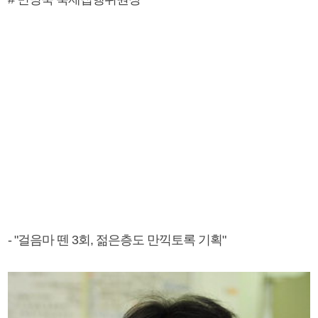
- "걸음마 뗀 3회, 젊은층도 만끽토록 기획"