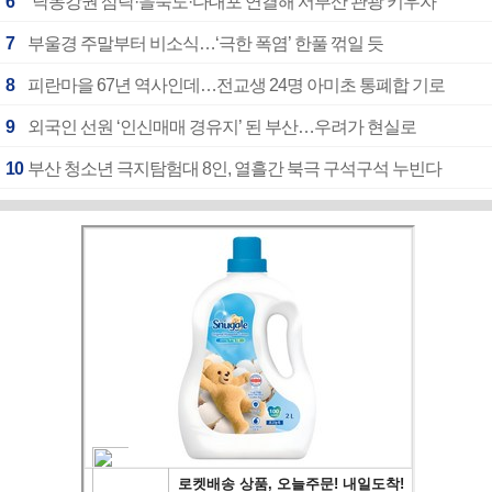
6
“낙동강권 삼락·을숙도·다대포 연결해 서부산 관광 키우자”
7
부울경 주말부터 비소식…‘극한 폭염’ 한풀 꺾일 듯
8
피란마을 67년 역사인데…전교생 24명 아미초 통폐합 기로
9
외국인 선원 ‘인신매매 경유지’ 된 부산…우려가 현실로
10
부산 청소년 극지탐험대 8인, 열흘간 북극 구석구석 누빈다