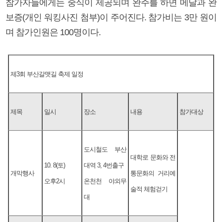
참가자들에게는 중식이 제공되며 완주를 하면 메달과 완
보증(개인 워킹사진 첨부)이 주어진다. 참가비는 3만 원이
며 참가인원은 100명이다.
제3회 부산갈맷길 축제 일정
제목
일시
장소
내용
참가대상
도시철도 부산
대학로 문화와 전
10. 8(토)
대역 3, 4번출구
개막행사
통문화의 거리예
오후2시
온천천 야외무
술적 체험걷기
대