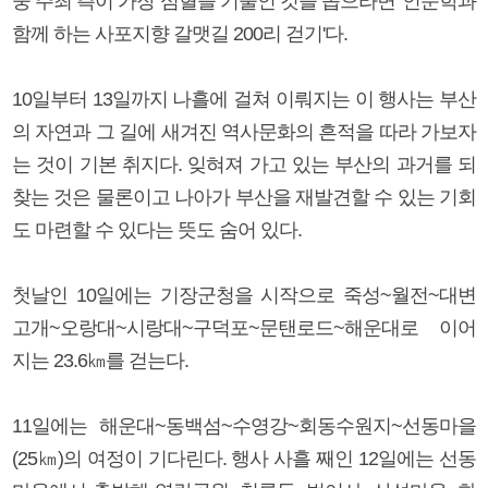
중 주최 측이 가장 심혈을 기울인 것을 꼽으라면 '인문학과
함께 하는 사포지향 갈맷길 200리 걷기'다.
10일부터 13일까지 나흘에 걸쳐 이뤄지는 이 행사는 부산
의 자연과 그 길에 새겨진 역사문화의 흔적을 따라 가보자
는 것이 기본 취지다. 잊혀져 가고 있는 부산의 과거를 되
찾는 것은 물론이고 나아가 부산을 재발견할 수 있는 기회
도 마련할 수 있다는 뜻도 숨어 있다.
첫날인 10일에는 기장군청을 시작으로 죽성~월전~대변
고개~오랑대~시랑대~구덕포~문탠로드~해운대로 이어
지는 23.6㎞를 걷는다.
11일에는 해운대~동백섬~수영강~회동수원지~선동마을
(25㎞)의 여정이 기다린다. 행사 사흘 째인 12일에는 선동