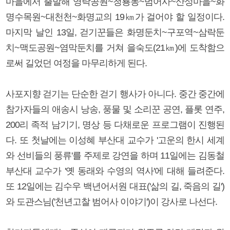
마을에서 출발해 영락공원~청룡동~범어사~산성마을~화
명수목원~대천천~화명교의 19㎞가 걸어야 할 일정이다.
마지막 날인 13일, 걷기꾼들은 화명둔치~구포역~삼락둔
치~맥도공원~염막둔치를 거쳐 을숙도(21㎞)에 도착함으
로써 길었던 여정을 마무리하게 된다.
사포지향 걷기는 단순한 걷기 행사가 아니다. 중간 중간에
참가자들의 애송시 낭송, 풍물 및 소리꾼 공연, 플롯 연주,
200리 족적 남기기, 명상 등 다채로운 프로그램이 진행된
다. 또 첫날에는 이성혜 부산대 교수가 '고운의 한시 세계
와 선비들의 풍류'를 주제로 강연을 하며 11일에는 김동철
부산대 교수가 '옛 동래와 수영의 역사'에 대해 들려준다.
또 12일에는 김수우 백년어서원 대표('삶의 길, 죽음의 길')
와 도관스님('천년고찰 범어사 이야기')이 강사로 나선다.