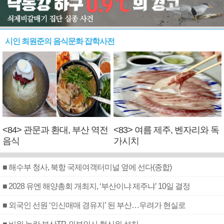
시인 최원준의 음식문화 잡학사전
<84> 관문과 환대, 부산 역전
<83> 여름 제주, 벤자리와 독
음식
가시치
■ 해수부 청사, 북항 국제여객터미널 옆에 선다(종합)
■ 2028 유엔 해양총회 개최지, ‘부산이냐 제주냐’ 10일 결정
■ 외국인 선원 ‘인신매매 경유지’ 된 부산…우려가 현실로