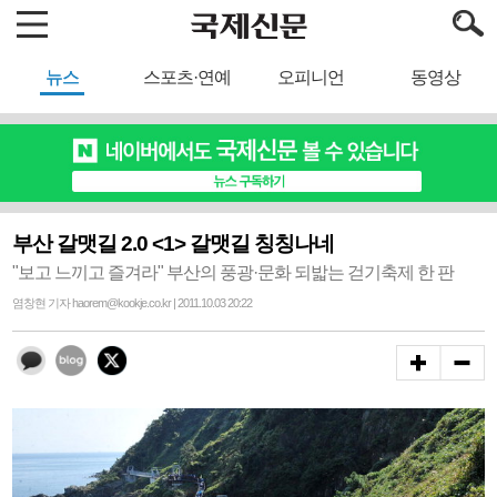
뉴스
스포츠·연예
오피니언
동영상
부산 갈맷길 2.0 <1> 갈맷길 칭칭나네
"보고 느끼고 즐겨라" 부산의 풍광·문화 되밟는 걷기축제 한 판
염창현 기자 haorem@kookje.co.kr | 2011.10.03 20:22