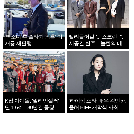
‘뺑소니 후 술타기 의혹’ 이
빨려들어갈 듯 스크린 속
재룡 재판행
시공간 변주…놀란의 메시
지는 ‘전쟁 속죄’
K팝 아이돌, '밀리언셀러'
‘라이징 스타’ 배우 김민하,
단 1.6%…30년간 등장
올해 BIFF 개막식 사회자
1182개팀 전수조사
확정