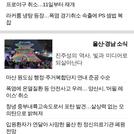
프로야구 취소…11일부터 재개
라커룸 냉탕 등장…폭염 경기취소 속출에 PS 셈법 복
잡
울산·경남 소식
진주성의 역사, 빛과 미디어로
되살아난다
마산 원도심 행정·주거복합단지 연내 준공 수순
폭염에 온열질환 등 안전사고 우려… 양산시, '어필 레
이스' 취소
창녕 중부내륙고속도로서 포탄 발견…살상력 없는 모
의탄으로 밝혀져
입원환자가 연달아 사망한 울산 한 정신의료기관 폐원
전망