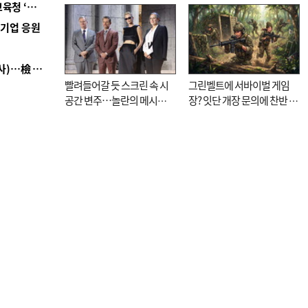
■ 교육혁신선도지 공모 코앞인데…구·군 난색에 교육청 ‘쩔쩔’
기로
역기업 응원
■ 검사 신분 버리고 직급하향(10년 이하 저연차 검사)…檢 중수청행 기피
빨려들어갈 듯 스크린 속 시
그린벨트에 서바이벌 게임
공간 변주…놀란의 메시지
장? 잇단 개장 문의에 찬반 논
는 ‘전쟁 속죄’
쟁