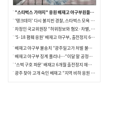
"스타벅스 가야지" 응원 배재고 야구부원들, 학교서 징계 처분
‘탱크데이’ 다시 불지핀 경찰, 스타벅스 모욕 혐의 압수수색
차정인 국교위원장 “허위정보와 혐오·차별, 학교 교실까지 유입"
‘5·18 폄훼 응원’ 배재고 야구부, 출전정지 6개월→1개월 감경
배재고 야구부 불송치 “광주일고가 처벌 불원 의사 표해”
배재고 야구부 징계 풀리나…“이달 말 공정위서 재심의”
‘스벅 구호 파문’ 배재고 6개월 출전정지 재심 신청키로
광주 찾아 고개 숙인 배재고 “지역 비하 응원 잘못”(종합)