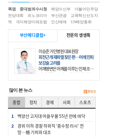
폭염
중대범죄수사청
해양수산부
더불어민주당
전당대회
르노코리아
부산관광
교육혁신선도지
역
극지해양미래포럼
인신매매
UN해양총회
부산메디클럽+
전문의 생생톡
이승준 거인병원 대표원장
회전근개 재파열 잦은 편…어깨 진피
보강술 고려를
어깨병변은 어깨를 이루는 인체 조직
에 발생하는 손상을 말한다. 여기에
는 오십견과 회전근개 증후군, 어깨
의 석회성 힘줄염 등이 있다. 국민건
많이 본 뉴스
강보험에 의하면 어깨병변
종합
정치
경제
사회
스포츠
1
백양산 고지대 마을우물 55년 만에 바닥
2
경위 이하 경찰 하위직 ‘중수청 러시’ 전
망…檢 기피와 대조