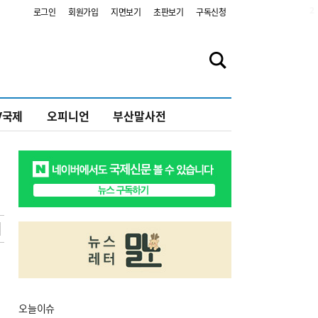
2
로그인
회원가입
지면보기
초판보기
구독신청
V국제
오피니언
부산말사전
오늘
이슈