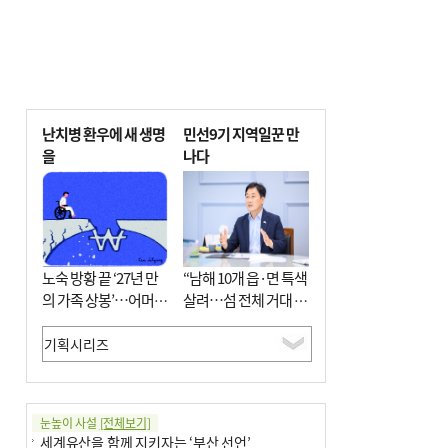
난치병 환우에 새 생명
민선9기 지역일꾼 만
을
나다
노숙 방황 끝 ‘27년 만
“남해 10개 읍·면 특색
의 가족 상봉’…어머니
살려…섬 전체 거대 정
와 행복 꿈꿔
원으로 조성”
눈높이 사설
[전체보기]
세계유산을 함께 지키자는 ‘부산 선언’