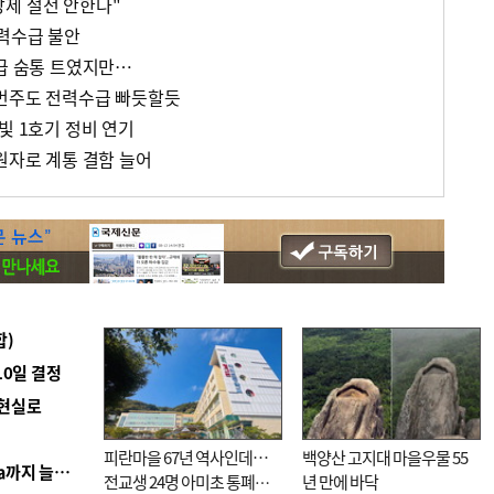
제 절전 안한다"
력수급 불안
수급 숨통 트였지만…
이번주도 전력수급 빠듯할듯
빛 1호기 정비 연기
원자로 계통 결함 늘어
합)
10일 결정
 현실로
피란마을 67년 역사인데…
백양산 고지대 마을우물 55
■ 경남 농정 비전 ‘잘 사는 농촌’…스마트팜 1000㏊까지 늘린다
전교생 24명 아미초 통폐합
년 만에 바닥