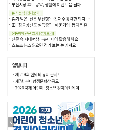
부산시장 후보 공약, 생활에 어떤 도움 될까
뉴스 분석
[전체보기]
與가 막은 ‘산은 부산행’…전재수 강력한 의지 표명 없인 공염불
田 “장금상선도 설득중”…해운기업 ‘톱다운 유치전’ 가속
신통이의 신문 읽기
[전체보기]
신문 속 시대현상…뉴미디어 활용해 봐요
스포츠 뉴스 읽으면 경기 보는 눈 커져요
어떻게 생각하십니까
[전체보기]
구·군 승진 축하화분 관행 없애자니 소상공인 울상
알립니다
3년째 병상에 있는 구의원…의정활동 못해도 월급 그대로
팩트체크
· 제 219회 한낮의 유U; 콘서트
[전체보기]
금정산 반려견 데리고 갈 수 있나…알아보니 ‘국립공원은 출입 불가’
· 제7회 부마항쟁문학상 공모
서울 도림천도 공업용수 활용한다는 사례, 정수 없이 한강물 공급…수질만 공업용수
· 2026 국제 어린이·청소년 경제아카데미
포토에세이
[전체보기]
연꽃 위 개개비
의령 한우산 털중나리
한 손 뉴스
[전체보기]
시민이 개발한 폭염 대응 앱 ‘그늘로’ 길안내 지도 등 인기
골목 맛집 발굴 고메 셀렉션…부산시, 페스티벌 시월 연계