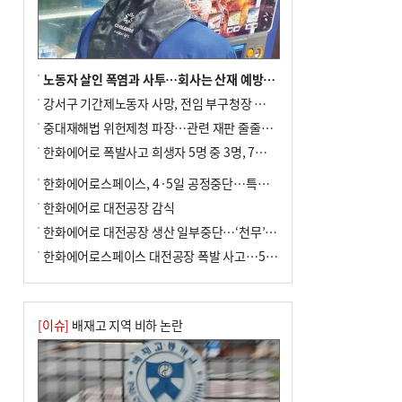
노동자 살인 폭염과 사투…회사는 산재 예방·전기료 절감 전력
강서구 기간제노동자 사망, 전임 부구청장 檢 송치
중대재해법 위헌제청 파장…관련 재판 줄줄이 브레이크
한화에어로 폭발사고 희생자 5명 중 3명, 7일 영면
한화에어로스페이스, 4·5일 공정중단…특별 안전점검
한화에어로 대전공장 감식
한화에어로 대전공장 생산 일부중단…‘천무’ 수출 비상
한화에어로스페이스 대전공장 폭발 사고…5명 사망·2명 부상(종합)
[이슈]
배재고 지역 비하 논란