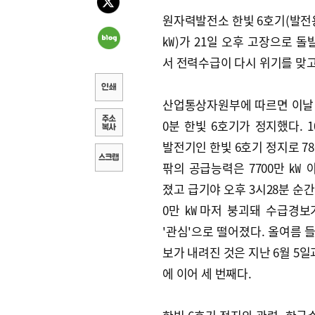
원자력발전소 한빛 6호기(발전용
㎾)가 21일 오후 고장으로 돌
서 전력수급이 다시 위기를 맞고
산업통상자원부에 따르면 이날 
0분 한빛 6호기가 정지했다. 
발전기인 한빛 6호기 정지로 78
팎의 공급능력은 7700만 ㎾ 
졌고 급기야 오후 3시28분 순간
0만 ㎾마저 붕괴돼 수급경보
'관심'으로 떨어졌다. 올여름 
보가 내려진 것은 지난 6월 5일
에 이어 세 번째다.