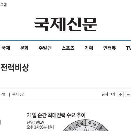
타그램
국제
문화
주말엔
스포츠
기획
인터뷰
T
또 전력비상
1:49
| 본지 6면
글자 크기
땐
려