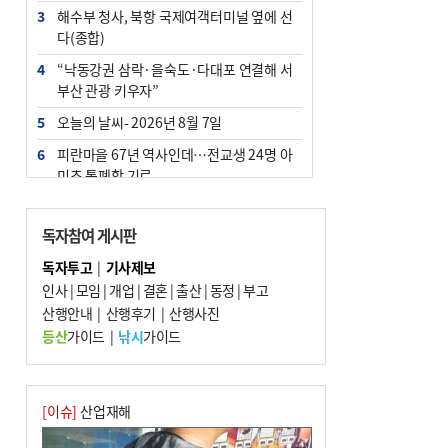
3
해수부 청사, 북항 국제여객터미널 옆에 선
다(종합)
4
“낙동강권 삼락·을숙도·다대포 연결해 서
부산 관광 키우자”
5
오늘의 날씨- 2026년 8월 7일
6
피란마을 67년 역사인데…전교생 24명 아
미초 통폐합 기로
7
[사설] 해수부 신청사 북항으로 확정, 해양
수도 도약의 전환점
독자참여 게시판
8
부울경 주말부터 비소식…‘극한 폭염’ 한풀
독자투고
|
기사제보
꺾일 듯
인사
|
모임
|
개업
|
결혼
|
출산
|
동정
|
부고
9
산행안내
외국인 선원 ‘인신매매 경유지’ 된 부산…
|
산행후기
|
산행사진
우려가 현실로
등산
가이드
|
낚시
가이드
10
르노 못 타는 부산시장…관용차 규정에 막
힌 지역기업 응원
[이슈]
산업재해