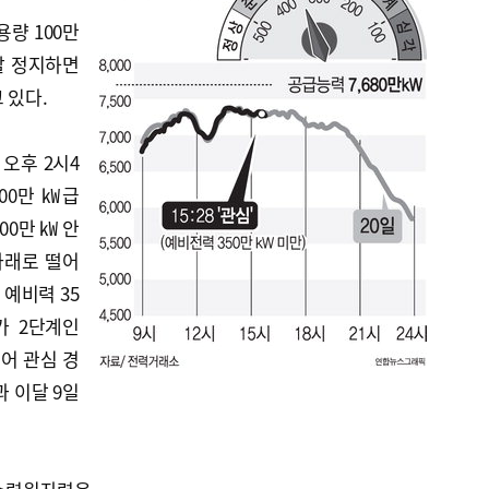
량 100만
발 정지하면
 있다.
오후 2시4
100만 ㎾급
00만 ㎾ 안
아래로 떨어
 예비력 35
가 2단계인
들어 관심 경
과 이달 9일