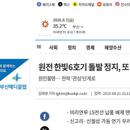
페이스북
엑스
카카오채널
유튜브
인스
사회
정치
경제
해양수산
원전 한빛6호기 돌발 정지, 
원인불명… 전력 '관심'단계로
김태경 기자
tgkim@kookje.co.kr
| 입력 : 2013-08-21 21:1
- 비리연루 LS전선 납품 배제 
- 신고리·신월성 가동 연기 우