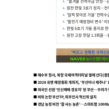
"올겨울 전력수급 안정…강
원전 한빛 3호기 정지…전
'일찍 찾아온 가을' 전력
'발전기 예방정비 변수' 
한빛 6호기 가동 중지로 한
원전 고장 한달 1.3회꼴…
■ 해수부 청사, 북항 국제여객터미널 옆에 선다(종
■ 2028 유엔 해양총회 개최지, ‘부산이냐 제주냐’ 
■ 외국인 선원 ‘인신매매 경유지’ 된 부산…우려가
■ 비위 논란 부산TP, 외부인사 혁신위 설치