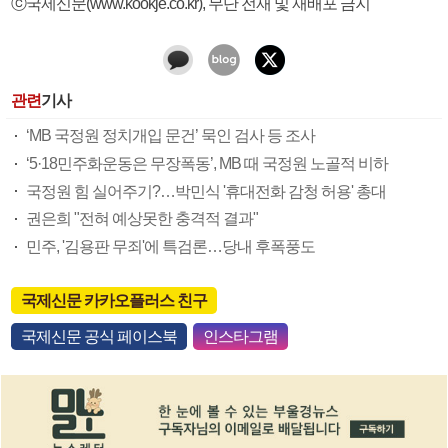
ⓒ국제신문(www.kookje.co.kr), 무단 전재 및 재배포 금지
관련
기사
‘MB 국정원 정치개입 문건’ 묵인 검사 등 조사
‘5·18민주화운동은 무장폭동’, MB 때 국정원 노골적 비하
국정원 힘 실어주기?…박민식 '휴대전화 감청 허용' 총대
권은희 "전혀 예상못한 충격적 결과"
민주, '김용판 무죄'에 특검론…당내 후폭풍도
국제신문 카카오플러스 친구
국제신문 공식 페이스북
인스타그램