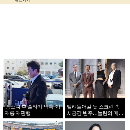
‘뺑소니 후 술타기 의혹’ 이
빨려들어갈 듯 스크린 속
재룡 재판행
시공간 변주…놀란의 메시
지는 ‘전쟁 속죄’