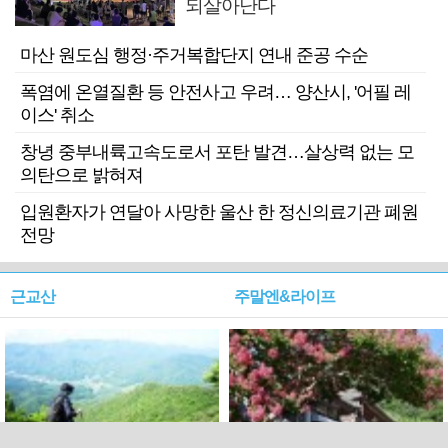
되살아난다
마산 원도심 행정·주거복합단지 연내 준공 수순
폭염에 온열질환 등 안전사고 우려… 양산시, '어필 레
이스' 취소
창녕 중부내륙고속도로서 포탄 발견…살상력 없는 모
의탄으로 밝혀져
입원환자가 연달아 사망한 울산 한 정신의료기관 폐원
전망
근교산
주말엔&라이프