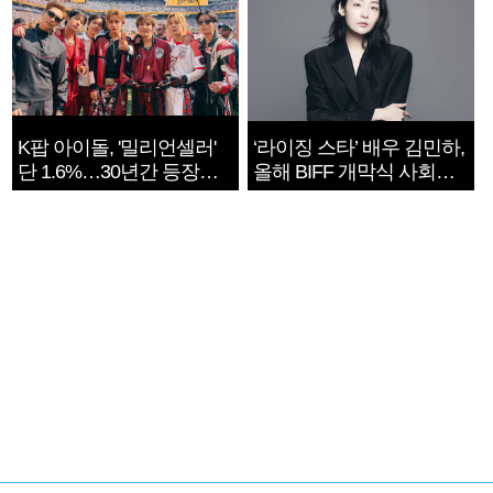
K팝 아이돌, '밀리언셀러'
‘라이징 스타’ 배우 김민하,
단 1.6%…30년간 등장
올해 BIFF 개막식 사회자
1182개팀 전수조사
확정