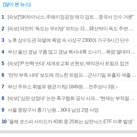
[많이 본 뉴스]
1
[속보]“SK하이닉스, 中패키징공장 매각 검토…중국서 인수 거론”
2
[속보] 여전히 ‘독도는 우리땅’ 외치는 日…韓선박이 독도 주변 해양조사 활동하자 반발
3
노후 상수도관 파열에 폭염 속 사상구 2300여 가구 6시간 단수
4
부산 울산 경남 구름 많고 경남 북서내륙 소나기…폭염·열대야 계속
5
[속보]‘尹 탄핵 반대’ 세계로교회 손현보, 백악관서 트럼프 접견
6
‘탄약 부족 사태’ 보도에 격노한 트럼프…군사기밀 유출자 색출 지시
7
부산 주유소 휘발유 평균가 ℓ당 1849원… 전주보다 3원 ↓
8
[속보] ‘심판 성접대’ 논란 축구협회 공식 사과…“현재는 부적절 행위 없어”
9
서울 중랑구서 흉기 난동…60대 남성 2명 사망
10
"올해 코스피 사이드카 43회 중 25회는 삼전닉스 ETF 이후 발생"