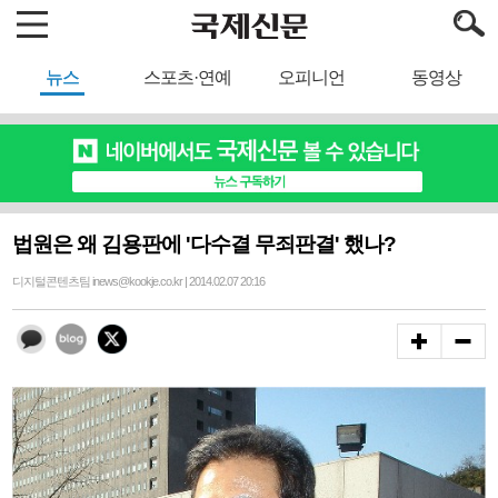
뉴스
스포츠·연예
오피니언
동영상
법원은 왜 김용판에 '다수결 무죄판결' 했나?
디지털콘텐츠팀 inews@kookje.co.kr | 2014.02.07 20:16