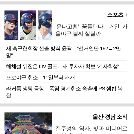
스포츠 +
‘윤나고황’ 꿈틀댄다…거인 가
을야구 불씨 살릴까
새 축구협회장 선출 방식 윤곽…“선거인단 192→2만
명”
해체설 뒤집은 LIV 골프…새 투자자 확보 ‘기사회생’
프로야구 취소…11일부터 재개
라커룸 냉탕 등장…폭염 경기취소 속출에 PS 셈법 복
잡
울산·경남 소식
진주성의 역사, 빛과 미디어로