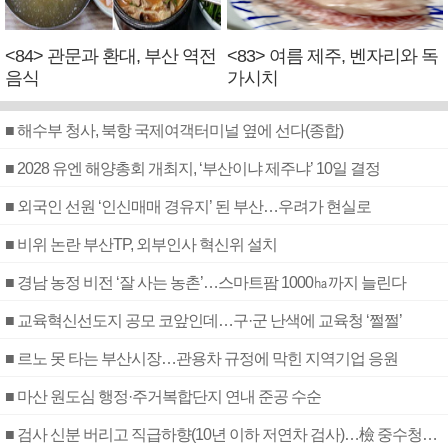
<84> 관문과 환대, 부산 역전
<83> 여름 제주, 벤자리와 독
음식
가시치
■ 해수부 청사, 북항 국제여객터미널 옆에 선다(종합)
■ 2028 유엔 해양총회 개최지, ‘부산이냐 제주냐’ 10일 결정
■ 외국인 선원 ‘인신매매 경유지’ 된 부산…우려가 현실로
■ 비위 논란 부산TP, 외부인사 혁신위 설치
■ 경남 농정 비전 ‘잘 사는 농촌’…스마트팜 1000㏊까지 늘린다
■ 교육혁신선도지 공모 코앞인데…구·군 난색에 교육청 ‘쩔쩔’
■ 르노 못 타는 부산시장…관용차 규정에 막힌 지역기업 응원
■ 마산 원도심 행정·주거복합단지 연내 준공 수순
■ 검사 신분 버리고 직급하향(10년 이하 저연차 검사)…檢 중수청행 기피