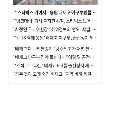
"스타벅스 가야지" 응원 배재고 야구부원들, 학교서 징계 처분
‘탱크데이’ 다시 불지핀 경찰, 스타벅스 모욕 혐의 압수수색
차정인 국교위원장 “허위정보와 혐오·차별, 학교 교실까지 유입"
‘5·18 폄훼 응원’ 배재고 야구부, 출전정지 6개월→1개월 감경
배재고 야구부 불송치 “광주일고가 처벌 불원 의사 표해”
배재고 야구부 징계 풀리나…“이달 말 공정위서 재심의”
‘스벅 구호 파문’ 배재고 6개월 출전정지 재심 신청키로
광주 찾아 고개 숙인 배재고 “지역 비하 응원 잘못”(종합)