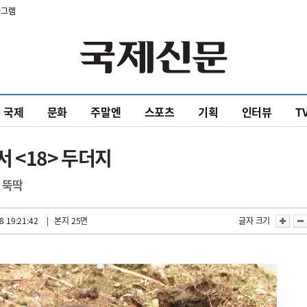
타그램
국제
문화
주말엔
스포츠
기획
인터뷰
T
 <18> 두더지
 뚝딱
8 19:21:42
| 본지 25면
글자 크기