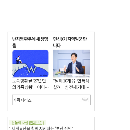
난치병 환우에 새 생명
민선9기 지역일꾼 만
을
나다
노숙 방황 끝 ‘27년 만
“남해 10개 읍·면 특색
의 가족 상봉’…어머니
살려…섬 전체 거대 정
와 행복 꿈꿔
원으로 조성”
눈높이 사설
[전체보기]
세계유산을 함께 지키자는 ‘부산 선언’