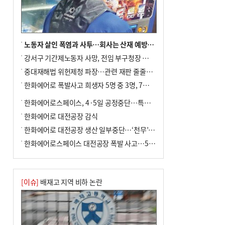
노동자 살인 폭염과 사투…회사는 산재 예방·전기료 절감 전력
강서구 기간제노동자 사망, 전임 부구청장 檢 송치
중대재해법 위헌제청 파장…관련 재판 줄줄이 브레이크
한화에어로 폭발사고 희생자 5명 중 3명, 7일 영면
한화에어로스페이스, 4·5일 공정중단…특별 안전점검
한화에어로 대전공장 감식
한화에어로 대전공장 생산 일부중단…‘천무’ 수출 비상
한화에어로스페이스 대전공장 폭발 사고…5명 사망·2명 부상(종합)
[이슈]
배재고 지역 비하 논란