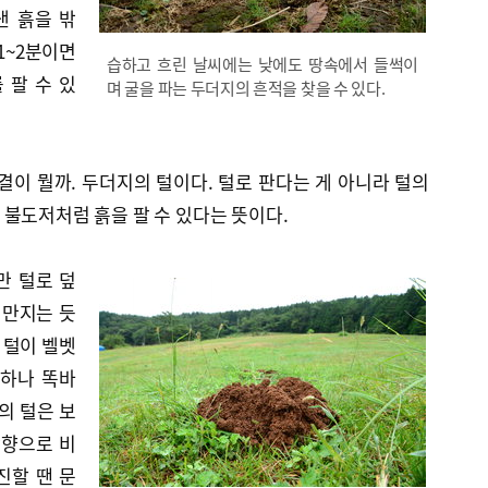
낸 흙을 밖
1~2분이면
습하고 흐린 날씨에는 낮에도 땅속에서 들썩이
 팔 수 있
며 굴을 파는 두더지의 흔적을 찾을 수 있다.
결이 뭘까. 두더지의 털이다. 털로 판다는 게 아니라 털의
불도저처럼 흙을 팔 수 있다는 뜻이다.
만 털로 덮
 만지는 듯
 털이 벨벳
나하나 똑바
의 털은 보
방향으로 비
진할 땐 문