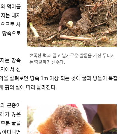
나와 먹이를
더지는 대지
있으므로 사
 땅속으로
뾰족한 턱과 길고 날카로운 발톱을 가진 두더지
더지는 땅속
는 땅굴파기 선수다.
초지에서 신
덕을 살펴보면 땅속 1m 이상 되는 곳에 굴과 방들이 복잡
개 흙의 질에 따라 달라진다.
와 곤충이
모래가 많은
대부분 굴을
 돌아다니면