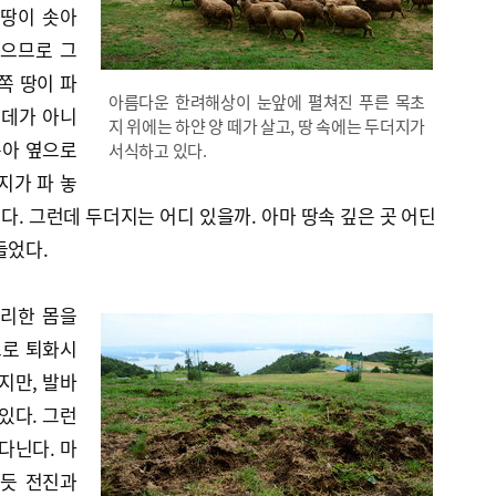
 땅이 솟아
있으므로 그
쪽 땅이 파
아름다운 한려해상이 눈앞에 펼쳐진 푸른 목초
군데가 아니
지 위에는 하얀 양 떼가 살고, 땅 속에는 두더지가
솟아 옆으로
서식하고 있다.
지가 파 놓
같다. 그런데 두더지는 어디 있을까. 아마 땅속 깊은 곳 어딘
들었다.
편리한 몸을
스로 퇴화시
지만, 발바
있다. 그런
다닌다. 마
내듯 전진과