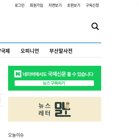
2
로그인
회원가입
지면보기
초판보기
구독신청
V국제
오피니언
부산말사전
오늘
이슈