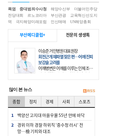
폭염
중대범죄수사청
해양수산부
더불어민주당
전당대회
르노코리아
부산관광
교육혁신선도지
역
극지해양미래포럼
인신매매
UN해양총회
부산메디클럽+
전문의 생생톡
이승준 거인병원 대표원장
회전근개 재파열 잦은 편…어깨 진피
보강술 고려를
어깨병변은 어깨를 이루는 인체 조직
에 발생하는 손상을 말한다. 여기에
는 오십견과 회전근개 증후군, 어깨
의 석회성 힘줄염 등이 있다. 국민건
많이 본 뉴스
강보험에 의하면 어깨병변
종합
정치
경제
사회
스포츠
1
백양산 고지대 마을우물 55년 만에 바닥
2
경위 이하 경찰 하위직 ‘중수청 러시’ 전
망…檢 기피와 대조