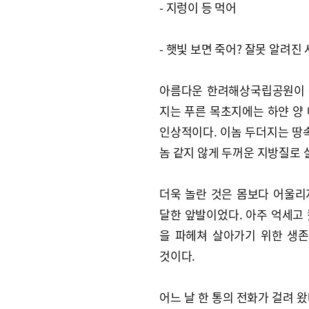
- 지렁이 등 먹어
- 햇빛 보면 죽어? 잘못 알려진
아름다운 한려해상국립공원이 
지는 푸른 목초지에는 하얀 양
인상적이다. 이놈 두더지는 땅속
놈 같지 않게 두꺼운 지방질로 
더욱 놀란 것은 몸보다 어울리
달한 앞발이었다. 아주 억세고 
을 파헤쳐 살아가기 위한 생
것이다.
어느 날 한 통의 전화가 걸려 왔