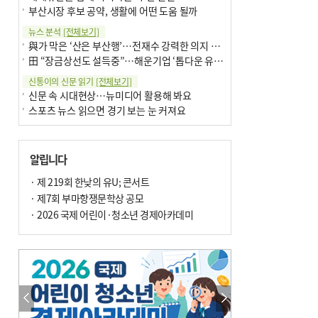
부산시장 후보 공약, 생활에 어떤 도움 될까
뉴스 분석
[전체보기]
與가 막은 ‘산은 부산행’…전재수 강력한 의지 표명 없인 공염불
田 “장금상선도 설득중”…해운기업 ‘톱다운 유치전’ 가속
신통이의 신문 읽기
[전체보기]
신문 속 시대현상…뉴미디어 활용해 봐요
스포츠 뉴스 읽으면 경기 보는 눈 커져요
어떻게 생각하십니까
[전체보기]
구·군 승진 축하화분 관행 없애자니 소상공인 울상
알립니다
3년째 병상에 있는 구의원…의정활동 못해도 월급 그대로
팩트체크
· 제 219회 한낮의 유U; 콘서트
[전체보기]
금정산 반려견 데리고 갈 수 있나…알아보니 ‘국립공원은 출입 불가’
· 제7회 부마항쟁문학상 공모
서울 도림천도 공업용수 활용한다는 사례, 정수 없이 한강물 공급…수질만 공업용수
· 2026 국제 어린이·청소년 경제아카데미
포토에세이
[전체보기]
연꽃 위 개개비
의령 한우산 털중나리
한 손 뉴스
[전체보기]
시민이 개발한 폭염 대응 앱 ‘그늘로’ 길안내 지도 등 인기
골목 맛집 발굴 고메 셀렉션…부산시, 페스티벌 시월 연계