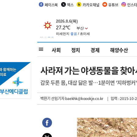
페이스북
엑스
카카오채널
유튜브
인스
사회
정치
경제
해양수산
사라져 가는 야생동물을 찾아서
갑옷 두른 몸, 대삽 닮은 발…1분이면 '지하벙커'
백한기 선임기자
baekhk@koookje.co.kr
| 입력 : 2015-10-2