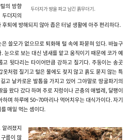
 털의 방향
두더지가 땅을 파고 남긴 흙무더기.
면 두더지의
 후퇴에 방해되지 않아 좁은 터널 생활에 아주 편리하다.
은 쓸모가 없으므로 퇴화해 털 속에 파묻혀 있다. 바늘구
. 눈으로 보는 대신 냄새를 맡고 움직이기 때문에 코가 예
롭고 뒷다리는 타이어만큼 강하고 질기다. 주둥이는 송곳
갑옷처럼 질기고 털은 물에도 젖지 않고 흙도 묻지 않는 특
과 길고 날카로운 발톱을 가지고 있어 그야말로 땅굴파기의
팎을 왔다 갔다 하며 주로 지렁이나 곤충의 애벌레, 달팽이
아하며 하루에 50~70마리나 먹어치우는 대식가이다. 자기
를 매일 먹는 셈이다.
고 알려졌지
 구름이 많