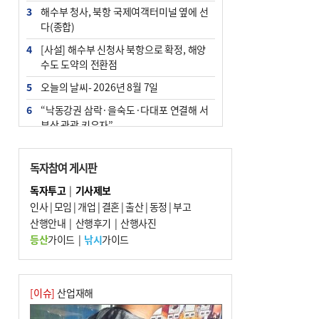
3
해수부 청사, 북항 국제여객터미널 옆에 선
다(종합)
4
[사설] 해수부 신청사 북항으로 확정, 해양
수도 도약의 전환점
5
오늘의 날씨- 2026년 8월 7일
6
“낙동강권 삼락·을숙도·다대포 연결해 서
부산 관광 키우자”
7
부울경 주말부터 비소식…‘극한 폭염’ 한풀
꺾일 듯
독자참여 게시판
8
피란마을 67년 역사인데…전교생 24명 아
독자투고
|
기사제보
미초 통폐합 기로
인사
|
모임
|
개업
|
결혼
|
출산
|
동정
|
부고
9
산행안내
외국인 선원 ‘인신매매 경유지’ 된 부산…
|
산행후기
|
산행사진
우려가 현실로
등산
가이드
|
낚시
가이드
10
수사독점 책임 커진 경찰, 방치사건 해결 부
랴부랴 속도전
[이슈]
산업재해