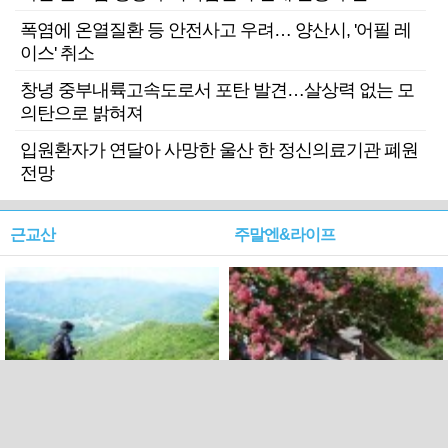
폭염에 온열질환 등 안전사고 우려… 양산시, '어필 레
이스' 취소
창녕 중부내륙고속도로서 포탄 발견…살상력 없는 모
의탄으로 밝혀져
입원환자가 연달아 사망한 울산 한 정신의료기관 폐원
전망
근교산
주말엔&라이프
근교산&그너머…상주·문경
폭염보다 더 뜨거워라…100
청화산~시루봉
일을 붉게 불태울 ‘선비정신’