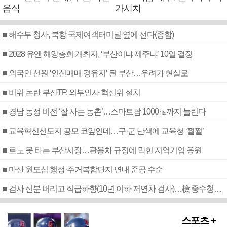
음식
가시치
■ 해수부 청사, 북항 국제여객터미널 옆에 선다(종합)
■ 2028 유엔 해양총회 개최지, ‘부산이냐 제주냐’ 10일 결정
■ 외국인 선원 ‘인신매매 경유지’ 된 부산…우려가 현실로
■ 비위 논란 부산TP, 외부인사 혁신위 설치
■ 경남 농정 비전 ‘잘 사는 농촌’…스마트팜 1000㏊까지 늘린다
■ 교육혁신선도지 공모 코앞인데…구·군 난색에 교육청 ‘쩔쩔’
■ 르노 못 타는 부산시장…관용차 규정에 막힌 지역기업 응원
■ 마산 원도심 행정·주거복합단지 연내 준공 수순
■ 검사 신분 버리고 직급하향(10년 이하 저연차 검사)…檢 중수청행 기피
스포츠 +