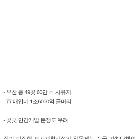
- 부산 총 49곳 60만 ㎡ 사유지
- 市 매입비 1조6000억 골머리
- 곳곳 민간개발 분쟁도 우려
장기 미집행 도시계획시설의 일몰제는 전국 자치단체의