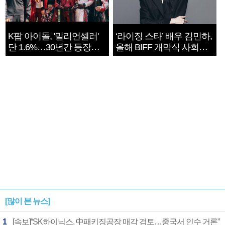
K팝 아이돌, '밀리언셀러'
‘라이징 스타’ 배우 김민하,
단 1.6%…30년간 등장
올해 BIFF 개막식 사회자
1182개팀 전수조사
확정
[많이 본 뉴스]
1
[속보]“SK하이닉스, 中패키징공장 매각 검토…중국서 인수 거론”