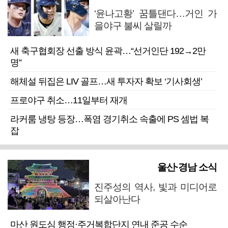
‘윤나고황’ 꿈틀댄다…거인 가
을야구 불씨 살릴까
새 축구협회장 선출 방식 윤곽…“선거인단 192→2만
명”
해체설 뒤집은 LIV 골프…새 투자자 확보 ‘기사회생’
프로야구 취소…11일부터 재개
라커룸 냉탕 등장…폭염 경기취소 속출에 PS 셈법 복
잡
울산·경남 소식
진주성의 역사, 빛과 미디어로
되살아난다
마산 원도심 행정·주거복합단지 연내 준공 수순