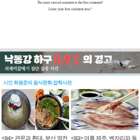
시인 최원준의 음식문화 잡학사전
<84> 관문과 환대, 부산 역전
<83> 여름 제주, 벤자리와 독