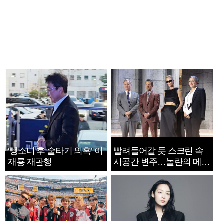
‘뺑소니 후 술타기 의혹’ 이
빨려들어갈 듯 스크린 속
재룡 재판행
시공간 변주…놀란의 메시
지는 ‘전쟁 속죄’