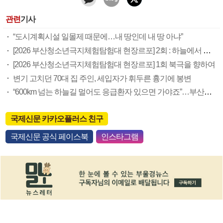
관련
기사
“도시계획시설 일몰제 때문에…내 땅인데 내 땅 아냐”
[2026 부산청소년극지체험탐험대 현장르포] 2회 : 하늘에서 만난 얼음의 나라
[2026 부산청소년극지체험탐험대 현장르포] 1회 북극을 향하여
변기 고치던 70대 집 주인, 세입자가 휘두른 흉기에 봉변
“600km 넘는 하늘길 멀어도 응급환자 있으면 가야죠”…부산소방항공대 활약상 눈길
국제신문 카카오플러스 친구
국제신문 공식 페이스북
인스타그램