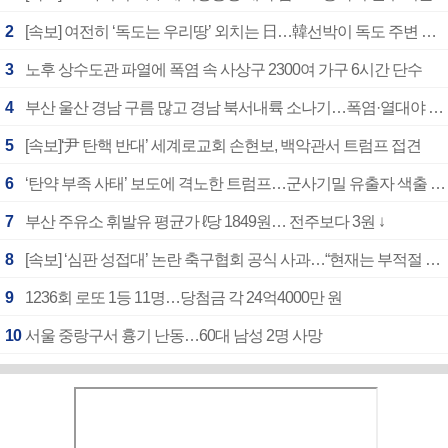
2
[속보] 여전히 ‘독도는 우리땅’ 외치는 日…韓선박이 독도 주변 해양조사 활동하자 반발
3
노후 상수도관 파열에 폭염 속 사상구 2300여 가구 6시간 단수
4
부산 울산 경남 구름 많고 경남 북서내륙 소나기…폭염·열대야 계속
5
[속보]‘尹 탄핵 반대’ 세계로교회 손현보, 백악관서 트럼프 접견
6
‘탄약 부족 사태’ 보도에 격노한 트럼프…군사기밀 유출자 색출 지시
7
부산 주유소 휘발유 평균가 ℓ당 1849원… 전주보다 3원 ↓
8
[속보] ‘심판 성접대’ 논란 축구협회 공식 사과…“현재는 부적절 행위 없어”
9
1236회 로또 1등 11명…당첨금 각 24억4000만 원
10
서울 중랑구서 흉기 난동…60대 남성 2명 사망