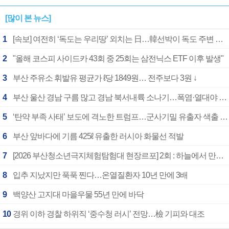
[많이 본 뉴스]
1
[속보] 여전히 ‘독도는 우리땅’ 외치는 日…韓선박이 독도 주변 해양조사 활동하자 반발
2
"올해 코스피 사이드카 43회 중 25회는 삼전닉스 ETF 이후 발생"
3
부산 주유소 휘발유 평균가 ℓ당 1849원… 전주보다 3원 ↓
4
부산 울산 경남 구름 많고 경남 북서내륙 소나기…폭염·열대야 계속
5
‘탄약 부족 사태’ 보도에 격노한 트럼프…군사기밀 유출자 색출 지시
6
부산 앞바다에 기름 425ℓ 유출한 러시아 화물선 적발
7
[2026 부산청소년극지체험탐험대 현장르포] 2회 : 하늘에서 만난 얼음의 나라
8
입추 지났지만 푹푹 찐다…온열질환자 10년 만에 3배
9
백양산 고지대 마을우물 55년 만에 바닥
10
경위 이하 경찰 하위직 ‘중수청 러시’ 전망…檢 기피와 대조