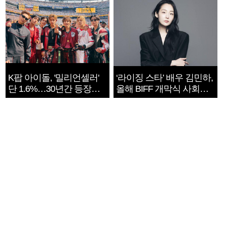
K팝 아이돌, '밀리언셀러'
‘라이징 스타’ 배우 김민하,
단 1.6%…30년간 등장
올해 BIFF 개막식 사회자
1182개팀 전수조사
확정