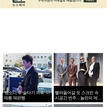
‘뺑소니 후 술타기 의혹’ 이
빨려들어갈 듯 스크린 속
재룡 재판행
시공간 변주…놀란의 메시
지는 ‘전쟁 속죄’