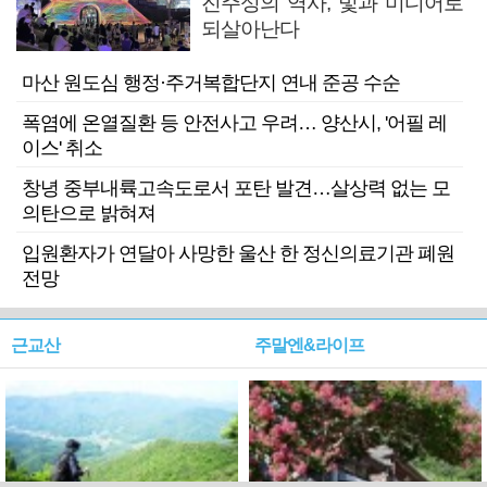
진주성의 역사, 빛과 미디어로
되살아난다
마산 원도심 행정·주거복합단지 연내 준공 수순
폭염에 온열질환 등 안전사고 우려… 양산시, '어필 레
이스' 취소
창녕 중부내륙고속도로서 포탄 발견…살상력 없는 모
의탄으로 밝혀져
입원환자가 연달아 사망한 울산 한 정신의료기관 폐원
전망
근교산
주말엔&라이프