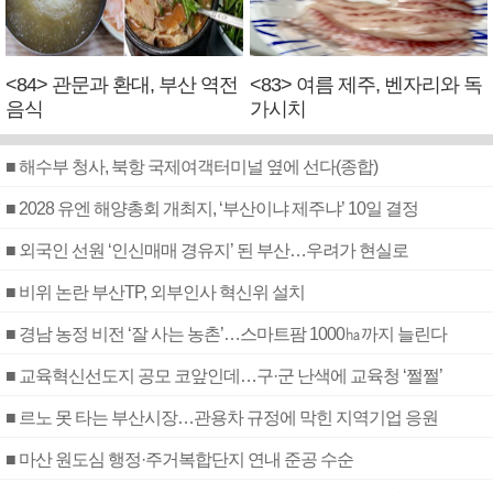
<84> 관문과 환대, 부산 역전
<83> 여름 제주, 벤자리와 독
음식
가시치
■ 해수부 청사, 북항 국제여객터미널 옆에 선다(종합)
■ 2028 유엔 해양총회 개최지, ‘부산이냐 제주냐’ 10일 결정
■ 외국인 선원 ‘인신매매 경유지’ 된 부산…우려가 현실로
■ 비위 논란 부산TP, 외부인사 혁신위 설치
■ 경남 농정 비전 ‘잘 사는 농촌’…스마트팜 1000㏊까지 늘린다
■ 교육혁신선도지 공모 코앞인데…구·군 난색에 교육청 ‘쩔쩔’
■ 르노 못 타는 부산시장…관용차 규정에 막힌 지역기업 응원
■ 마산 원도심 행정·주거복합단지 연내 준공 수순