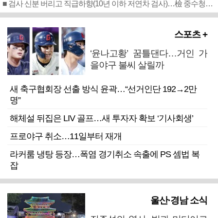
■ 검사 신분 버리고 직급하향(10년 이하 저연차 검사)…檢 중수청행 기피
스포츠 +
‘윤나고황’ 꿈틀댄다…거인 가
을야구 불씨 살릴까
새 축구협회장 선출 방식 윤곽…“선거인단 192→2만
명”
해체설 뒤집은 LIV 골프…새 투자자 확보 ‘기사회생’
프로야구 취소…11일부터 재개
라커룸 냉탕 등장…폭염 경기취소 속출에 PS 셈법 복
잡
울산·경남 소식