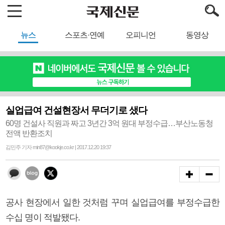
뉴스
스포츠·연예
오피니언
동영상
실업급여 건설현장서 무더기로 샜다
60명 건설사 직원과 짜고 3년간 3억 원대 부정수급…부산노동청
전액 반환조치
김민주 기자 min87@kookje.co.kr | 2017.12.20 19:37
공사 현장에서 일한 것처럼 꾸며 실업급여를 부정수급한
수십 명이 적발됐다.