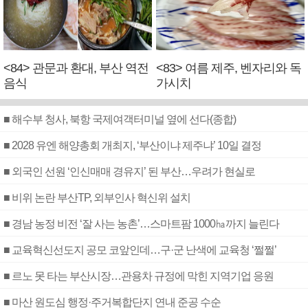
<84> 관문과 환대, 부산 역전
<83> 여름 제주, 벤자리와 독
음식
가시치
■ 해수부 청사, 북항 국제여객터미널 옆에 선다(종합)
■ 2028 유엔 해양총회 개최지, ‘부산이냐 제주냐’ 10일 결정
■ 외국인 선원 ‘인신매매 경유지’ 된 부산…우려가 현실로
■ 비위 논란 부산TP, 외부인사 혁신위 설치
■ 경남 농정 비전 ‘잘 사는 농촌’…스마트팜 1000㏊까지 늘린다
■ 교육혁신선도지 공모 코앞인데…구·군 난색에 교육청 ‘쩔쩔’
■ 르노 못 타는 부산시장…관용차 규정에 막힌 지역기업 응원
■ 마산 원도심 행정·주거복합단지 연내 준공 수순