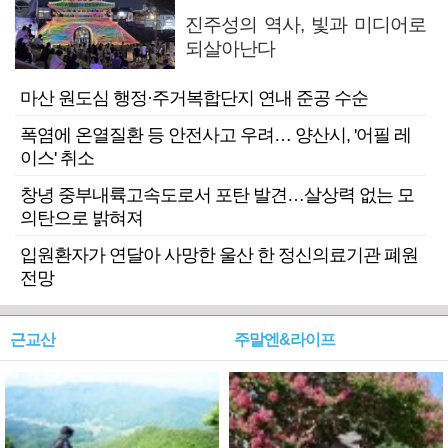
진주성의 역사, 빛과 미디어로
되살아난다
마산 원도심 행정·주거복합단지 연내 준공 수순
폭염에 온열질환 등 안전사고 우려… 양산시, '어필 레
이스' 취소
창녕 중부내륙고속도로서 포탄 발견…살상력 없는 모
의탄으로 밝혀져
입원환자가 연달아 사망한 울산 한 정신의료기관 폐원
전망
근교산
주말엔&라이프