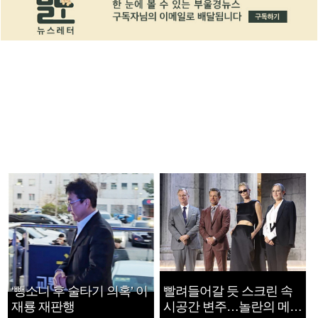
‘뺑소니 후 술타기 의혹’ 이
빨려들어갈 듯 스크린 속
재룡 재판행
시공간 변주…놀란의 메시