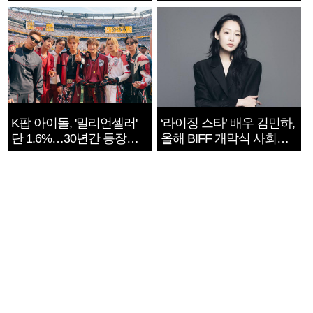
지는 ‘전쟁 속죄’
K팝 아이돌, '밀리언셀러'
‘라이징 스타’ 배우 김민하,
단 1.6%…30년간 등장
올해 BIFF 개막식 사회자
1182개팀 전수조사
확정