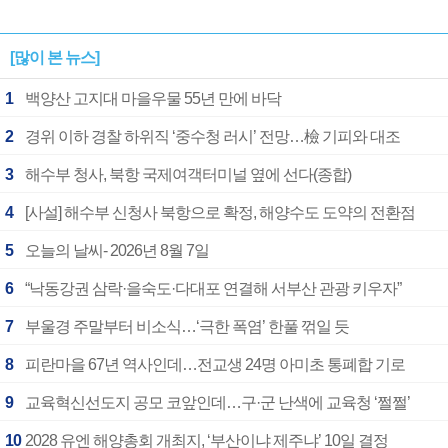
[많이 본 뉴스]
1
백양산 고지대 마을우물 55년 만에 바닥
2
경위 이하 경찰 하위직 ‘중수청 러시’ 전망…檢 기피와 대조
3
해수부 청사, 북항 국제여객터미널 옆에 선다(종합)
4
[사설] 해수부 신청사 북항으로 확정, 해양수도 도약의 전환점
5
오늘의 날씨- 2026년 8월 7일
6
“낙동강권 삼락·을숙도·다대포 연결해 서부산 관광 키우자”
7
부울경 주말부터 비소식…‘극한 폭염’ 한풀 꺾일 듯
8
피란마을 67년 역사인데…전교생 24명 아미초 통폐합 기로
9
교육혁신선도지 공모 코앞인데…구·군 난색에 교육청 ‘쩔쩔’
10
2028 유엔 해양총회 개최지, ‘부산이냐 제주냐’ 10일 결정