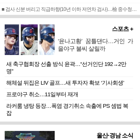
■ 검사 신분 버리고 직급하향(10년 이하 저연차 검사)…檢 중수청행 기피
스포츠 +
‘윤나고황’ 꿈틀댄다…거인 가
을야구 불씨 살릴까
새 축구협회장 선출 방식 윤곽…“선거인단 192→2만
명”
해체설 뒤집은 LIV 골프…새 투자자 확보 ‘기사회생’
프로야구 취소…11일부터 재개
라커룸 냉탕 등장…폭염 경기취소 속출에 PS 셈법 복
잡
울산·경남 소식