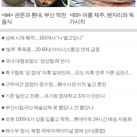
<84> 관문과 환대, 부산 역전
<83> 여름 제주, 벤자리와 독
음식
가시치
■ 상폐 시계 째깍…163개사 “나 떨고있니”
■ ‘빚투’ 후폭풍…20·60대 마이너스통장 연체 급증
■ 국내 대형로펌도 ‘생성형 AI’ 쓴다
■ 축구협회 ‘성 접대’ 의혹 일파만파…日도 의혹 연루 거론 심판 2명 조사
■ 근무여건 깜깜이 중수청…檢수사관 이직 놓고 혼란
■ 기존 일반고 전환…과기원 영재학교 3개 더 만든다
■ 부산시립극단 예술감독 못 뽑았나, 안 뽑았나
■ 로봇 1000대가 상품 입출고 척척…롯데마트 24시간 배송 자동화
■ 해수부 청사, 북항 국제여객터미널 옆에 선다(종합)