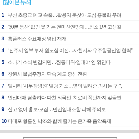
[많이 본 뉴스]
1
부산 초중교 폐교 속출…활용처 못찾아 도심 흉물화 우려
2
‘30분 등산’ 없인 못 가는 천마산전망대…최소 1년 고생길
3
홈플러스 주요매장 영업 재개
4
“진주시 일부 부서 원도심 이전…사천시와 우주항공산업 협력”
5
소나기 소식 반갑지만…찜통더위·열대야 안 꺾인다
6
창원시 불법주정차 단속 계도 중심 전환
7
엘시티 ‘사무장병원’ 일당 기소…명의 빌려준 의사는 구속
8
인신매매 탈출하다 다친 외국인, 치료비 폭탄까지 맞을뻔
9
신고 없이 홍보·모집…민간임대조합 피해 주의보
10
다대포 황홀한 낙조와 함께 즐기는 온가족 음악축제