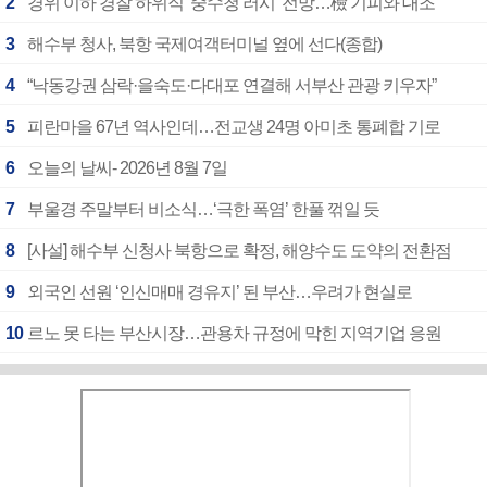
2
경위 이하 경찰 하위직 ‘중수청 러시’ 전망…檢 기피와 대조
3
해수부 청사, 북항 국제여객터미널 옆에 선다(종합)
4
“낙동강권 삼락·을숙도·다대포 연결해 서부산 관광 키우자”
5
피란마을 67년 역사인데…전교생 24명 아미초 통폐합 기로
6
오늘의 날씨- 2026년 8월 7일
7
부울경 주말부터 비소식…‘극한 폭염’ 한풀 꺾일 듯
8
[사설] 해수부 신청사 북항으로 확정, 해양수도 도약의 전환점
9
외국인 선원 ‘인신매매 경유지’ 된 부산…우려가 현실로
10
르노 못 타는 부산시장…관용차 규정에 막힌 지역기업 응원