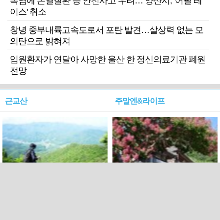
폭염에 온열질환 등 안전사고 우려… 양산시, '어필 레
이스' 취소
창녕 중부내륙고속도로서 포탄 발견…살상력 없는 모
의탄으로 밝혀져
입원환자가 연달아 사망한 울산 한 정신의료기관 폐원
전망
근교산
주말엔&라이프
근교산&그너머…상주·문경
폭염보다 더 뜨거워라…100
청화산~시루봉
일을 붉게 불태울 ‘선비정신’
피었네