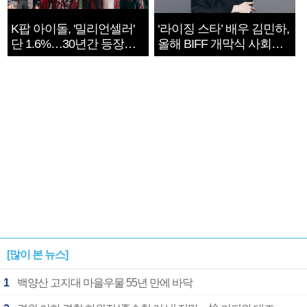
K팝 아이돌, '밀리언셀러'
‘라이징 스타’ 배우 김민하,
단 1.6%…30년간 등장
올해 BIFF 개막식 사회자
1182개팀 전수조사
확정
[많이 본 뉴스]
1
백양산 고지대 마을우물 55년 만에 바닥