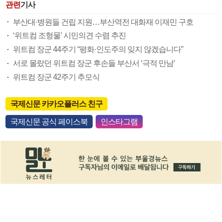
관련
기사
부산대·병원들 건립 지원…부산역전 대화재 이재민 구호
‘위트컴 조형물’ 시민의견 수렴 추진
위트컴 장군 44주기 “평화·인도주의 잊지 않겠습니다”
서로 몰랐던 위트컴 장군 후손들 부산서 ‘극적 만남’
위트컴 장군 42주기 추모식
국제신문 카카오플러스 친구
국제신문 공식 페이스북
인스타그램