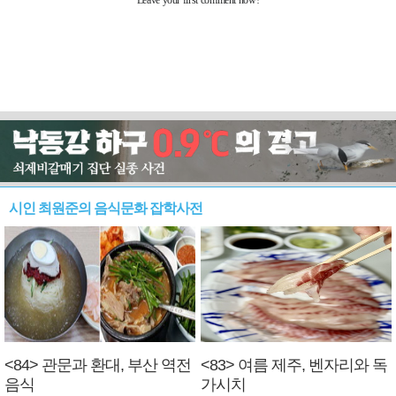
시인 최원준의 음식문화 잡학사전
<84> 관문과 환대, 부산 역전
<83> 여름 제주, 벤자리와 독
음식
가시치