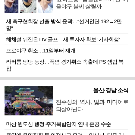
을야구 불씨 살릴까
새 축구협회장 선출 방식 윤곽…“선거인단 192→2만
명”
해체설 뒤집은 LIV 골프…새 투자자 확보 ‘기사회생’
프로야구 취소…11일부터 재개
라커룸 냉탕 등장…폭염 경기취소 속출에 PS 셈법 복
잡
울산·경남 소식
진주성의 역사, 빛과 미디어로
되살아난다
마산 원도심 행정·주거복합단지 연내 준공 수순