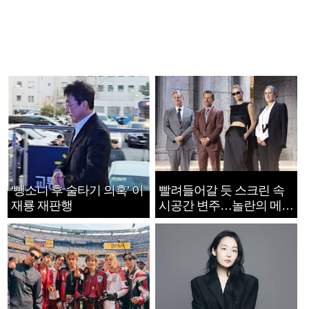
‘뺑소니 후 술타기 의혹’ 이
빨려들어갈 듯 스크린 속
재룡 재판행
시공간 변주…놀란의 메시
지는 ‘전쟁 속죄’