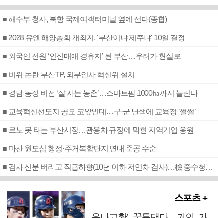
■ 해수부 청사, 북항 국제여객터미널 옆에 선다(종합)
■ 2028 유엔 해양총회 개최지, ‘부산이냐 제주냐’ 10일 결정
■ 외국인 선원 ‘인신매매 경유지’ 된 부산…우려가 현실로
■ 비위 논란 부산TP, 외부인사 혁신위 설치
■ 경남 농정 비전 ‘잘 사는 농촌’…스마트팜 1000㏊까지 늘린다
■ 교육혁신선도지 공모 코앞인데…구·군 난색에 교육청 ‘쩔쩔’
■ 르노 못 타는 부산시장…관용차 규정에 막힌 지역기업 응원
■ 마산 원도심 행정·주거복합단지 연내 준공 수순
■ 검사 신분 버리고 직급하향(10년 이하 저연차 검사)…檢 중수청행 기피
스포츠 +
‘윤나고황’ 꿈틀댄다…거인 가