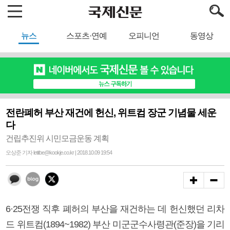
뉴스
스포츠·연예
오피니언
동영상
전란폐허 부산 재건에 헌신, 위트컴 장군 기념물 세운
다
건립추진위 시민모금운동 계획
오상준 기자 letitbe@kookje.co.kr | 2018.10.09 19:54
6·25전쟁 직후 폐허의 부산을 재건하는 데 헌신했던 리차
드 위트컴(1894~1982) 부산 미군군수사령관(준장)을 기리