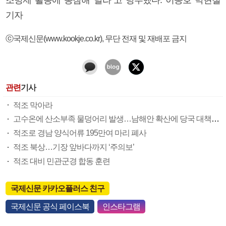
기자
ⓒ국제신문(www.kookje.co.kr), 무단 전재 및 재배포 금지
관련
기사
적조 막아라
고수온에 산소부족 물덩어리 발생…남해안 확산에 당국 대책마련 분주
적조로 경남 양식어류 195만여 마리 폐사
적조 북상…기장 앞바다까지 ‘주의보’
적조 대비 민관군경 합동 훈련
국제신문 카카오플러스 친구
국제신문 공식 페이스북
인스타그램