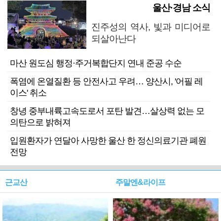
울산·경남 소식
진주성의 역사, 빛과 미디어로
되살아난다
마산 원도심 행정·주거복합단지 연내 준공 수순
폭염에 온열질환 등 안전사고 우려… 양산시, '어필 레
이스' 취소
창녕 중부내륙고속도로서 포탄 발견…살상력 없는 모
의탄으로 밝혀져
입원환자가 연달아 사망한 울산 한 정신의료기관 폐원
전망
근교산
주말엔&라이프