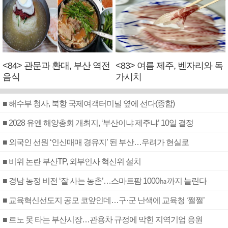
<84> 관문과 환대, 부산 역전
<83> 여름 제주, 벤자리와 독
음식
가시치
■ 해수부 청사, 북항 국제여객터미널 옆에 선다(종합)
■ 2028 유엔 해양총회 개최지, ‘부산이냐 제주냐’ 10일 결정
■ 외국인 선원 ‘인신매매 경유지’ 된 부산…우려가 현실로
■ 비위 논란 부산TP, 외부인사 혁신위 설치
■ 경남 농정 비전 ‘잘 사는 농촌’…스마트팜 1000㏊까지 늘린다
■ 교육혁신선도지 공모 코앞인데…구·군 난색에 교육청 ‘쩔쩔’
■ 르노 못 타는 부산시장…관용차 규정에 막힌 지역기업 응원