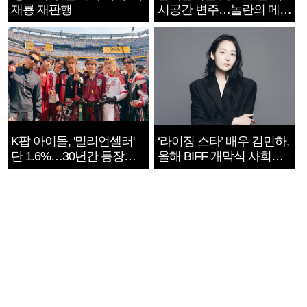
재룡 재판행
시공간 변주…놀란의 메시
지는 ‘전쟁 속죄’
K팝 아이돌, '밀리언셀러'
‘라이징 스타’ 배우 김민하,
단 1.6%…30년간 등장
올해 BIFF 개막식 사회자
1182개팀 전수조사
확정