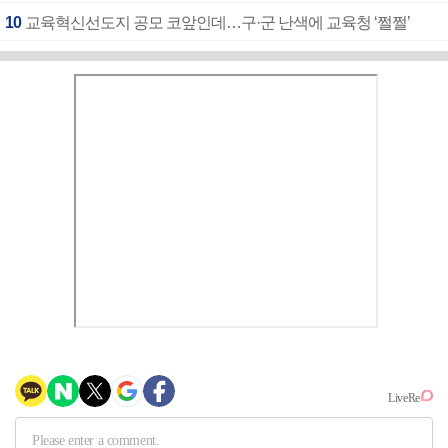
10
교육혁신선도지 공모 코앞인데…구·군 난색에 교육청 ‘쩔쩔’