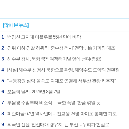
[많이 본 뉴스]
1
백양산 고지대 마을우물 55년 만에 바닥
2
경위 이하 경찰 하위직 ‘중수청 러시’ 전망…檢 기피와 대조
3
해수부 청사, 북항 국제여객터미널 옆에 선다(종합)
4
[사설] 해수부 신청사 북항으로 확정, 해양수도 도약의 전환점
5
“낙동강권 삼락·을숙도·다대포 연결해 서부산 관광 키우자”
6
오늘의 날씨- 2026년 8월 7일
7
부울경 주말부터 비소식…‘극한 폭염’ 한풀 꺾일 듯
8
피란마을 67년 역사인데…전교생 24명 아미초 통폐합 기로
9
외국인 선원 ‘인신매매 경유지’ 된 부산…우려가 현실로