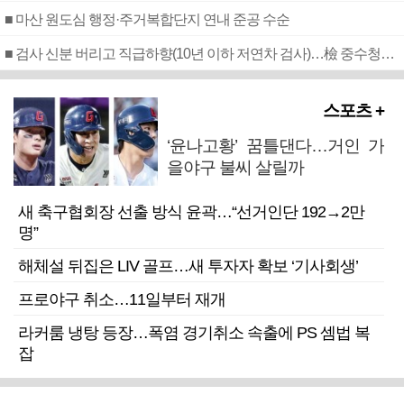
■ 마산 원도심 행정·주거복합단지 연내 준공 수순
■ 검사 신분 버리고 직급하향(10년 이하 저연차 검사)…檢 중수청행 기피
스포츠 +
‘윤나고황’ 꿈틀댄다…거인 가
을야구 불씨 살릴까
새 축구협회장 선출 방식 윤곽…“선거인단 192→2만
명”
해체설 뒤집은 LIV 골프…새 투자자 확보 ‘기사회생’
프로야구 취소…11일부터 재개
라커룸 냉탕 등장…폭염 경기취소 속출에 PS 셈법 복
잡