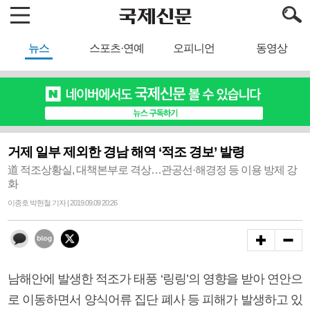
뉴스
스포츠·연예
오피니언
동영상
거제 일부 제외한 경남 해역 ‘적조 경보’ 발령
道 적조상황실, 대책본부로 격상…관공선·해경정 등 이용 방제 강
화
이종호 박현철 기자 | 2019.09.09 20:26
남해안에 발생한 적조가 태풍 ‘링링’의 영향을 받아 연안으
로 이동하면서 양식어류 집단 폐사 등 피해가 발생하고 있