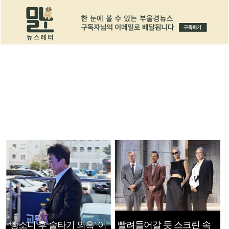
‘뺑소니 후 술타기 의혹’ 이
빨려들어갈 듯 스크린 속