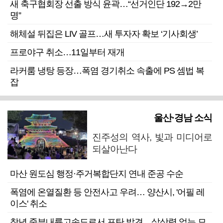
새 축구협회장 선출 방식 윤곽…“선거인단 192→2만
명”
해체설 뒤집은 LIV 골프…새 투자자 확보 ‘기사회생’
프로야구 취소…11일부터 재개
라커룸 냉탕 등장…폭염 경기취소 속출에 PS 셈법 복
잡
울산·경남 소식
진주성의 역사, 빛과 미디어로
되살아난다
마산 원도심 행정·주거복합단지 연내 준공 수순
폭염에 온열질환 등 안전사고 우려… 양산시, '어필 레
이스' 취소
창녕 중부내륙고속도로서 포탄 발견…살상력 없는 모