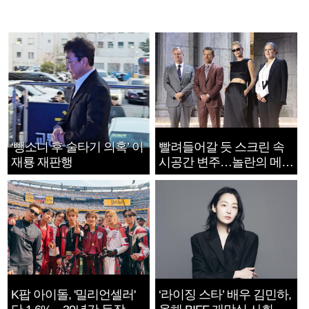
‘뺑소니 후 술타기 의혹’ 이
빨려들어갈 듯 스크린 속
재룡 재판행
시공간 변주…놀란의 메시
지는 ‘전쟁 속죄’
K팝 아이돌, '밀리언셀러'
‘라이징 스타’ 배우 김민하,