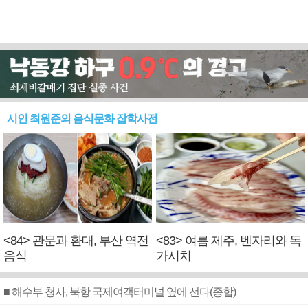
시인 최원준의 음식문화 잡학사전
<84> 관문과 환대, 부산 역전
<83> 여름 제주, 벤자리와 독
음식
가시치
■ 해수부 청사, 북항 국제여객터미널 옆에 선다(종합)