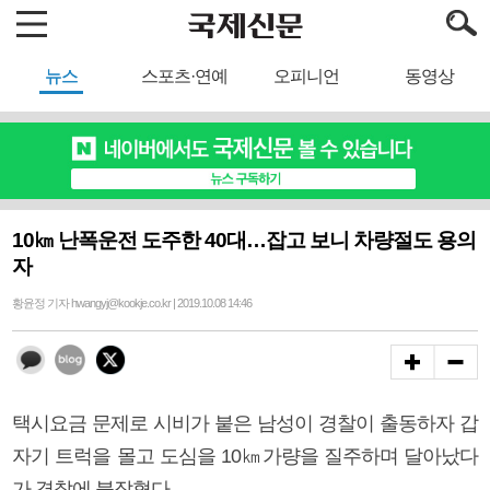
뉴스
스포츠·연예
오피니언
동영상
10㎞ 난폭운전 도주한 40대…잡고 보니 차량절도 용의
자
황윤정 기자 hwangyj@kookje.co.kr | 2019.10.08 14:46
택시요금 문제로 시비가 붙은 남성이 경찰이 출동하자 갑
자기 트럭을 몰고 도심을 10㎞가량을 질주하며 달아났다
가 경찰에 붙잡혔다.