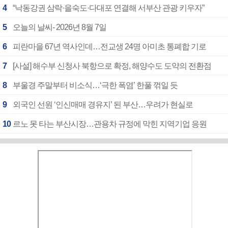
4
“낙동강권 삼락·을숙도·다대포 연결해 서부산 관광 키우자”
5
오늘의 날씨- 2026년 8월 7일
6
피란마을 67년 역사인데…전교생 24명 아미초 통폐합 기로
7
[사설] 해수부 신청사 북항으로 확정, 해양수도 도약의 전환점
8
부울경 주말부터 비소식…‘극한 폭염’ 한풀 꺾일 듯
9
외국인 선원 ‘인신매매 경유지’ 된 부산…우려가 현실로
10
르노 못 타는 부산시장…관용차 규정에 막힌 지역기업 응원