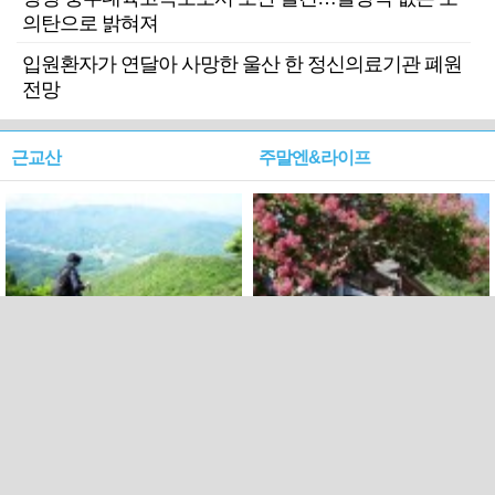
의탄으로 밝혀져
입원환자가 연달아 사망한 울산 한 정신의료기관 폐원
전망
근교산
주말엔&라이프
근교산&그너머…상주·문경
폭염보다 더 뜨거워라…100
청화산~시루봉
일을 붉게 불태울 ‘선비정신’
피었네
PC버전
엑스
페이스북