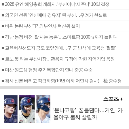
■ 2028 유엔 해양총회 개최지, ‘부산이냐 제주냐’ 10일 결정
■ 외국인 선원 ‘인신매매 경유지’ 된 부산…우려가 현실로
■ 비위 논란 부산TP, 외부인사 혁신위 설치
■ 경남 농정 비전 ‘잘 사는 농촌’…스마트팜 1000㏊까지 늘린다
■ 교육혁신선도지 공모 코앞인데…구·군 난색에 교육청 ‘쩔쩔’
■ 르노 못 타는 부산시장…관용차 규정에 막힌 지역기업 응원
■ 마산 원도심 행정·주거복합단지 연내 준공 수순
■ 검사 신분 버리고 직급하향(10년 이하 저연차 검사)…檢 중수청행 기피
스포츠 +
‘윤나고황’ 꿈틀댄다…거인 가
을야구 불씨 살릴까