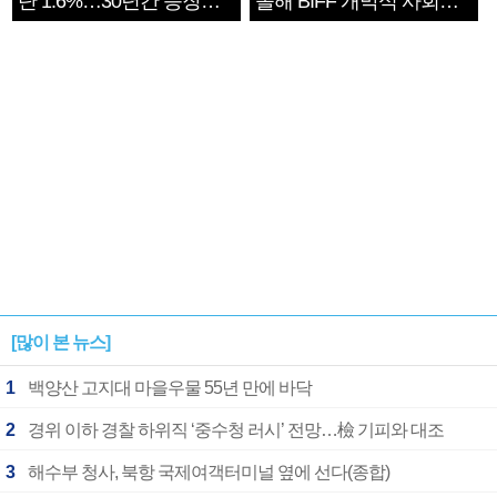
단 1.6%…30년간 등장
올해 BIFF 개막식 사회자
1182개팀 전수조사
확정
[많이 본 뉴스]
1
백양산 고지대 마을우물 55년 만에 바닥
2
경위 이하 경찰 하위직 ‘중수청 러시’ 전망…檢 기피와 대조
3
해수부 청사, 북항 국제여객터미널 옆에 선다(종합)