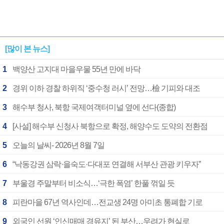
[많이 본 뉴스]
1
백양산 고지대 마을우물 55년 만에 바닥
2
경위 이하 경찰 하위직 ‘중수청 러시’ 전망…檢 기피와 대조
3
해수부 청사, 북항 국제여객터미널 옆에 선다(종합)
4
[사설] 해수부 신청사 북항으로 확정, 해양수도 도약의 전환점
5
오늘의 날씨- 2026년 8월 7일
6
“낙동강권 삼락·을숙도·다대포 연결해 서부산 관광 키우자”
7
부울경 주말부터 비소식…‘극한 폭염’ 한풀 꺾일 듯
8
피란마을 67년 역사인데…전교생 24명 아미초 통폐합 기로
9
외국인 선원 ‘인신매매 경유지’ 된 부산…우려가 현실로