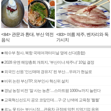
<84> 관문과 환대, 부산 역전
<83> 여름 제주, 벤자리와 독
음식
가시치
■ 해수부 청사, 북항 국제여객터미널 옆에 선다(종합)
■ 2028 유엔 해양총회 개최지, ‘부산이냐 제주냐’ 10일 결정
■ 외국인 선원 ‘인신매매 경유지’ 된 부산…우려가 현실로
■ 비위 논란 부산TP, 외부인사 혁신위 설치
■ 경남 농정 비전 ‘잘 사는 농촌’…스마트팜 1000㏊까지 늘린다
■ 교육혁신선도지 공모 코앞인데…구·군 난색에 교육청 ‘쩔쩔’
■ 르노 못 타는 부산시장…관용차 규정에 막힌 지역기업 응원