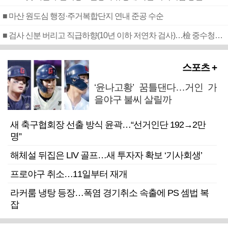
■ 마산 원도심 행정·주거복합단지 연내 준공 수순
■ 검사 신분 버리고 직급하향(10년 이하 저연차 검사)…檢 중수청행 기피
스포츠 +
‘윤나고황’ 꿈틀댄다…거인 가
을야구 불씨 살릴까
새 축구협회장 선출 방식 윤곽…“선거인단 192→2만
명”
해체설 뒤집은 LIV 골프…새 투자자 확보 ‘기사회생’
프로야구 취소…11일부터 재개
라커룸 냉탕 등장…폭염 경기취소 속출에 PS 셈법 복
잡