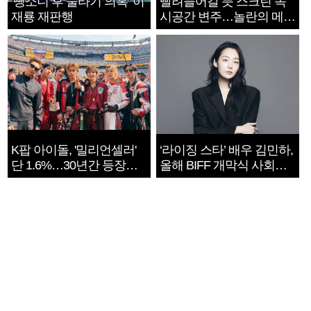
‘뺑소니 후 술타기 의혹’ 이
빨려들어갈 듯 스크린 속
재룡 재판행
시공간 변주…놀란의 메시
지는 ‘전쟁 속죄’
K팝 아이돌, '밀리언셀러'
‘라이징 스타’ 배우 김민하,
단 1.6%…30년간 등장
올해 BIFF 개막식 사회자
1182개팀 전수조사
확정