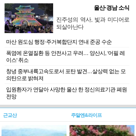
울산·경남 소식
진주성의 역사, 빛과 미디어로
되살아난다
마산 원도심 행정·주거복합단지 연내 준공 수순
폭염에 온열질환 등 안전사고 우려… 양산시, '어필 레
이스' 취소
창녕 중부내륙고속도로서 포탄 발견…살상력 없는 모
의탄으로 밝혀져
입원환자가 연달아 사망한 울산 한 정신의료기관 폐원
전망
근교산
주말엔&라이프