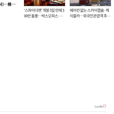
■ 검사 신분 버리고 직급하향(10년 이하 저연차 검사)…檢 중수청행 기피
‘스파이더맨’ 개봉 5일 만에 3
에어컨 없는 스카이캡슐·케
00만 돌풍…박스오피스·예
이블카…외국인관광객 추억
매율 동시 1위
대신 고역 될라