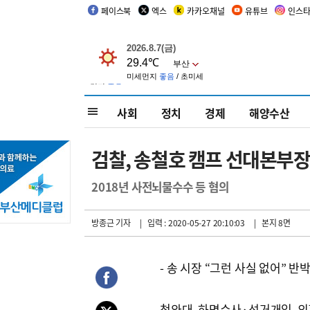
페이스북
엑스
카카오채널
유튜브
인스
사회
정치
경제
해양수산
검찰, 송철호 캠프 선대본부장
2018년 사전뇌물수수 등 혐의
방종근 기자
| 입력 : 2020-05-27 20:10:03
| 본지 8면
- 송 시장 “그런 사실 없어” 반
청와대 하명수사·선거개입 의