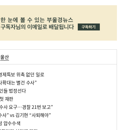
울산
 경제특보 위촉 없던 일로
사확대는 별건 수사”
선인들 법정선다
첫 재판
수사 요구…경찰 21번 보고”
사” vs 김기현 “사퇴해야”
찰청 압수수색