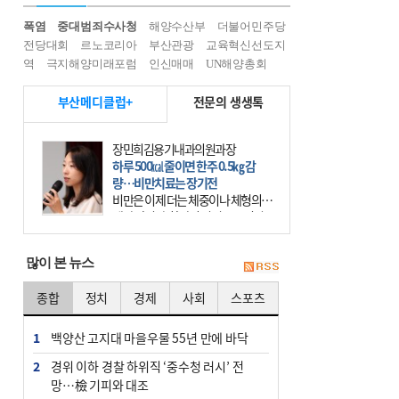
폭염
중대범죄수사청
해양수산부
더불어민주당
전당대회
르노코리아
부산관광
교육혁신선도지
역
극지해양미래포럼
인신매매
UN해양총회
부산메디클럽+
전문의 생생톡
장민희김용기내과의원과장
하루 500㎉ 줄이면 한주 0.5㎏ 감
량…비만치료는 장기전
비만은 이제 더는 체중이나 체형의 문
제가 아니다. 하나의 질병으로 인지
하고 치료와 관리를 해야 한다. 세계
보건기구(WHO)는 이미 1994년 비만
많이 본 뉴스
을 인류의 중요한
종합
정치
경제
사회
스포츠
1
백양산 고지대 마을우물 55년 만에 바닥
2
경위 이하 경찰 하위직 ‘중수청 러시’ 전
망…檢 기피와 대조