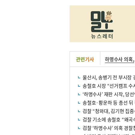
관련
기사
하명수사 의혹
,
울산시, 송병기 전 부시장
송철호 시장 “선거캠프 수
‘하명수사’ 재판 시작, 당
송철호·황운하 등 총선 뒤 
검찰 “청와대, 김기현 집중
검찰 기소에 송철호 “왜곡수
검찰 ‘하명수사’ 의혹 경