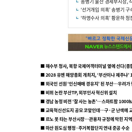
송병기 울산 경제부시장, 
‘선거개입 의혹’ 송병기 구
‘하명수사 의혹’ 황운하 
■ 해수부 청사, 북항 국제여객터미널 옆에 선다(종
■ 2028 유엔 해양총회 개최지, ‘부산이냐 제주냐’ 
■ 외국인 선원 ‘인신매매 경유지’ 된 부산…우려가
■ 비위 논란 부산TP, 외부인사 혁신위 설치
■ 르노 못 타는 부산시장…관용차 규정에 막힌 지
■ 마산 원도심 행정·주거복합단지 연내 준공 수순