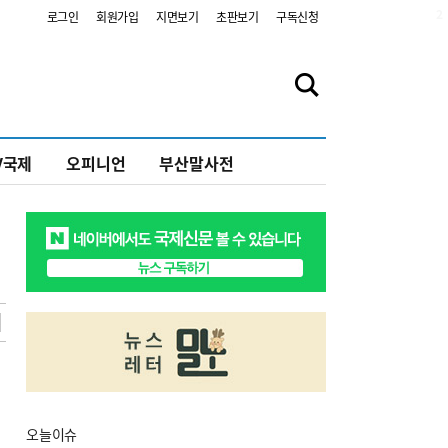
2
로그인
회원가입
지면보기
초판보기
구독신청
V국제
오피니언
부산말사전
오늘
이슈