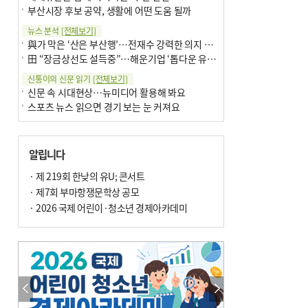
부산시장 후보 공약, 생활에 어떤 도움 될까
뉴스 분석
[전체보기]
與가 막은 ‘산은 부산행’…전재수 강력한 의지 표명 없인 공염불
田 “장금상선도 설득중”…해운기업 ‘톱다운 유치전’ 가속
신통이의 신문 읽기
[전체보기]
신문 속 시대현상…뉴미디어 활용해 봐요
스포츠 뉴스 읽으면 경기 보는 눈 커져요
어떻게 생각하십니까
[전체보기]
구·군 승진 축하화분 관행 없애자니 소상공인 울상
알립니다
3년째 병상에 있는 구의원…의정활동 못해도 월급 그대로
팩트체크
· 제 219회 한낮의 유U; 콘서트
[전체보기]
금정산 반려견 데리고 갈 수 있나…알아보니 ‘국립공원은 출입 불가’
· 제7회 부마항쟁문학상 공모
서울 도림천도 공업용수 활용한다는 사례, 정수 없이 한강물 공급…수질만 공업용수
· 2026 국제 어린이·청소년 경제아카데미
포토에세이
[전체보기]
연꽃 위 개개비
의령 한우산 털중나리
한 손 뉴스
[전체보기]
시민이 개발한 폭염 대응 앱 ‘그늘로’ 길안내 지도 등 인기
골목 맛집 발굴 고메 셀렉션…부산시, 페스티벌 시월 연계