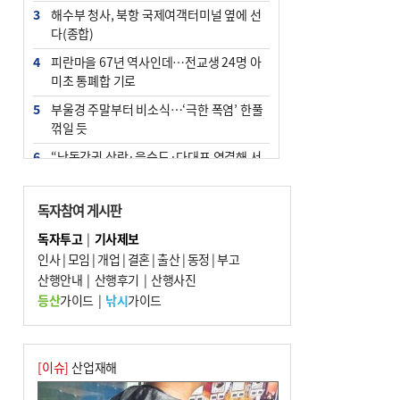
3
해수부 청사, 북항 국제여객터미널 옆에 선
다(종합)
4
피란마을 67년 역사인데…전교생 24명 아
미초 통폐합 기로
5
부울경 주말부터 비소식…‘극한 폭염’ 한풀
꺾일 듯
6
“낙동강권 삼락·을숙도·다대포 연결해 서
부산 관광 키우자”
7
오늘의 날씨- 2026년 8월 7일
독자참여 게시판
8
외국인 선원 ‘인신매매 경유지’ 된 부산…
독자투고
|
기사제보
우려가 현실로
인사
|
모임
|
개업
|
결혼
|
출산
|
동정
|
부고
9
산행안내
[사설] 해수부 신청사 북항으로 확정, 해양
|
산행후기
|
산행사진
수도 도약의 전환점
등산
가이드
|
낚시
가이드
10
르노 못 타는 부산시장…관용차 규정에 막
힌 지역기업 응원
[이슈]
산업재해