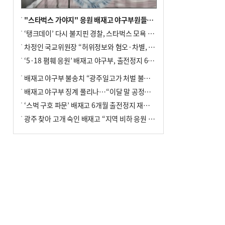
"스타벅스 가야지" 응원 배재고 야구부원들, 학교서 징계 처분
‘탱크데이’ 다시 불지핀 경찰, 스타벅스 모욕 혐의 압수수색
차정인 국교위원장 “허위정보와 혐오·차별, 학교 교실까지 유입"
‘5·18 폄훼 응원’ 배재고 야구부, 출전정지 6개월→1개월 감경
배재고 야구부 불송치 “광주일고가 처벌 불원 의사 표해”
배재고 야구부 징계 풀리나…“이달 말 공정위서 재심의”
‘스벅 구호 파문’ 배재고 6개월 출전정지 재심 신청키로
광주 찾아 고개 숙인 배재고 “지역 비하 응원 잘못”(종합)