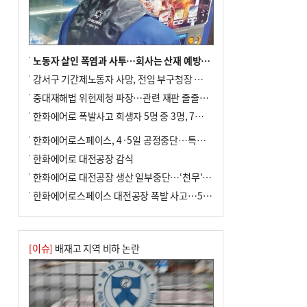
노동자 살인 폭염과 사투…회사는 산재 예방·전기료 절감 전력
강서구 기간제노동자 사망, 전임 부구청장 檢 송치
중대재해법 위헌제청 파장…관련 재판 줄줄이 브레이크
한화에어로 폭발사고 희생자 5명 중 3명, 7일 영면
한화에어로스페이스, 4·5일 공정중단…특별 안전점검
한화에어로 대전공장 감식
한화에어로 대전공장 생산 일부중단…‘천무’ 수출 비상
한화에어로스페이스 대전공장 폭발 사고…5명 사망·2명 부상(종합)
[이슈]
배재고 지역 비하 논란