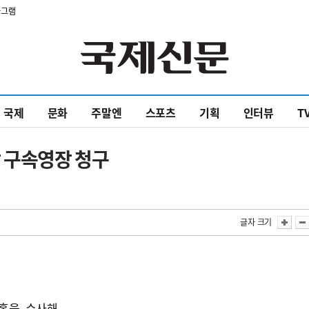
타그램
국제
문화
주말엔
스포츠
기획
인터뷰
T
 구속영장 청구
글자 크기
박
혹을 수사해