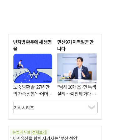
난치병 환우에 새 생명
민선9기 지역일꾼 만
을
나다
노숙 방황 끝 ‘27년 만
“남해 10개 읍·면 특색
의 가족 상봉’…어머니
살려…섬 전체 거대 정
와 행복 꿈꿔
원으로 조성”
눈높이 사설
[전체보기]
세계유산을 함께 지키자는 ‘부산 선언’