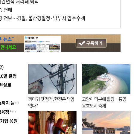
직권면직 처리돼 퇴직
속 면해
청장 전보…검찰, 울산경찰청·남부서 압수수색
합)
10일 결정
 현실로
까마귀 탓 정전, 한전은 책임
고양이 덕분에 힐링…통영
■ 경남 농정 비전 ‘잘 사는 농촌’…스마트팜 1000㏊까지 늘린다
없다?
용호도서 축제
■ 교육혁신선도지 공모 코앞인데…구·군 난색에 교육청 ‘쩔쩔’
역기업 응원