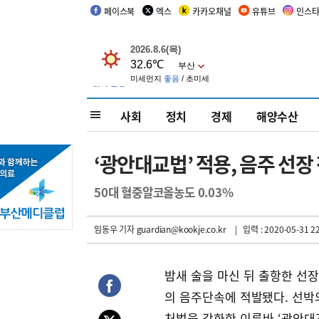
페이스북
엑스
카카오채널
유튜브
인스
사회
정치
경제
해양수산
‘광안대교법’ 적용, 음주 선장
50대 혈중알코올농도 0.03%
임동우 기자
guardian@kookje.co.kr
| 입력 : 2020-05-31 22
밤새 술을 마신 뒤 출항한 선
의 음주단속에 적발됐다. 선박
처벌을 강화한 이른바 ‘광안대