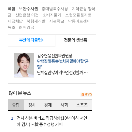
폭염
보완수사권
중대범죄수사청
지역균형 장학
금
산업은행 이전
소비자물가
소형모듈원자로
세금체납
북항재개발
사관학교
낙동아트센터
녹조
최저임금
부산메디클럽+
전문의 생생톡
김주현 웅진한의원 원장
단백질 열풍 속 놓치지 말아야 할 ‘균
형’
단백질만 많이 먹으면 건강할까. 요
즘 건강을 이야기할 때 빠지지 않는
키워드가 단백질이다. 헬스장을 다니
는 젊은 층부터 기초체력을 챙기려는
많이 본 뉴스
중·장년층까지 모두 “
종합
정치
경제
사회
스포츠
1
검사 신분 버리고 직급하향(10년 이하 저연
차 검사)…檢 중수청행 기피