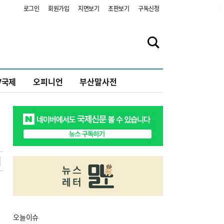
2
로그인
회원가입
지면보기
초판보기
구독신청
V국제
오피니언
부산말사전
오늘
이슈