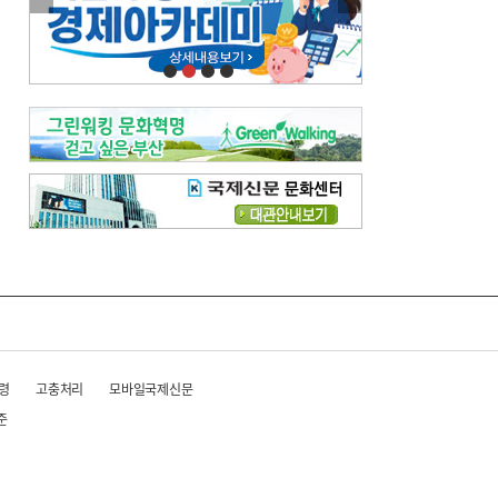
이란 공습 경고·취소 되풀이…오락가락 트럼프 비꼰 ‘타코’
오늘의 날씨-
[전체보기]
오늘의 날씨- 2026년 8월 6일
오늘의 날씨- 2026년 8월 5일
우리 결혼해요-
[전체보기]
우리 결혼해요- 김홍윤·정세빈 커플
령
고충처리
모바일국제신문
준