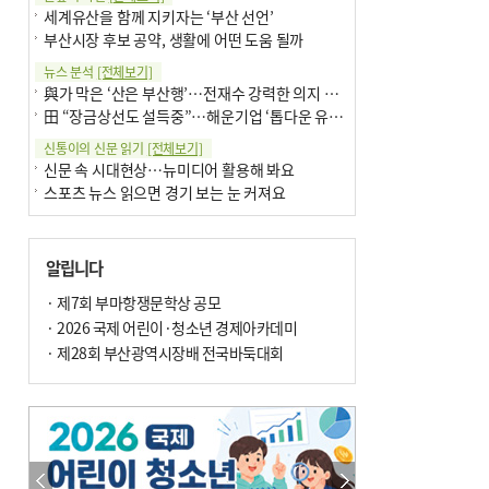
세계유산을 함께 지키자는 ‘부산 선언’
부산시장 후보 공약, 생활에 어떤 도움 될까
뉴스 분석
[전체보기]
與가 막은 ‘산은 부산행’…전재수 강력한 의지 표명 없인 공염불
田 “장금상선도 설득중”…해운기업 ‘톱다운 유치전’ 가속
신통이의 신문 읽기
[전체보기]
신문 속 시대현상…뉴미디어 활용해 봐요
스포츠 뉴스 읽으면 경기 보는 눈 커져요
어떻게 생각하십니까
[전체보기]
구·군 승진 축하화분 관행 없애자니 소상공인 울상
알립니다
3년째 병상에 있는 구의원…의정활동 못해도 월급 그대로
팩트체크
· 제7회 부마항쟁문학상 공모
[전체보기]
금정산 반려견 데리고 갈 수 있나…알아보니 ‘국립공원은 출입 불가’
· 2026 국제 어린이·청소년 경제아카데미
서울 도림천도 공업용수 활용한다는 사례, 정수 없이 한강물 공급…수질만 공업용수
· 제28회 부산광역시장배 전국바둑대회
포토에세이
[전체보기]
의령 한우산 털중나리
서산 간월암
한 손 뉴스
[전체보기]
골목 맛집 발굴 고메 셀렉션…부산시, 페스티벌 시월 연계