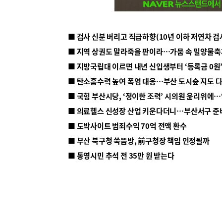
■ 지방국립대 이르면 내년 신입생부터 ‘등록금 0원’
■ 탄소흡수력 높여 폭염 대응…부산 도시숲 지도 
■ 의료헬스 신성장 산업 키운다더니…부산서구 준
■ 도박사이트 범죄수익 70억 전액 환수
■ 부산 북구청 쑥뜸방, 前구청장 책임 인정될까
■ 통영시민 추석 전 35만 원 받는다