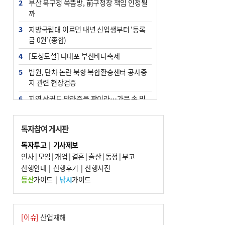
2
부산 북구청 쑥뜸방, 前구청장 책임 인정될
까
3
지방국립대 이르면 내년 신입생부터 ‘등록
금 0원’(종합)
4
[도청도설] 다대포 부산바다축제
5
법원, 단차 논란 북항 복합환승센터 공사중
지 관련 현장검증
6
지역 상권도 말라죽을 판이라…가뭄 속 밀
양물축제 강행 논란
7
통영시민 추석 전 35만 원 받는다
독자참여 게시판
8
해양수산부 신청사 북항재개발 부지에 짓
독자투고
|
기사제보
는다
인사
|
모임
|
개업
|
결혼
|
출산
|
동정
|
부고
9
산행안내
부산 철강공장 50대 노동자 추락사
|
산행후기
|
산행사진
등산
가이드
|
낚시
가이드
10
국힘 부산시당, ‘정이한 조력’ 시의원 윤리
위에…‘한동훈 지지’도 신고접수
[이슈]
산업재해