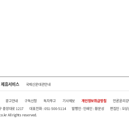
제휴서비스
국제신문대관안내
광고안내
구독신청
독자투고
기사제보
개인정보취급방침
언론윤리강
구 중앙대로 1217
대표전화 : 051-500-5114
발행인·인쇄인 : 황문성
편집인 : 오상
.kr All rights reserved.