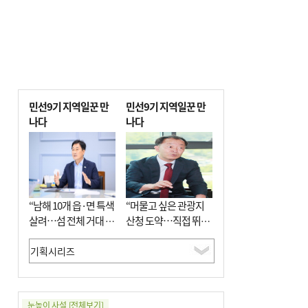
민선9기 지역일꾼 만
민선9기 지역일꾼 만
나다
나다
“남해 10개 읍·면 특색
“머물고 싶은 관광지
살려…섬 전체 거대 정
산청 도약…직접 뛰며
원으로 조성”
‘돈 버는 군수’ 될 것”
눈높이 사설
[전체보기]