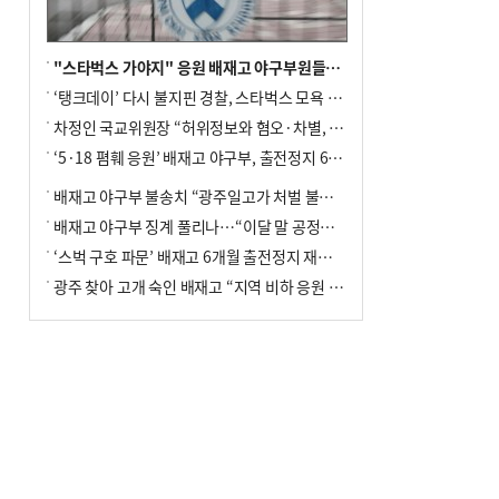
"스타벅스 가야지" 응원 배재고 야구부원들, 학교서 징계 처분
‘탱크데이’ 다시 불지핀 경찰, 스타벅스 모욕 혐의 압수수색
차정인 국교위원장 “허위정보와 혐오·차별, 학교 교실까지 유입"
‘5·18 폄훼 응원’ 배재고 야구부, 출전정지 6개월→1개월 감경
배재고 야구부 불송치 “광주일고가 처벌 불원 의사 표해”
배재고 야구부 징계 풀리나…“이달 말 공정위서 재심의”
‘스벅 구호 파문’ 배재고 6개월 출전정지 재심 신청키로
광주 찾아 고개 숙인 배재고 “지역 비하 응원 잘못”(종합)