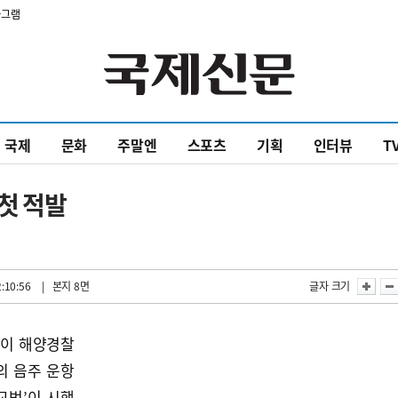
타그램
국제
문화
주말엔
스포츠
기획
인터뷰
T
 첫 적발
:10:56
| 본지 8면
글자 크기
장이 해양경찰
의 음주 운항
교법’이 시행