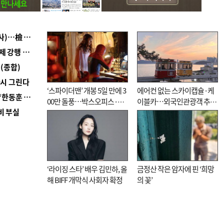
■ 검사 신분 버리고 직급하향(10년 이하 저연차 검사)…檢 중수청행 기피
■ 지역 상권도 말라죽을 판이라…가뭄 속 밀양물축제 강행 논란
(종합)
다시 그린다
‘스파이더맨’ 개봉 5일 만에 3
에어컨 없는 스카이캡슐·케
■ 국힘 부산시당, ‘정이한 조력’ 시의원 윤리위에…‘한동훈 지지’도 신고접수
00만 돌풍…박스오피스·예
이블카…외국인관광객 추억
비 부실
매율 동시 1위
대신 고역 될라
‘라이징 스타’ 배우 김민하, 올
금정산 작은 암자에 핀 ‘희망
해 BIFF 개막식 사회자 확정
의 꽃’