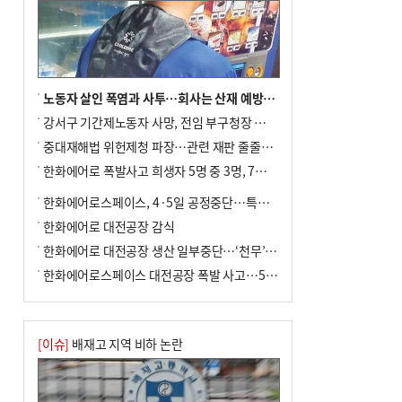
노동자 살인 폭염과 사투…회사는 산재 예방·전기료 절감 전력
강서구 기간제노동자 사망, 전임 부구청장 檢 송치
중대재해법 위헌제청 파장…관련 재판 줄줄이 브레이크
한화에어로 폭발사고 희생자 5명 중 3명, 7일 영면
한화에어로스페이스, 4·5일 공정중단…특별 안전점검
한화에어로 대전공장 감식
한화에어로 대전공장 생산 일부중단…‘천무’ 수출 비상
한화에어로스페이스 대전공장 폭발 사고…5명 사망·2명 부상(종합)
[이슈]
배재고 지역 비하 논란