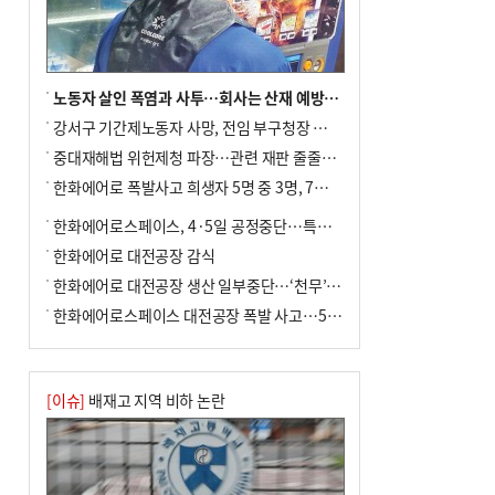
년 만에 3배
노동자 살인 폭염과 사투…회사는 산재 예방·전기료 절감 전력
강서구 기간제노동자 사망, 전임 부구청장 檢 송치
중대재해법 위헌제청 파장…관련 재판 줄줄이 브레이크
한화에어로 폭발사고 희생자 5명 중 3명, 7일 영면
한화에어로스페이스, 4·5일 공정중단…특별 안전점검
한화에어로 대전공장 감식
한화에어로 대전공장 생산 일부중단…‘천무’ 수출 비상
한화에어로스페이스 대전공장 폭발 사고…5명 사망·2명 부상(종합)
[이슈]
배재고 지역 비하 논란