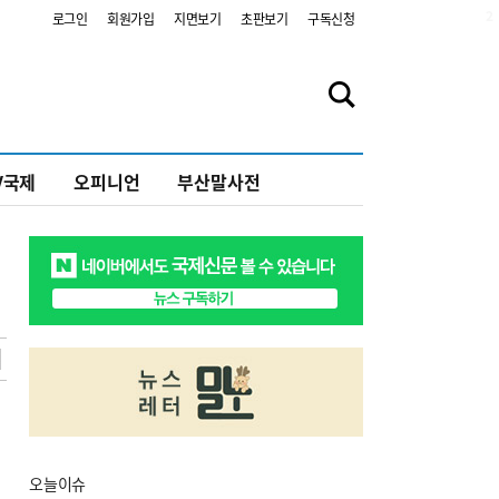
2
로그인
회원가입
지면보기
초판보기
구독신청
V국제
오피니언
부산말사전
오늘
이슈