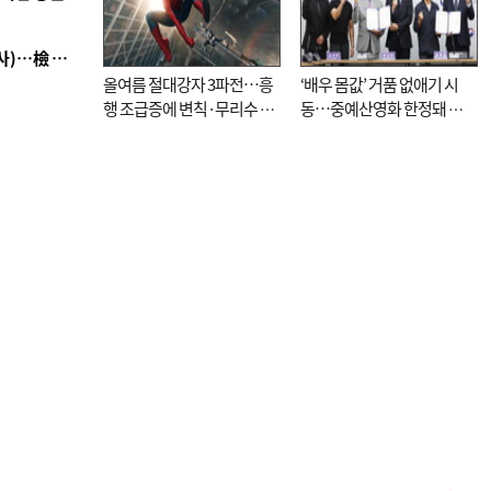
■ 검사 신분 버리고 직급하향(10년 이하 저연차 검사)…檢 중수청행 기피
올여름 절대강자 3파전…흥
‘배우 몸값’ 거품 없애기 시
행 조급증에 변칙·무리수 마
동…중예산영화 한정돼 실
케팅도
효성 의문도