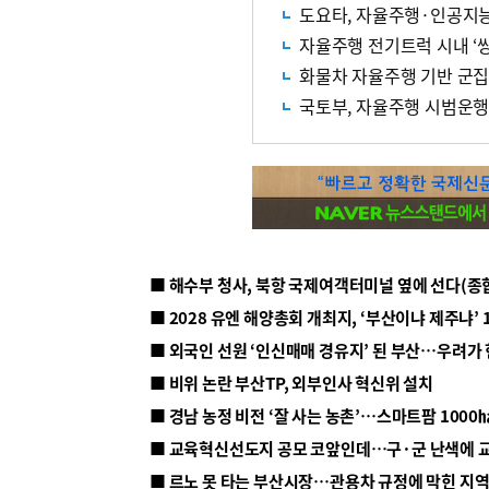
도요타, 자율주행·인공지능
자율주행 전기트럭 시내 ‘씽
화물차 자율주행 기반 군집
국토부, 자율주행 시범운
■ 해수부 청사, 북항 국제여객터미널 옆에 선다(종
■ 2028 유엔 해양총회 개최지, ‘부산이냐 제주냐’ 
■ 외국인 선원 ‘인신매매 경유지’ 된 부산…우려가
■ 비위 논란 부산TP, 외부인사 혁신위 설치
■ 르노 못 타는 부산시장…관용차 규정에 막힌 지