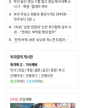
2
부산 울산 경남 구름 많고 경남 북서내륙 소
나기…폭염·열대야 계속
3
부산 주유소 휘발유 평균가 ℓ당 1849원…
전주보다 3원 ↓
4
[속보] ‘심판 성접대’ 논란 축구협회 공식 사
과…“현재는 부적절 행위 없어”
5
‘탄약 부족 사태’ 보도에 격노한 트럼프…
군사기밀 유출자 색출 지시
6
"올해 코스피 사이드카 43회 중 25회는 삼
독자참여 게시판
전닉스 ETF 이후 발생"
독자투고
|
기사제보
7
[속보]‘尹 탄핵 반대’ 세계로교회 손현보,
인사
|
모임
|
개업
|
결혼
|
출산
|
동정
|
부고
백악관서 트럼프 접견
산행안내
|
산행후기
|
산행사진
8
서울 중랑구서 흉기 난동…60대 남성 2명
등산
가이드
|
낚시
가이드
사망
9
부산 앞바다에 기름 425ℓ 유출한 러시아 화
물선 적발
[이슈]
산업재해
10
입추 지났지만 푹푹 찐다…온열질환자 10