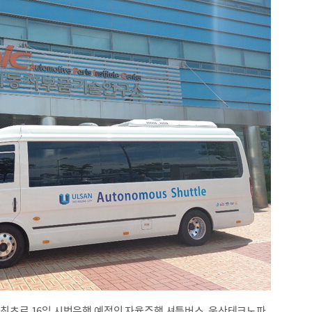
최초로 16일 시범운행 예정인 자율주행 셔틀버스. 울산테크노파