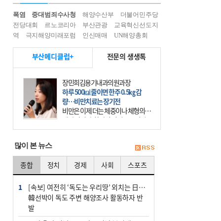
폭염
중대범죄수사청
해양수산부
더불어민주당
전당대회
르노코리아
부산관광
교육혁신선도지
역
극지해양미래포럼
인신매매
UN해양총회
부산메디클럽+
전문의 생생톡
장민희김용기내과의원과장
하루 500㎉ 줄이면 한주 0.5㎏ 감
량…비만치료는 장기전
비만은 이제 더는 체중이나 체형의 문
제가 아니다. 하나의 질병으로 인지
하고 치료와 관리를 해야 한다. 세계
보건기구(WHO)는 이미 1994년 비만
많이 본 뉴스
을 인류의 중요한
종합
정치
경제
사회
스포츠
1
[속보] 여전히 ‘독도는 우리땅’ 외치는 日…
韓선박이 독도 주변 해양조사 활동하자 반
발