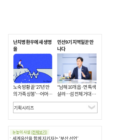
난치병 환우에 새 생명
민선9기 지역일꾼 만
을
나다
노숙 방황 끝 ‘27년 만
“남해 10개 읍·면 특색
의 가족 상봉’…어머니
살려…섬 전체 거대 정
와 행복 꿈꿔
원으로 조성”
눈높이 사설
[전체보기]
세계유산을 함께 지키자는 ‘부산 선언’