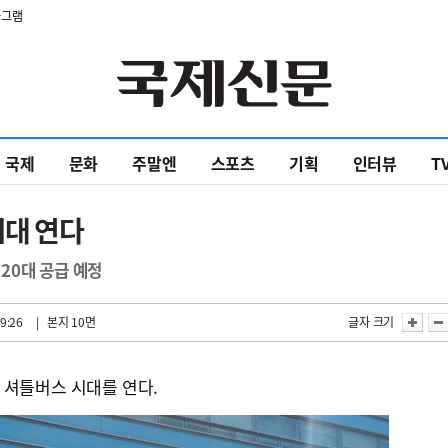
타그램
국제
문화
주말엔
스포츠
기획
인터뷰
T
시대 연다
20대 공급 예정
9:26
| 본지 10면
글자 크기
 셔틀버스 시대를 연다.