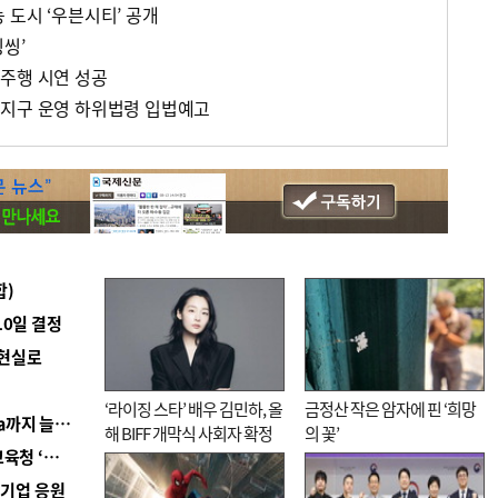
 도시 ‘우븐시티’ 공개
씽’
주행 시연 성공
행지구 운영 하위법령 입법예고
합)
10일 결정
 현실로
‘라이징 스타’ 배우 김민하, 올
금정산 작은 암자에 핀 ‘희망
■ 경남 농정 비전 ‘잘 사는 농촌’…스마트팜 1000㏊까지 늘린다
해 BIFF 개막식 사회자 확정
의 꽃’
■ 교육혁신선도지 공모 코앞인데…구·군 난색에 교육청 ‘쩔쩔’
역기업 응원