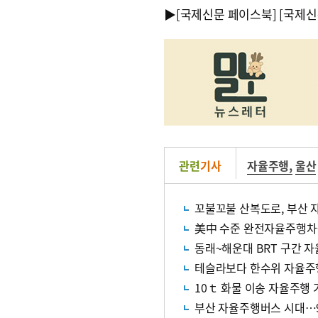
▶
[국제신문 페이스북]
[국제신
관련
기사
자율주행
,
울산
꼬불꼬불 산복도로, 부산 
美中 수준 완전자율주행차…
동래~해운대 BRT 구간 
테슬라보다 한수위 자율주
10ｔ 화물 이송 자율주행
부산 자율주행버스 시대…