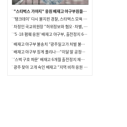
"스타벅스 가야지" 응원 배재고 야구부원들, 학교서 징계 처분
‘탱크데이’ 다시 불지핀 경찰, 스타벅스 모욕 혐의 압수수색
차정인 국교위원장 “허위정보와 혐오·차별, 학교 교실까지 유입"
‘5·18 폄훼 응원’ 배재고 야구부, 출전정지 6개월→1개월 감경
배재고 야구부 불송치 “광주일고가 처벌 불원 의사 표해”
배재고 야구부 징계 풀리나…“이달 말 공정위서 재심의”
‘스벅 구호 파문’ 배재고 6개월 출전정지 재심 신청키로
광주 찾아 고개 숙인 배재고 “지역 비하 응원 잘못”(종합)