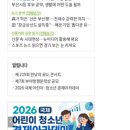
부산시장 후보 공약, 생활에 어떤 도움 될까
뉴스 분석
[전체보기]
與가 막은 ‘산은 부산행’…전재수 강력한 의지 표명 없인 공염불
田 “장금상선도 설득중”…해운기업 ‘톱다운 유치전’ 가속
신통이의 신문 읽기
[전체보기]
신문 속 시대현상…뉴미디어 활용해 봐요
스포츠 뉴스 읽으면 경기 보는 눈 커져요
어떻게 생각하십니까
[전체보기]
구·군 승진 축하화분 관행 없애자니 소상공인 울상
알립니다
3년째 병상에 있는 구의원…의정활동 못해도 월급 그대로
팩트체크
· 제 219회 한낮의 유U; 콘서트
[전체보기]
금정산 반려견 데리고 갈 수 있나…알아보니 ‘국립공원은 출입 불가’
· 제7회 부마항쟁문학상 공모
서울 도림천도 공업용수 활용한다는 사례, 정수 없이 한강물 공급…수질만 공업용수
· 2026 국제 어린이·청소년 경제아카데미
포토에세이
[전체보기]
연꽃 위 개개비
의령 한우산 털중나리
한 손 뉴스
[전체보기]
시민이 개발한 폭염 대응 앱 ‘그늘로’ 길안내 지도 등 인기
골목 맛집 발굴 고메 셀렉션…부산시, 페스티벌 시월 연계