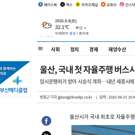
페이스북
엑스
카카오채널
유튜브
인스
사회
정치
경제
해양수산
울산, 국내 첫 자율주행 버스
임시운행허가 받아 시승식 개최…내년 세종시에 
방종근 기자
jgbang@kookje.co.kr
| 입력 : 2020-06-15 19:4
울산시가 국내 최초로 자율주행