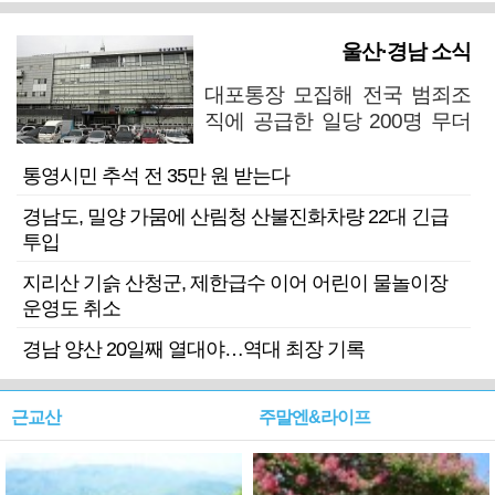
울산·경남 소식
대포통장 모집해 전국 범죄조
직에 공급한 일당 200명 무더
기 검거
통영시민 추석 전 35만 원 받는다
경남도, 밀양 가뭄에 산림청 산불진화차량 22대 긴급
투입
지리산 기슭 산청군, 제한급수 이어 어린이 물놀이장
운영도 취소
경남 양산 20일째 열대야…역대 최장 기록
근교산
주말엔&라이프