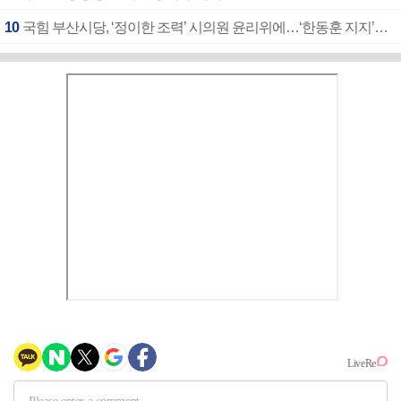
10
국힘 부산시당, ‘정이한 조력’ 시의원 윤리위에…‘한동훈 지지’도 신고접수