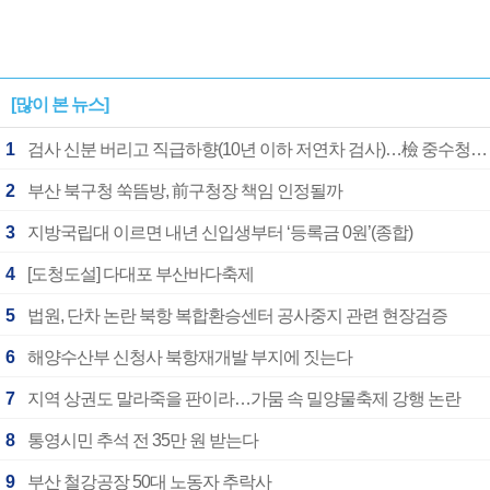
[많이 본 뉴스]
1
검사 신분 버리고 직급하향(10년 이하 저연차 검사)…檢 중수청행 기피
2
부산 북구청 쑥뜸방, 前구청장 책임 인정될까
3
지방국립대 이르면 내년 신입생부터 ‘등록금 0원’(종합)
4
[도청도설] 다대포 부산바다축제
5
법원, 단차 논란 북항 복합환승센터 공사중지 관련 현장검증
6
해양수산부 신청사 북항재개발 부지에 짓는다
7
지역 상권도 말라죽을 판이라…가뭄 속 밀양물축제 강행 논란
8
통영시민 추석 전 35만 원 받는다
9
부산 철강공장 50대 노동자 추락사