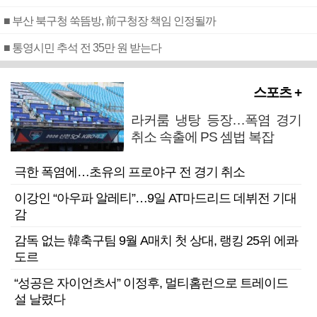
■ 부산 북구청 쑥뜸방, 前구청장 책임 인정될까
■ 통영시민 추석 전 35만 원 받는다
스포츠 +
라커룸 냉탕 등장…폭염 경기
취소 속출에 PS 셈법 복잡
극한 폭염에…초유의 프로야구 전 경기 취소
이강인 “아우파 알레티”…9일 AT마드리드 데뷔전 기대
감
감독 없는 韓축구팀 9월 A매치 첫 상대, 랭킹 25위 에콰
도르
“성공은 자이언츠서” 이정후, 멀티홈런으로 트레이드
설 날렸다