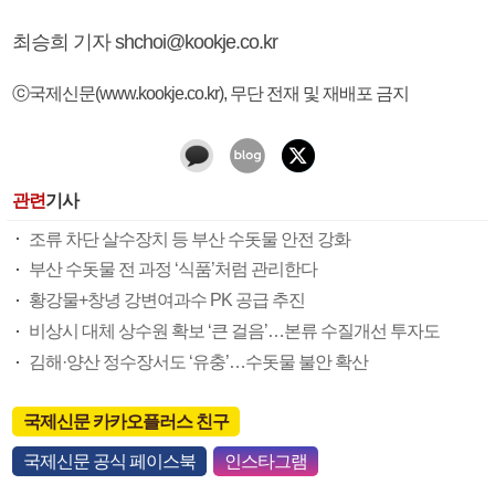
최승희 기자 shchoi@kookje.co.kr
ⓒ국제신문(www.kookje.co.kr), 무단 전재 및 재배포 금지
관련
기사
조류 차단 살수장치 등 부산 수돗물 안전 강화
부산 수돗물 전 과정 ‘식품’처럼 관리한다
황강물+창녕 강변여과수 PK 공급 추진
비상시 대체 상수원 확보 ‘큰 걸음’…본류 수질개선 투자도
김해·양산 정수장서도 ‘유충’…수돗물 불안 확산
국제신문 카카오플러스 친구
국제신문 공식 페이스북
인스타그램