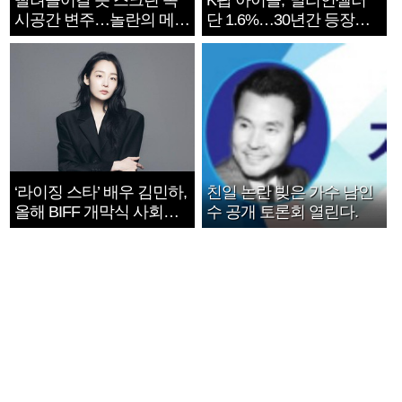
빨려들어갈 듯 스크린 속
K팝 아이돌, '밀리언셀러'
시공간 변주…놀란의 메시
단 1.6%…30년간 등장
지는 ‘전쟁 속죄’
1182개팀 전수조사
‘라이징 스타’ 배우 김민하,
친일 논란 빚은 가수 남인
올해 BIFF 개막식 사회자
수 공개 토론회 열린다.
확정