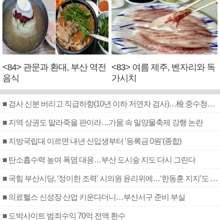
<84> 관문과 환대, 부산 역전
<83> 여름 제주, 벤자리와 독
음식
가시치
■ 검사 신분 버리고 직급하향(10년 이하 저연차 검사)…檢 중수청행 기피
■ 지역 상권도 말라죽을 판이라…가뭄 속 밀양물축제 강행 논란
■ 지방국립대 이르면 내년 신입생부터 ‘등록금 0원’(종합)
■ 탄소흡수력 높여 폭염 대응…부산 도시숲 지도 다시 그린다
■ 국힘 부산시당, ‘정이한 조력’ 시의원 윤리위에…‘한동훈 지지’도 신고접수
■ 의료헬스 신성장 산업 키운다더니…부산서구 준비 부실
■ 도박사이트 범죄수익 70억 전액 환수