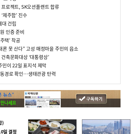
 프로젝트, SK오션플랜트 합류
‘제주함’ 진수
세대 건립
원 인증 준비
대주택’ 착공
대론 못 산다” 고성 매정마을 주민의 읍소
 건축문화대상 ‘대통령상’
주민이 22일 표지석 제막
이동경로 확인…생태관광 탄력
합)
10일 결정