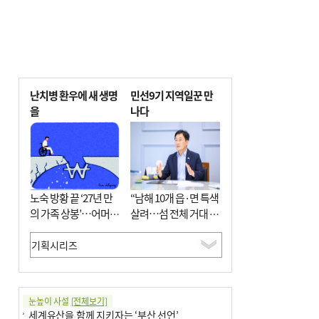
난치병 환우에 새 생명
민선9기 지역일꾼 만
을
나다
노숙 방황 끝 ‘27년 만
“남해 10개 읍·면 특색
의 가족 상봉’…어머니
살려…섬 전체 거대 정
와 행복 꿈꿔
원으로 조성”
눈높이 사설
[전체보기]
세계유산을 함께 지키자는 ‘부산 선언’