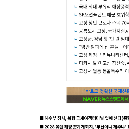
국내 최대 부유식 해상풍력
SK오션플랜트 해군 호위함 
고성 청년 근로자 주택 70
공룡도시 고성, 국가지질공
고성군, 경남 첫 ‘만 원 임
“암반 발파에 집 흔들…이
고성 제정구 커뮤니티센터,
디카시 발원 고성 장산숲, 
고성서 월동 몽골독수리 
■ 해수부 청사, 북항 국제여객터미널 옆에 선다(종
■ 2028 유엔 해양총회 개최지, ‘부산이냐 제주냐’ 