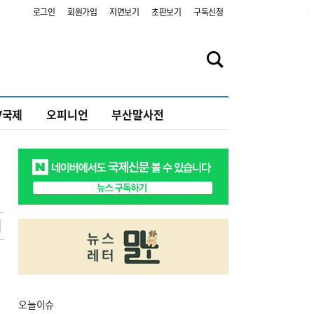
2
로그인
회원가입
지면보기
초판보기
구독신청
V국제
오피니언
부산말사전
오늘
이슈