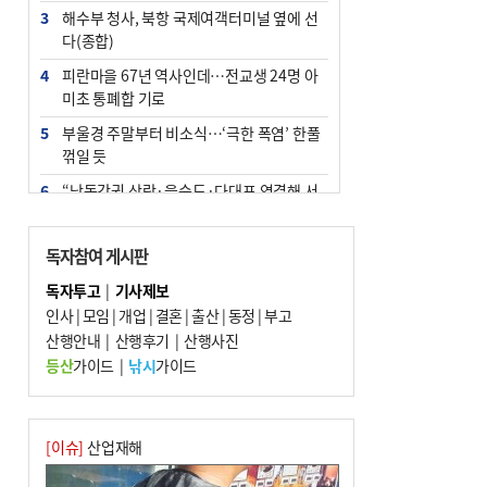
3
해수부 청사, 북항 국제여객터미널 옆에 선
다(종합)
4
피란마을 67년 역사인데…전교생 24명 아
미초 통폐합 기로
5
부울경 주말부터 비소식…‘극한 폭염’ 한풀
꺾일 듯
6
“낙동강권 삼락·을숙도·다대포 연결해 서
부산 관광 키우자”
7
오늘의 날씨- 2026년 8월 7일
독자참여 게시판
8
외국인 선원 ‘인신매매 경유지’ 된 부산…
독자투고
|
기사제보
우려가 현실로
인사
|
모임
|
개업
|
결혼
|
출산
|
동정
|
부고
9
산행안내
[사설] 해수부 신청사 북항으로 확정, 해양
|
산행후기
|
산행사진
수도 도약의 전환점
등산
가이드
|
낚시
가이드
10
르노 못 타는 부산시장…관용차 규정에 막
힌 지역기업 응원
[이슈]
산업재해