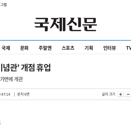
타그램
국제
문화
주말엔
스포츠
기획
인터뷰
T
기념관’ 개점 휴업
대가면에 개관
:47:14
| 본지 9면
글자 크기
도