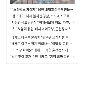
"스타벅스 가야지" 응원 배재고 야구부원들, 학교서 징계 처분
‘탱크데이’ 다시 불지핀 경찰, 스타벅스 모욕 혐의 압수수색
차정인 국교위원장 “허위정보와 혐오·차별, 학교 교실까지 유입"
‘5·18 폄훼 응원’ 배재고 야구부, 출전정지 6개월→1개월 감경
배재고 야구부 불송치 “광주일고가 처벌 불원 의사 표해”
배재고 야구부 징계 풀리나…“이달 말 공정위서 재심의”
‘스벅 구호 파문’ 배재고 6개월 출전정지 재심 신청키로
광주 찾아 고개 숙인 배재고 “지역 비하 응원 잘못”(종합)