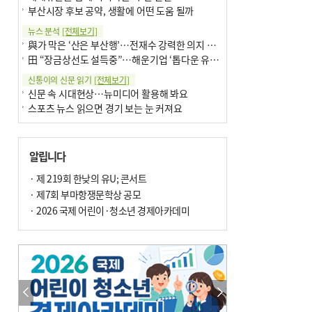
부산시장 후보 공약, 생활에 어떤 도움 될까
뉴스 분석
[전체보기]
與가 막은 ‘산은 부산행’…전재수 강력한 의지 표명 없인 공염불
田 “장금상선도 설득중”…해운기업 ‘톱다운 유치전’ 가속
신통이의 신문 읽기
[전체보기]
신문 속 시대현상…뉴미디어 활용해 봐요
스포츠 뉴스 읽으면 경기 보는 눈 커져요
어떻게 생각하십니까
[전체보기]
구·군 승진 축하화분 관행 없애자니 소상공인 울상
알립니다
3년째 병상에 있는 구의원…의정활동 못해도 월급 그대로
팩트체크
· 제 219회 한낮의 유U; 콘서트
[전체보기]
금정산 반려견 데리고 갈 수 있나…알아보니 ‘국립공원은 출입 불가’
· 제7회 부마항쟁문학상 공모
서울 도림천도 공업용수 활용한다는 사례, 정수 없이 한강물 공급…수질만 공업용수
· 2026 국제 어린이·청소년 경제아카데미
포토에세이
[전체보기]
연꽃 위 개개비
의령 한우산 털중나리
한 손 뉴스
[전체보기]
시민이 개발한 폭염 대응 앱 ‘그늘로’ 길안내 지도 등 인기
골목 맛집 발굴 고메 셀렉션…부산시, 페스티벌 시월 연계