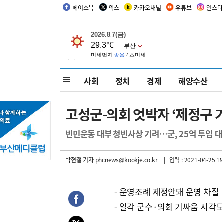
페이스북
엑스
카카오채널
유튜브
인스
사회
정치
경제
해양수산
고성군-의회 엇박자 ‘제정구 
빈민운동 대부 청빈사상 기려…군, 25억 투입 
박현철 기자
phcnews@kookje.co.kr
| 입력 : 2021-04-25 19
- 운영조례 제정안돼 운영 차질
- 일각 군수·의회 기싸움 시각