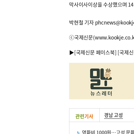
막사이사이상을 수상했으며 14
박현철 기자 phcnews@kookje
ⓒ국제신문(www.kookje.co.
▶
[국제신문 페이스북]
[국제신
경남 고성
관련
기사
영화비 1000원…고성 문화