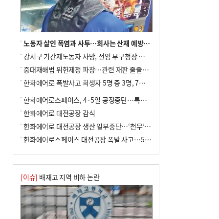
노동자 살인 폭염과 사투…회사는 산재 예방·전기료 절감 전력
강서구 기간제노동자 사망, 전임 부구청장 檢 송치
중대재해법 위헌제청 파장…관련 재판 줄줄이 브레이크
한화에어로 폭발사고 희생자 5명 중 3명, 7일 영면
한화에어로스페이스, 4·5일 공정중단…특별 안전점검
한화에어로 대전공장 감식
한화에어로 대전공장 생산 일부중단…‘천무’ 수출 비상
한화에어로스페이스 대전공장 폭발 사고…5명 사망·2명 부상(종합)
[이슈]
배재고 지역 비하 논란