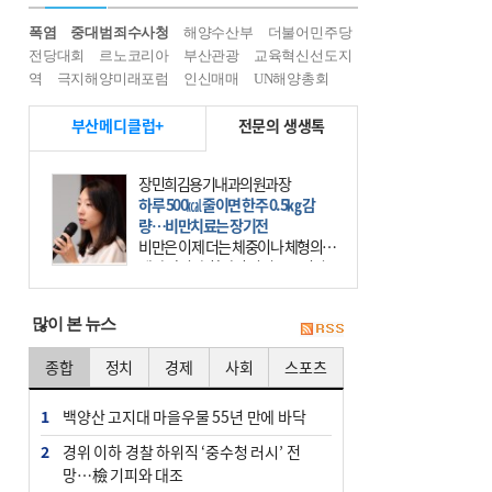
폭염
중대범죄수사청
해양수산부
더불어민주당
전당대회
르노코리아
부산관광
교육혁신선도지
역
극지해양미래포럼
인신매매
UN해양총회
부산메디클럽+
전문의 생생톡
장민희김용기내과의원과장
하루 500㎉ 줄이면 한주 0.5㎏ 감
량…비만치료는 장기전
비만은 이제 더는 체중이나 체형의 문
제가 아니다. 하나의 질병으로 인지
하고 치료와 관리를 해야 한다. 세계
보건기구(WHO)는 이미 1994년 비만
많이 본 뉴스
을 인류의 중요한
종합
정치
경제
사회
스포츠
1
백양산 고지대 마을우물 55년 만에 바닥
2
경위 이하 경찰 하위직 ‘중수청 러시’ 전
망…檢 기피와 대조