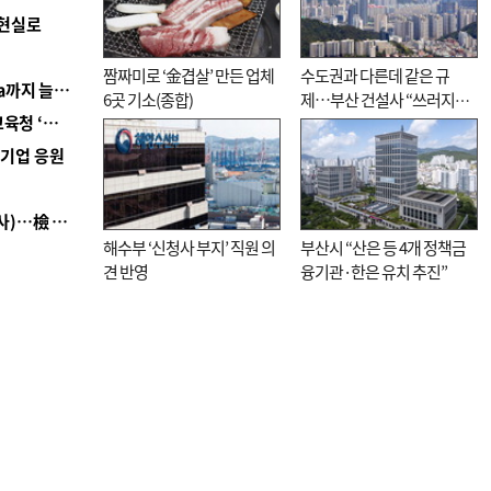
 현실로
짬짜미로 ‘金겹살’ 만든 업체
수도권과 다른데 같은 규
■ 경남 농정 비전 ‘잘 사는 농촌’…스마트팜 1000㏊까지 늘린다
6곳 기소(종합)
제…부산 건설사 “쓰러지기
■ 교육혁신선도지 공모 코앞인데…구·군 난색에 교육청 ‘쩔쩔’
직전”
역기업 응원
■ 검사 신분 버리고 직급하향(10년 이하 저연차 검사)…檢 중수청행 기피
해수부 ‘신청사 부지’ 직원 의
부산시 “산은 등 4개 정책금
견 반영
융기관·한은 유치 추진”