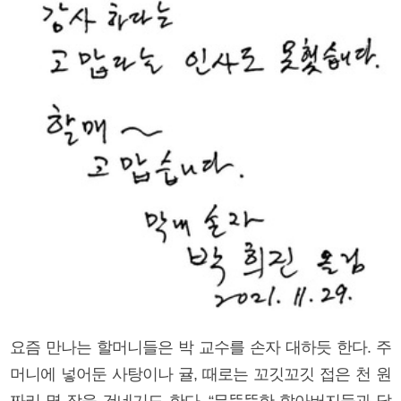
요즘 만나는 할머니들은 박 교수를 손자 대하듯 한다. 주
머니에 넣어둔 사탕이나 귤, 때로는 꼬깃꼬깃 접은 천 원
짜리 몇 장을 건네기도 한다. “무뚝뚝한 할아버지들과 달