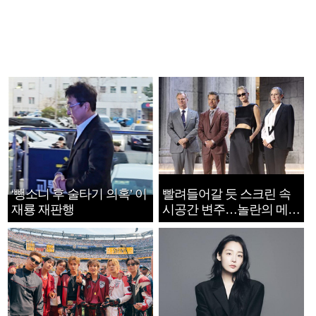
‘뺑소니 후 술타기 의혹’ 이
빨려들어갈 듯 스크린 속
재룡 재판행
시공간 변주…놀란의 메시
지는 ‘전쟁 속죄’