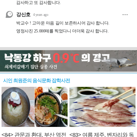
시인 최원준의 음식문화 잡학사전
<84> 관문과 환대, 부산 역전
<83> 여름 제주, 벤자리와 독