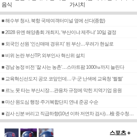
음식
가시치
■ 해수부 청사, 북항 국제여객터미널 옆에 선다(종합)
■ 2028 유엔 해양총회 개최지, ‘부산이냐 제주냐’ 10일 결정
■ 외국인 선원 ‘인신매매 경유지’ 된 부산…우려가 현실로
■ 비위 논란 부산TP, 외부인사 혁신위 설치
■ 경남 농정 비전 ‘잘 사는 농촌’…스마트팜 1000㏊까지 늘린다
■ 교육혁신선도지 공모 코앞인데…구·군 난색에 교육청 ‘쩔쩔’
■ 르노 못 타는 부산시장…관용차 규정에 막힌 지역기업 응원
■ 마산 원도심 행정·주거복합단지 연내 준공 수순
■ 검사 신분 버리고 직급하향(10년 이하 저연차 검사)…檢 중수청행 기피
스포츠 +