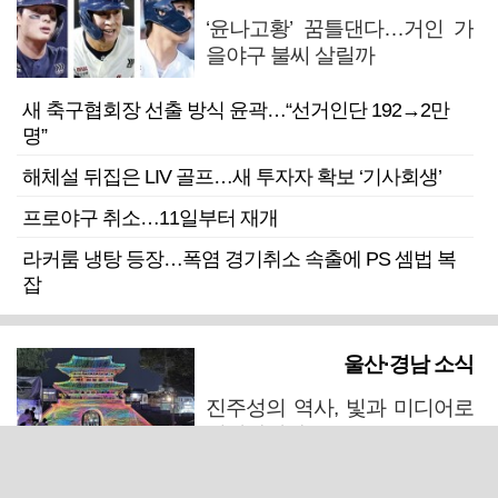
‘윤나고황’ 꿈틀댄다…거인 가
을야구 불씨 살릴까
새 축구협회장 선출 방식 윤곽…“선거인단 192→2만
명”
해체설 뒤집은 LIV 골프…새 투자자 확보 ‘기사회생’
프로야구 취소…11일부터 재개
라커룸 냉탕 등장…폭염 경기취소 속출에 PS 셈법 복
잡
울산·경남 소식
진주성의 역사, 빛과 미디어로
되살아난다
마산 원도심 행정·주거복합단지 연내 준공 수순