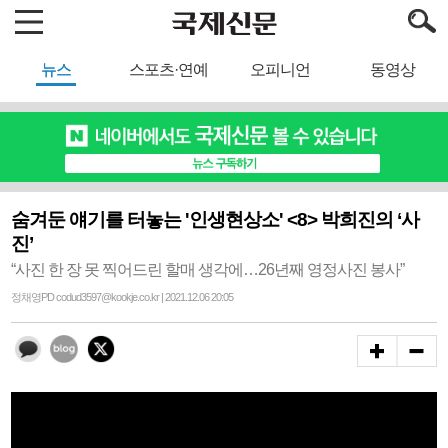
뉴스
스포츠·연예
오피니언
동영상
숨겨둔 얘기를 터놓는 '인생현상소' <8> 박희진의 ‘사
진’
“사진 한 장 못 찍어드린 할매 생각에…26년째 영정사진 봉사”
정채영PD codud3597@kookje.co.kr | 2021.12.06 20:05