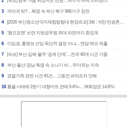
2
[속보] 남부 가뭄 위성서도 선명…저수지 바닥 드러났다
3
까마귀 탓?…폭염 속 부산 북구 986가구 정전
4
[2026 부산청소년극지체험탐험대 현장르포] 3회 : 석탄 탄광촌에서 북극 연구의 중심지로
5
‘혐오표현’ 쓰면 지방공무원 최대 파면까지 중징계
6
이임생, 홍명보 선임 독단적 결정 아냐…면담 메모 제출
7
[속보] 부산·김해·울주 ‘경계 단계’…전국 48개 시군 가뭄
8
부산·울산·경남 폭염 속 소나기·비…무더위는 지속
9
경찰가족 관련 사건 45건…그동안 파악조차 안해
10
홈플 사태에 2분기 대형마트 판매 9.4%↓…백화점은 14.8%↑