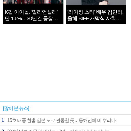
K팝 아이돌, '밀리언셀러'
‘라이징 스타’ 배우 김민하,
단 1.6%…30년간 등장
올해 BIFF 개막식 사회자
1182개팀 전수조사
확정
[많이 본 뉴스]
1
15호 태풍 찬홈 일본 도쿄 관통할 듯…동해안에 비 뿌리나