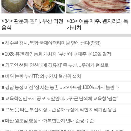
<84> 관문과 환대, 부산 역전
<83> 여름 제주, 벤자리와 독
음식
가시치
■ 해수부 청사, 북항 국제여객터미널 옆에 선다(종합)
■ 2028 유엔 해양총회 개최지, ‘부산이냐 제주냐’ 10일 결정
■ 외국인 선원 ‘인신매매 경유지’ 된 부산…우려가 현실로
■ 비위 논란 부산TP, 외부인사 혁신위 설치
■ 경남 농정 비전 ‘잘 사는 농촌’…스마트팜 1000㏊까지 늘린다
■ 교육혁신선도지 공모 코앞인데…구·군 난색에 교육청 ‘쩔쩔’
■ 르노 못 타는 부산시장…관용차 규정에 막힌 지역기업 응원
■ 마산 원도심 행정·주거복합단지 연내 준공 수순