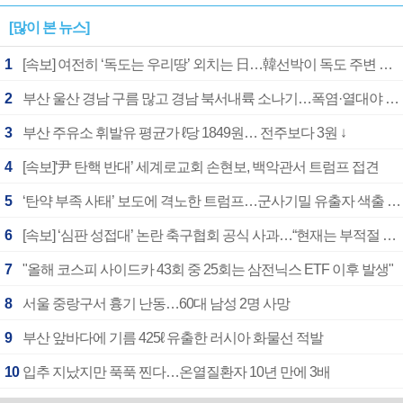
[많이 본 뉴스]
1
[속보] 여전히 ‘독도는 우리땅’ 외치는 日…韓선박이 독도 주변 해양조사 활동하자 반발
2
부산 울산 경남 구름 많고 경남 북서내륙 소나기…폭염·열대야 계속
3
부산 주유소 휘발유 평균가 ℓ당 1849원… 전주보다 3원 ↓
4
[속보]‘尹 탄핵 반대’ 세계로교회 손현보, 백악관서 트럼프 접견
5
‘탄약 부족 사태’ 보도에 격노한 트럼프…군사기밀 유출자 색출 지시
6
[속보] ‘심판 성접대’ 논란 축구협회 공식 사과…“현재는 부적절 행위 없어”
7
"올해 코스피 사이드카 43회 중 25회는 삼전닉스 ETF 이후 발생"
8
서울 중랑구서 흉기 난동…60대 남성 2명 사망
9
부산 앞바다에 기름 425ℓ 유출한 러시아 화물선 적발
10
입추 지났지만 푹푹 찐다…온열질환자 10년 만에 3배