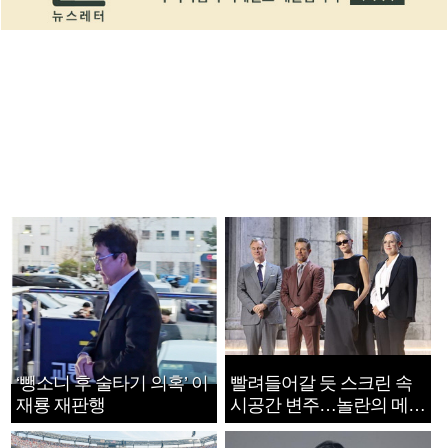
‘뺑소니 후 술타기 의혹’ 이
빨려들어갈 듯 스크린 속
재룡 재판행
시공간 변주…놀란의 메시
지는 ‘전쟁 속죄’