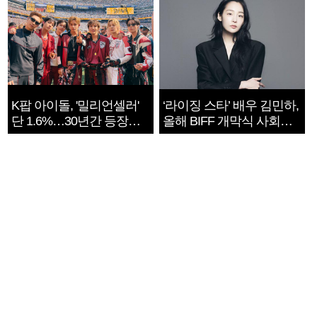
K팝 아이돌, '밀리언셀러'
‘라이징 스타’ 배우 김민하,
단 1.6%…30년간 등장
올해 BIFF 개막식 사회자
1182개팀 전수조사
확정