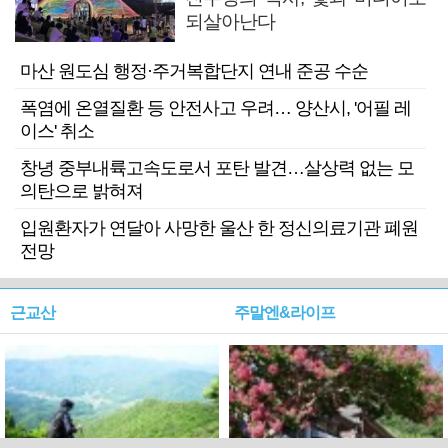
되살아난다
마산 원도심 행정·주거복합단지 연내 준공 수순
폭염에 온열질환 등 안전사고 우려… 양산시, '어필 레
이스' 취소
창녕 중부내륙고속도로서 포탄 발견…살상력 없는 모
의탄으로 밝혀져
입원환자가 연달아 사망한 울산 한 정신의료기관 폐원
전망
근교산
주말엔&라이프