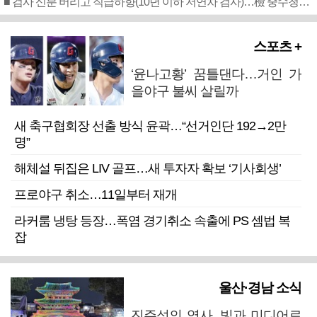
■ 검사 신분 버리고 직급하향(10년 이하 저연차 검사)…檢 중수청행 기피
스포츠 +
‘윤나고황’ 꿈틀댄다…거인 가
을야구 불씨 살릴까
새 축구협회장 선출 방식 윤곽…“선거인단 192→2만
명”
해체설 뒤집은 LIV 골프…새 투자자 확보 ‘기사회생’
프로야구 취소…11일부터 재개
라커룸 냉탕 등장…폭염 경기취소 속출에 PS 셈법 복
잡
울산·경남 소식
진주성의 역사, 빛과 미디어로