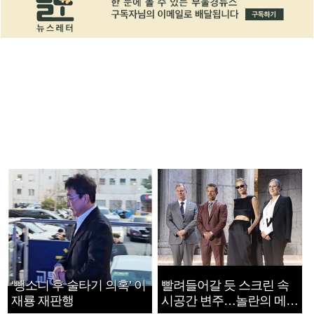
‘뺑소니 후 술타기 의혹’ 이
빨려들어갈 듯 스크린 속
재룡 재판행
시공간 변주…놀란의 메시