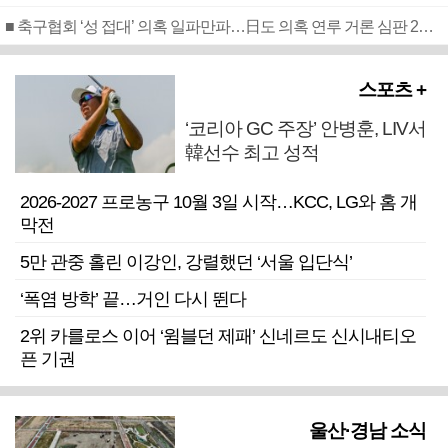
■ 축구협회 ‘성 접대’ 의혹 일파만파…日도 의혹 연루 거론 심판 2명 조사
스포츠 +
‘코리아 GC 주장’ 안병훈, LIV서
韓선수 최고 성적
2026-2027 프로농구 10월 3일 시작…KCC, LG와 홈 개
막전
5만 관중 홀린 이강인, 강렬했던 ‘서울 입단식’
‘폭염 방학’ 끝…거인 다시 뛴다
2위 카를로스 이어 ‘윔블던 제패’ 신네르도 신시내티오
픈 기권
울산·경남 소식