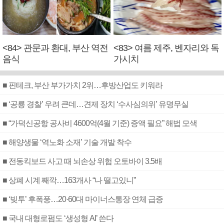
<84> 관문과 환대, 부산 역전
<83> 여름 제주, 벤자리와 독
음식
가시치
■ 핀테크, 부산 부가가치 2위…후방산업도 키워라
■ ‘공룡 경찰’ 우려 큰데…견제 장치 ‘수사심의위’ 유명무실
■ “가덕신공항 공사비 4600억(4월 기준) 증액 필요” 해법 모색
■ 해양생물 ‘역노화 소재’ 기술 개발 착수
■ 전동킥보드 사고 때 뇌손상 위험 오토바이 3.5배
■ 상폐 시계 째깍…163개사 “나 떨고있니”
■ ‘빚투’ 후폭풍…20·60대 마이너스통장 연체 급증
■ 국내 대형로펌도 ‘생성형 AI’ 쓴다