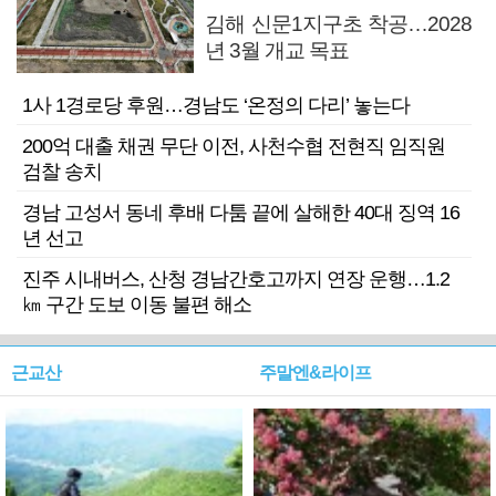
김해 신문1지구초 착공…2028
년 3월 개교 목표
1사 1경로당 후원…경남도 ‘온정의 다리’ 놓는다
200억 대출 채권 무단 이전, 사천수협 전현직 임직원
검찰 송치
경남 고성서 동네 후배 다툼 끝에 살해한 40대 징역 16
년 선고
진주 시내버스, 산청 경남간호고까지 연장 운행…1.2
㎞ 구간 도보 이동 불편 해소
근교산
주말엔&라이프