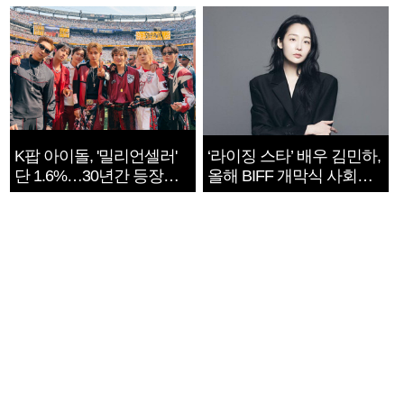
지는 ‘전쟁 속죄’
K팝 아이돌, '밀리언셀러'
‘라이징 스타’ 배우 김민하,
단 1.6%…30년간 등장
올해 BIFF 개막식 사회자
1182개팀 전수조사
확정