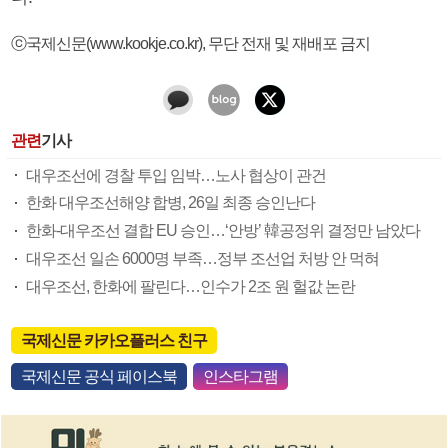
ⓒ국제신문(www.kookje.co.kr), 무단 전재 및 재배포 금지
관련
기사
대우조선에 경찰 투입 임박…노사 협상이 관건
한화 대우조선해양 합병, 26일 최종 승인난다
한화-대우조선 결합 EU 승인…‘안방’ 韓공정위 결정만 남았다
대우조선 일손 6000명 부족…정부 조선업 처방 안 먹혀
대우조선, 한화에 팔린다…인수가 2조 원 헐값 논란
국제신문 카카오플러스 친구
국제신문 공식 페이스북
인스타그램