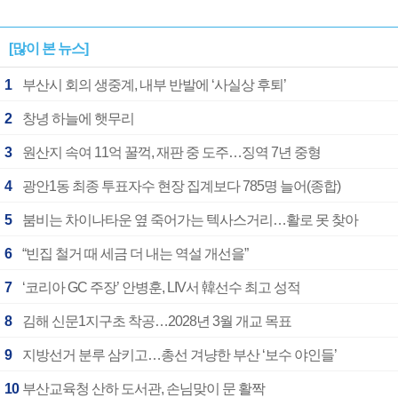
[많이 본 뉴스]
1
부산시 회의 생중계, 내부 반발에 ‘사실상 후퇴’
2
창녕 하늘에 햇무리
3
원산지 속여 11억 꿀꺽, 재판 중 도주…징역 7년 중형
4
광안1동 최종 투표자수 현장 집계보다 785명 늘어(종합)
5
붐비는 차이나타운 옆 죽어가는 텍사스거리…활로 못 찾아
6
“빈집 철거 때 세금 더 내는 역설 개선을”
7
‘코리아 GC 주장’ 안병훈, LIV서 韓선수 최고 성적
8
김해 신문1지구초 착공…2028년 3월 개교 목표
9
지방선거 분루 삼키고…총선 겨냥한 부산 ‘보수 야인들’
10
부산교육청 산하 도서관, 손님맞이 문 활짝