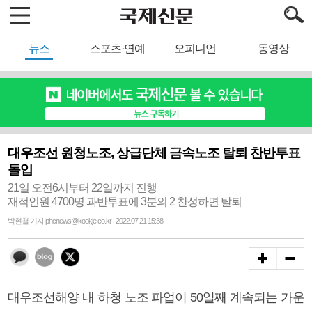
뉴스
스포츠·연예
오피니언
동영상
대우조선 원청노조, 상급단체 금속노조 탈퇴 찬반투표
돌입
21일 오전6시부터 22일까지 진행
재적인원 4700명 과반투표에 3분의 2 찬성하면 탈퇴
박현철 기자 phcnews@kookje.co.kr | 2022.07.21 15:38
대우조선해양 내 하청 노조 파업이 50일째 계속되는 가운