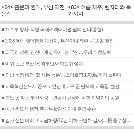
<84> 관문과 환대, 부산 역전
<83> 여름 제주, 벤자리와 독
음식
가시치
■ 해수부 청사, 북항 국제여객터미널 옆에 선다(종합)
■ 2028 유엔 해양총회 개최지, ‘부산이냐 제주냐’ 10일 결정
■ 외국인 선원 ‘인신매매 경유지’ 된 부산…우려가 현실로
■ 비위 논란 부산TP, 외부인사 혁신위 설치
■ 경남 농정 비전 ‘잘 사는 농촌’…스마트팜 1000㏊까지 늘린다
■ 교육혁신선도지 공모 코앞인데…구·군 난색에 교육청 ‘쩔쩔’
■ 르노 못 타는 부산시장…관용차 규정에 막힌 지역기업 응원
■ 마산 원도심 행정·주거복합단지 연내 준공 수순
■ 검사 신분 버리고 직급하향(10년 이하 저연차 검사)…檢 중수청행 기피