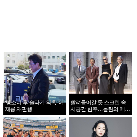
‘뺑소니 후 술타기 의혹’ 이
빨려들어갈 듯 스크린 속
재룡 재판행
시공간 변주…놀란의 메시
지는 ‘전쟁 속죄’