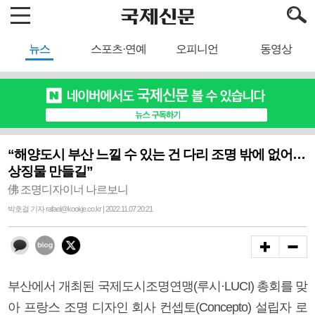
뉴스
스포츠·연예
오피니언
동영상
“해양도시 부산 느낄 수 있는 건 다리 조명 밖에 없어…
상징물 만들길”
佛 조명디자이너 나르보니
박호걸 기자 rafael@kookje.co.kr | 2022.11.07 20:21
부산에서 개최된 국제도시조명연맹(루시·LUCI) 총회를 맞
아 프랑스 조명 디자인 회사 컨셉토(Concepto) 설립자 로