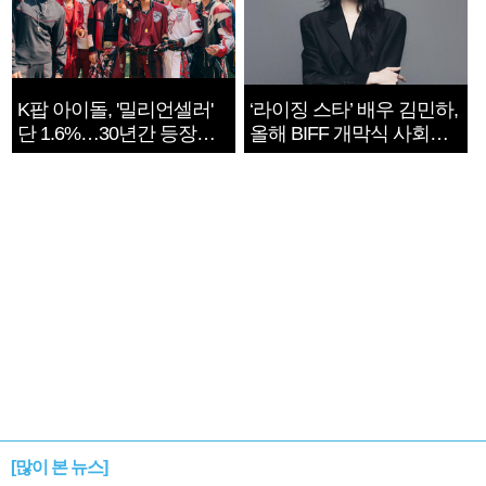
K팝 아이돌, '밀리언셀러'
‘라이징 스타’ 배우 김민하,
단 1.6%…30년간 등장
올해 BIFF 개막식 사회자
1182개팀 전수조사
확정
[많이 본 뉴스]