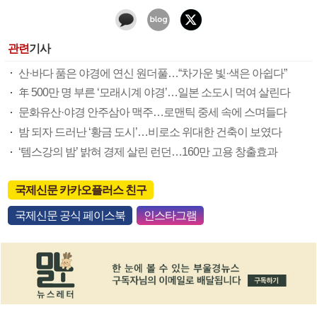
관련
기사
산·바다 품은 야경에 연신 원더풀…“차가운 빛·색은 아쉽다”
年 500만 명 부른 ‘모래시계 야경’…일본 소도시 먹여 살린다
문화유산·야경 안주삼아 맥주…로맨틱 중세 속에 스며들다
밤 되자 드러난 ‘황금 도시’…비로소 위대한 건축이 보였다
‘템스강의 밤’ 밝혀 경제 살린 런던…160만 고용 창출효과
국제신문 카카오플러스 친구
국제신문 공식 페이스북
인스타그램