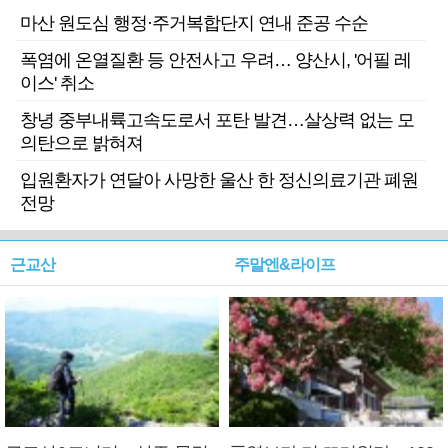
마산 원도심 행정·주거복합단지 연내 준공 수순
폭염에 온열질환 등 안전사고 우려… 양산시, '어필 레
이스' 취소
창녕 중부내륙고속도로서 포탄 발견…살상력 없는 모
의탄으로 밝혀져
입원환자가 연달아 사망한 울산 한 정신의료기관 폐원
전망
근교산
주말엔&라이프