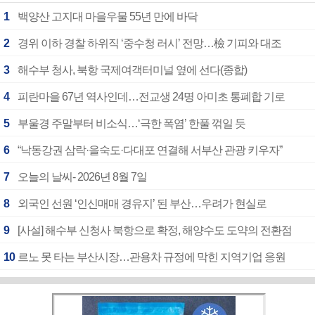
1
백양산 고지대 마을우물 55년 만에 바닥
2
경위 이하 경찰 하위직 ‘중수청 러시’ 전망…檢 기피와 대조
3
해수부 청사, 북항 국제여객터미널 옆에 선다(종합)
4
피란마을 67년 역사인데…전교생 24명 아미초 통폐합 기로
5
부울경 주말부터 비소식…‘극한 폭염’ 한풀 꺾일 듯
6
“낙동강권 삼락·을숙도·다대포 연결해 서부산 관광 키우자”
7
오늘의 날씨- 2026년 8월 7일
8
외국인 선원 ‘인신매매 경유지’ 된 부산…우려가 현실로
9
[사설] 해수부 신청사 북항으로 확정, 해양수도 도약의 전환점
10
르노 못 타는 부산시장…관용차 규정에 막힌 지역기업 응원