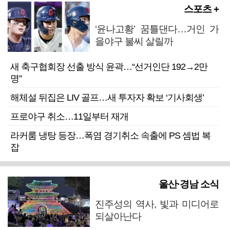
스포츠 +
‘윤나고황’ 꿈틀댄다…거인 가
을야구 불씨 살릴까
새 축구협회장 선출 방식 윤곽…“선거인단 192→2만
명”
해체설 뒤집은 LIV 골프…새 투자자 확보 ‘기사회생’
프로야구 취소…11일부터 재개
라커룸 냉탕 등장…폭염 경기취소 속출에 PS 셈법 복
잡
울산·경남 소식
진주성의 역사, 빛과 미디어로
되살아난다