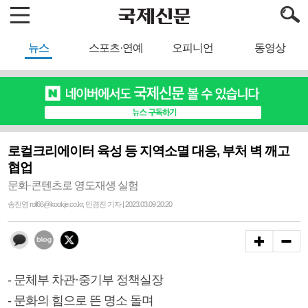
뉴스
스포츠·연예
오피니언
동영상
로컬크리에이터 육성 등 지역소멸 대응, 부처 벽 깨고
협업
문화·콘텐츠로 영도재생 실험
송진영 roll66@kookje.co.kr, 민경진 기자 | 2023.03.09 20:20
- 문체부 차관·중기부 정책실장
- 문화의 힘으로 뜬 명소 돌며