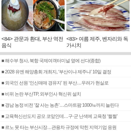
<84> 관문과 환대, 부산 역전
<83> 여름 제주, 벤자리와 독
음식
가시치
■ 해수부 청사, 북항 국제여객터미널 옆에 선다(종합)
■ 2028 유엔 해양총회 개최지, ‘부산이냐 제주냐’ 10일 결정
■ 외국인 선원 ‘인신매매 경유지’ 된 부산…우려가 현실로
■ 비위 논란 부산TP, 외부인사 혁신위 설치
■ 경남 농정 비전 ‘잘 사는 농촌’…스마트팜 1000㏊까지 늘린다
■ 교육혁신선도지 공모 코앞인데…구·군 난색에 교육청 ‘쩔쩔’
■ 르노 못 타는 부산시장…관용차 규정에 막힌 지역기업 응원