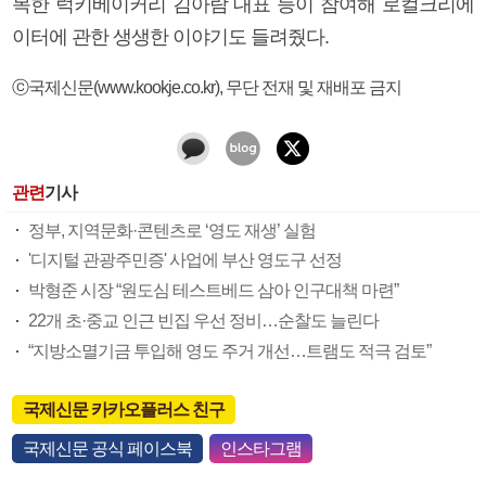
목한 럭키베이커리 김아람 대표 등이 참여해 로컬크리에
이터에 관한 생생한 이야기도 들려줬다.
ⓒ국제신문(www.kookje.co.kr), 무단 전재 및 재배포 금지
관련
기사
정부, 지역문화·콘텐츠로 ‘영도 재생’ 실험
'디지털 관광주민증' 사업에 부산 영도구 선정
박형준 시장 “원도심 테스트베드 삼아 인구대책 마련”
22개 초·중교 인근 빈집 우선 정비…순찰도 늘린다
“지방소멸기금 투입해 영도 주거 개선…트램도 적극 검토”
국제신문 카카오플러스 친구
국제신문 공식 페이스북
인스타그램