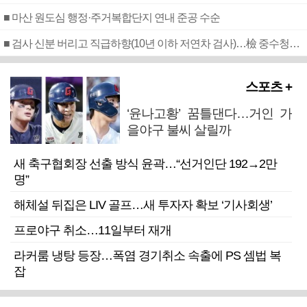
■ 마산 원도심 행정·주거복합단지 연내 준공 수순
■ 검사 신분 버리고 직급하향(10년 이하 저연차 검사)…檢 중수청행 기피
스포츠 +
‘윤나고황’ 꿈틀댄다…거인 가
을야구 불씨 살릴까
새 축구협회장 선출 방식 윤곽…“선거인단 192→2만
명”
해체설 뒤집은 LIV 골프…새 투자자 확보 ‘기사회생’
프로야구 취소…11일부터 재개
라커룸 냉탕 등장…폭염 경기취소 속출에 PS 셈법 복
잡