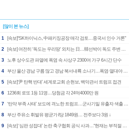
[많이 본 뉴스]
1
[속보]“SK하이닉스, 中패키징공장 매각 검토…중국서 인수 거론”
2
[속보] 여전히 ‘독도는 우리땅’ 외치는 日…韓선박이 독도 주변 해양조사 활동하자 반발
3
노후 상수도관 파열에 폭염 속 사상구 2300여 가구 6시간 단수
4
부산 울산 경남 구름 많고 경남 북서내륙 소나기…폭염·열대야 계속
5
[속보]‘尹 탄핵 반대’ 세계로교회 손현보, 백악관서 트럼프 접견
6
1236회 로또 1등 11명…당첨금 각 24억4000만 원
7
‘탄약 부족 사태’ 보도에 격노한 트럼프…군사기밀 유출자 색출 지시
8
부산 주유소 휘발유 평균가 ℓ당 1849원… 전주보다 3원 ↓
9
[속보] ‘심판 성접대’ 논란 축구협회 공식 사과…“현재는 부적절 행위 없어”