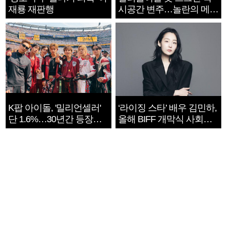
재룡 재판행
시공간 변주…놀란의 메시
지는 ‘전쟁 속죄’
K팝 아이돌, '밀리언셀러'
‘라이징 스타’ 배우 김민하,
단 1.6%…30년간 등장
올해 BIFF 개막식 사회자
1182개팀 전수조사
확정