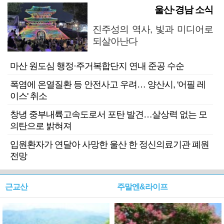
울산·경남 소식
진주성의 역사, 빛과 미디어로
되살아난다
마산 원도심 행정·주거복합단지 연내 준공 수순
폭염에 온열질환 등 안전사고 우려… 양산시, '어필 레
이스' 취소
창녕 중부내륙고속도로서 포탄 발견…살상력 없는 모
의탄으로 밝혀져
입원환자가 연달아 사망한 울산 한 정신의료기관 폐원
전망
근교산
주말엔&라이프