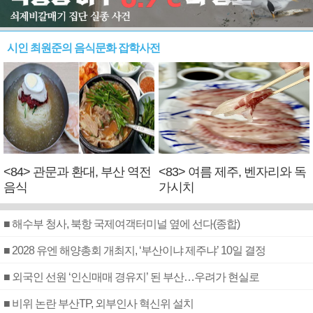
시인 최원준의 음식문화 잡학사전
<84> 관문과 환대, 부산 역전
<83> 여름 제주, 벤자리와 독
음식
가시치
■ 해수부 청사, 북항 국제여객터미널 옆에 선다(종합)
■ 2028 유엔 해양총회 개최지, ‘부산이냐 제주냐’ 10일 결정
■ 외국인 선원 ‘인신매매 경유지’ 된 부산…우려가 현실로
■ 비위 논란 부산TP, 외부인사 혁신위 설치