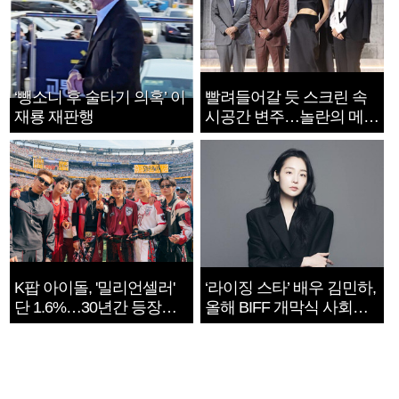
‘뺑소니 후 술타기 의혹’ 이
빨려들어갈 듯 스크린 속
재룡 재판행
시공간 변주…놀란의 메시
지는 ‘전쟁 속죄’
K팝 아이돌, '밀리언셀러'
‘라이징 스타’ 배우 김민하,
단 1.6%…30년간 등장
올해 BIFF 개막식 사회자
1182개팀 전수조사
확정