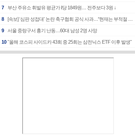
7
부산 주유소 휘발유 평균가 ℓ당 1849원… 전주보다 3원 ↓
8
[속보] ‘심판 성접대’ 논란 축구협회 공식 사과…“현재는 부적절 행위 없어”
9
서울 중랑구서 흉기 난동…60대 남성 2명 사망
10
"올해 코스피 사이드카 43회 중 25회는 삼전닉스 ETF 이후 발생"