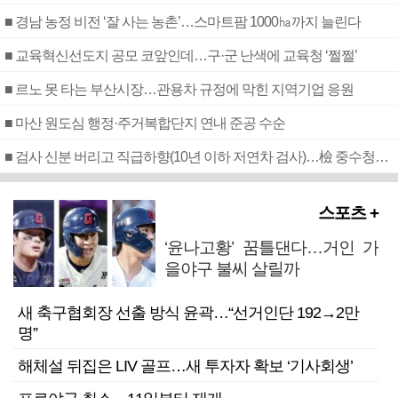
■ 경남 농정 비전 ‘잘 사는 농촌’…스마트팜 1000㏊까지 늘린다
■ 교육혁신선도지 공모 코앞인데…구·군 난색에 교육청 ‘쩔쩔’
■ 르노 못 타는 부산시장…관용차 규정에 막힌 지역기업 응원
■ 마산 원도심 행정·주거복합단지 연내 준공 수순
■ 검사 신분 버리고 직급하향(10년 이하 저연차 검사)…檢 중수청행 기피
스포츠 +
‘윤나고황’ 꿈틀댄다…거인 가
을야구 불씨 살릴까
새 축구협회장 선출 방식 윤곽…“선거인단 192→2만
명”
해체설 뒤집은 LIV 골프…새 투자자 확보 ‘기사회생’