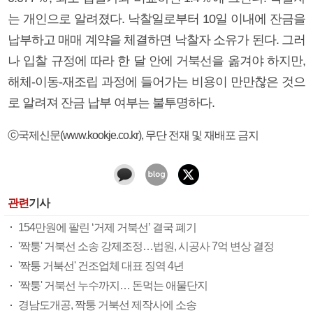
는 개인으로 알려졌다. 낙찰일로부터 10일 이내에 잔금을
납부하고 매매 계약을 체결하면 낙찰자 소유가 된다. 그러
나 입찰 규정에 따라 한 달 안에 거북선을 옮겨야 하지만,
해체-이동-재조립 과정에 들어가는 비용이 만만찮은 것으
로 알려져 잔금 납부 여부는 불투명하다.
ⓒ국제신문(www.kookje.co.kr), 무단 전재 및 재배포 금지
관련
기사
154만원에 팔린 ‘거제 거북선’ 결국 폐기
'짝퉁' 거북선 소송 강제조정…법원, 시공사 7억 변상 결정
'짝퉁 거북선' 건조업체 대표 징역 4년
'짝퉁' 거북선 누수까지… 돈먹는 애물단지
경남도개공, 짝퉁 거북선 제작사에 소송