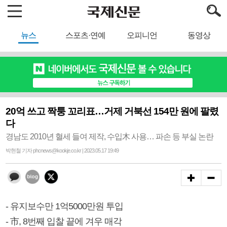
뉴스
스포츠·연예
오피니언
동영상
20억 쓰고 짝퉁 꼬리표…거제 거북선 154만 원에 팔렸
다
경남도 2010년 혈세 들여 제작, 수입木 사용… 파손 등 부실 논란
박현철 기자 phcnews@kookje.co.kr | 2023.05.17 19:49
- 유지보수만 1억5000만원 투입
- 市, 8번째 입찰 끝에 겨우 매각