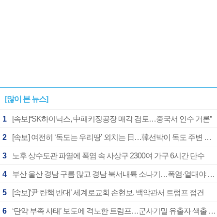
[많이 본 뉴스]
1
[속보]“SK하이닉스, 中패키징공장 매각 검토…중국서 인수 거론”
2
[속보] 여전히 ‘독도는 우리땅’ 외치는 日…韓선박이 독도 주변 해양조사 활동하자 반발
3
노후 상수도관 파열에 폭염 속 사상구 2300여 가구 6시간 단수
4
부산 울산 경남 구름 많고 경남 북서내륙 소나기…폭염·열대야 계속
5
[속보]‘尹 탄핵 반대’ 세계로교회 손현보, 백악관서 트럼프 접견
6
‘탄약 부족 사태’ 보도에 격노한 트럼프…군사기밀 유출자 색출 지시