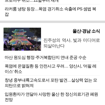
프로야구 취소…11일부터 재개
라커룸 냉탕 등장…폭염 경기취소 속출에 PS 셈법 복
잡
울산·경남 소식
진주성의 역사, 빛과 미디어로
되살아난다
마산 원도심 행정·주거복합단지 연내 준공 수순
폭염에 온열질환 등 안전사고 우려… 양산시, '어필 레
이스' 취소
창녕 중부내륙고속도로서 포탄 발견…살상력 없는 모
의탄으로 밝혀져
입원환자가 연달아 사망한 울산 한 정신의료기관 폐원
전망