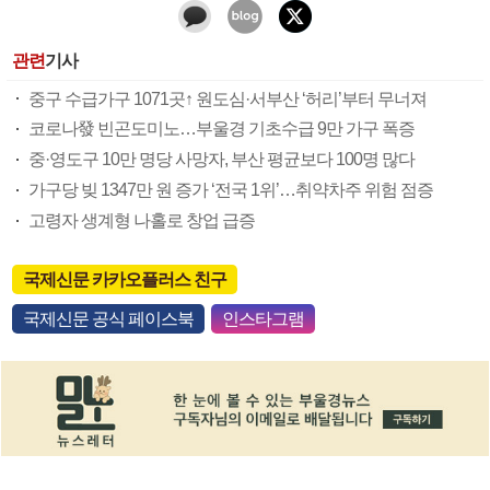
관련
기사
중구 수급가구 1071곳↑ 원도심·서부산 ‘허리’부터 무너져
코로나發 빈곤도미노…부울경 기초수급 9만 가구 폭증
중·영도구 10만 명당 사망자, 부산 평균보다 100명 많다
가구당 빚 1347만 원 증가 ‘전국 1위’…취약차주 위험 점증
고령자 생계형 나홀로 창업 급증
국제신문 카카오플러스 친구
국제신문 공식 페이스북
인스타그램