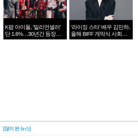
K팝 아이돌, '밀리언셀러'
‘라이징 스타’ 배우 김민하,
단 1.6%…30년간 등장
올해 BIFF 개막식 사회자
1182개팀 전수조사
확정
[많이 본 뉴스]