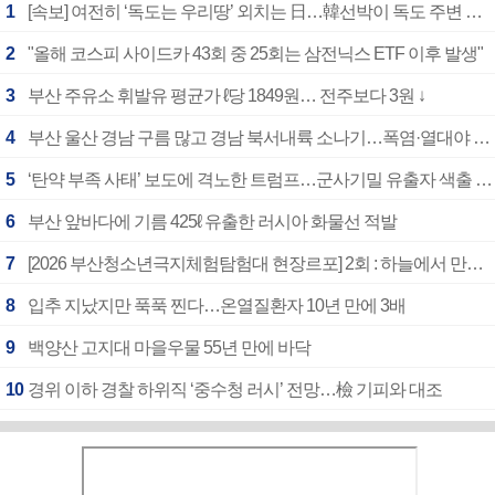
1
[속보] 여전히 ‘독도는 우리땅’ 외치는 日…韓선박이 독도 주변 해양조사 활동하자 반발
2
"올해 코스피 사이드카 43회 중 25회는 삼전닉스 ETF 이후 발생"
3
부산 주유소 휘발유 평균가 ℓ당 1849원… 전주보다 3원 ↓
4
부산 울산 경남 구름 많고 경남 북서내륙 소나기…폭염·열대야 계속
5
‘탄약 부족 사태’ 보도에 격노한 트럼프…군사기밀 유출자 색출 지시
6
부산 앞바다에 기름 425ℓ 유출한 러시아 화물선 적발
7
[2026 부산청소년극지체험탐험대 현장르포] 2회 : 하늘에서 만난 얼음의 나라
8
입추 지났지만 푹푹 찐다…온열질환자 10년 만에 3배
9
백양산 고지대 마을우물 55년 만에 바닥
10
경위 이하 경찰 하위직 ‘중수청 러시’ 전망…檢 기피와 대조