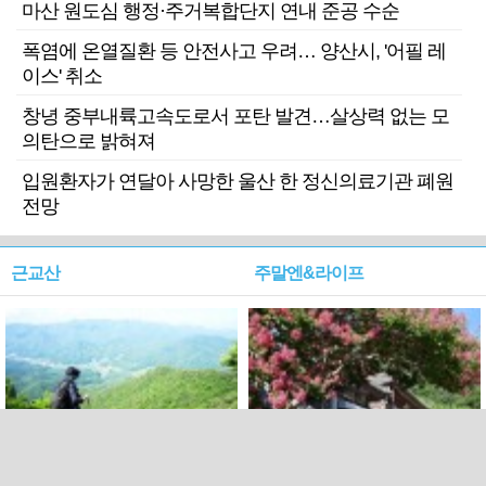
마산 원도심 행정·주거복합단지 연내 준공 수순
폭염에 온열질환 등 안전사고 우려… 양산시, '어필 레
이스' 취소
창녕 중부내륙고속도로서 포탄 발견…살상력 없는 모
의탄으로 밝혀져
입원환자가 연달아 사망한 울산 한 정신의료기관 폐원
전망
근교산
주말엔&라이프
근교산&그너머…상주·문경
폭염보다 더 뜨거워라…100