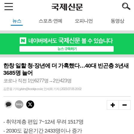
뉴스
스포츠·연예
오피니언
동영상
한창 일할 청·장년에 더 가혹했다…40대 빈곤층 3년새
3685명 늘어
코로나 직전 1만6277명→2만423명
김준용 기자 jykim@kookje.co.kr, 안세희 기자 | 2023.07.05 20:02
- 취약계층 편입 7~12세 무려 1517명
- 2030도 같은기간 2433명이나 증가