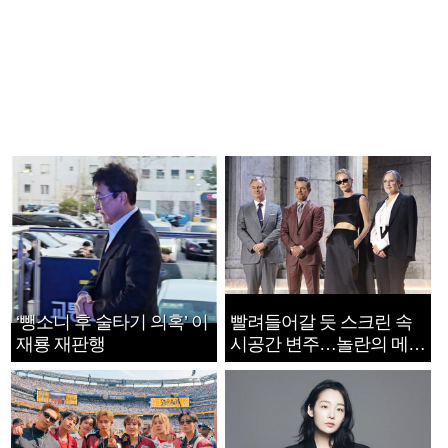
‘뺑소니 후 술타기 의혹’ 이
빨려들어갈 듯 스크린 속
재룡 재판행
시공간 변주…놀란의 메시
지는 ‘전쟁 속죄’