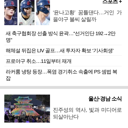
스포츠 +
‘윤나고황’ 꿈틀댄다…거인 가
을야구 불씨 살릴까
새 축구협회장 선출 방식 윤곽…“선거인단 192→2만
명”
해체설 뒤집은 LIV 골프…새 투자자 확보 ‘기사회생’
프로야구 취소…11일부터 재개
라커룸 냉탕 등장…폭염 경기취소 속출에 PS 셈법 복
잡
울산·경남 소식
진주성의 역사, 빛과 미디어로
되살아난다