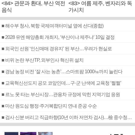
<84> 관문과 환대, 부산 역전
<83> 여름 제주, 벤자리와 독
음식
가시치
■ 해수부 청사, 북항 국제여객터미널 옆에 선다(종합)
■ 2028 유엔 해양총회 개최지, ‘부산이냐 제주냐’ 10일 결정
■ 외국인 선원 ‘인신매매 경유지’ 된 부산…우려가 현실로
■ 비위 논란 부산TP, 외부인사 혁신위 설치
■ 경남 농정 비전 ‘잘 사는 농촌’…스마트팜 1000㏊까지 늘린다
■ 교육혁신선도지 공모 코앞인데…구·군 난색에 교육청 ‘쩔쩔’
■ 르노 못 타는 부산시장…관용차 규정에 막힌 지역기업 응원
■ 마산 원도심 행정·주거복합단지 연내 준공 수순
■ 검사 신분 버리고 직급하향(10년 이하 저연차 검사)…檢 중수청행 기피