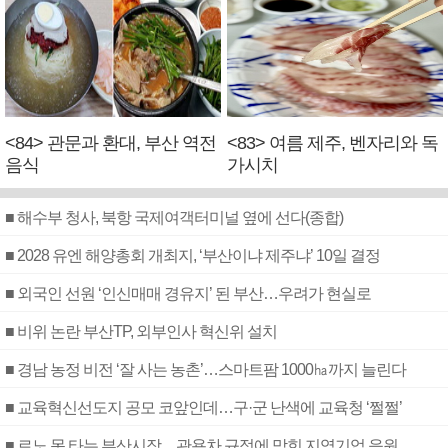
<84> 관문과 환대, 부산 역전
<83> 여름 제주, 벤자리와 독
음식
가시치
■ 해수부 청사, 북항 국제여객터미널 옆에 선다(종합)
■ 2028 유엔 해양총회 개최지, ‘부산이냐 제주냐’ 10일 결정
■ 외국인 선원 ‘인신매매 경유지’ 된 부산…우려가 현실로
■ 비위 논란 부산TP, 외부인사 혁신위 설치
■ 경남 농정 비전 ‘잘 사는 농촌’…스마트팜 1000㏊까지 늘린다
■ 교육혁신선도지 공모 코앞인데…구·군 난색에 교육청 ‘쩔쩔’
■ 르노 못 타는 부산시장…관용차 규정에 막힌 지역기업 응원