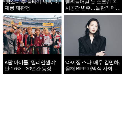
‘뺑소니 후 술타기 의혹’ 이
빨려들어갈 듯 스크린 속
재룡 재판행
시공간 변주…놀란의 메시
지는 ‘전쟁 속죄’
K팝 아이돌, '밀리언셀러'
‘라이징 스타’ 배우 김민하,
단 1.6%…30년간 등장
올해 BIFF 개막식 사회자
1182개팀 전수조사
확정