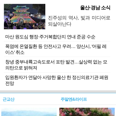
울산·경남 소식
진주성의 역사, 빛과 미디어로
되살아난다
마산 원도심 행정·주거복합단지 연내 준공 수순
폭염에 온열질환 등 안전사고 우려… 양산시, '어필 레
이스' 취소
창녕 중부내륙고속도로서 포탄 발견…살상력 없는 모
의탄으로 밝혀져
입원환자가 연달아 사망한 울산 한 정신의료기관 폐원
전망
근교산
주말엔&라이프