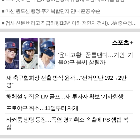
■ 마산 원도심 행정·주거복합단지 연내 준공 수순
■ 검사 신분 버리고 직급하향(10년 이하 저연차 검사)…檢 중수청행 기피
스포츠 +
‘윤나고황’ 꿈틀댄다…거인 가
을야구 불씨 살릴까
새 축구협회장 선출 방식 윤곽…“선거인단 192→2만
명”
해체설 뒤집은 LIV 골프…새 투자자 확보 ‘기사회생’
프로야구 취소…11일부터 재개
라커룸 냉탕 등장…폭염 경기취소 속출에 PS 셈법 복
잡