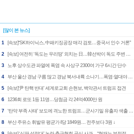
[많이 본 뉴스]
1
[속보]“SK하이닉스, 中패키징공장 매각 검토…중국서 인수 거론”
2
[속보] 여전히 ‘독도는 우리땅’ 외치는 日…韓선박이 독도 주변 해양조사 활동하자 반발
3
노후 상수도관 파열에 폭염 속 사상구 2300여 가구 6시간 단수
4
부산 울산 경남 구름 많고 경남 북서내륙 소나기…폭염·열대야 계속
5
[속보]‘尹 탄핵 반대’ 세계로교회 손현보, 백악관서 트럼프 접견
6
1236회 로또 1등 11명…당첨금 각 24억4000만 원
7
‘탄약 부족 사태’ 보도에 격노한 트럼프…군사기밀 유출자 색출 지시
8
부산 주유소 휘발유 평균가 ℓ당 1849원… 전주보다 3원 ↓
9
[속보] ‘심판 성접대’ 논란 축구협회 공식 사과…“현재는 부적절 행위 없어”