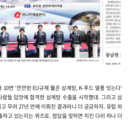
자 10면 ‘깐깐한 EU규제 뚫은 삼계탕, K-푸드 열풍 잇는다’
사람들 입맛에 합격한 삼계탕 수출을 시작했대. 그리고 삼
고 무려 27년 만에 이뤄진 결과라니 더 궁금하지. 유럽 외
출하고 있는지는 퀴즈로. 정답을 맞히면 치킨 다리 하나 더