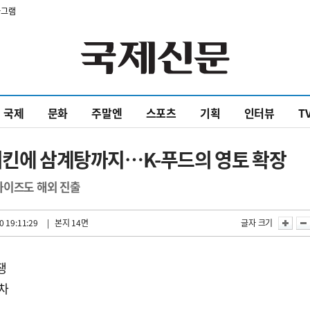
타그램
국제
문화
주말엔
스포츠
기획
인터뷰
T
치킨에 삼계탕까지…K-푸드의 영토 확장
차이즈도 해외 진출
0 19:11:29
| 본지 14면
글자 크기
쟁
박차