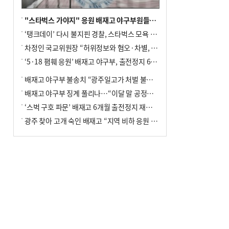
"스타벅스 가야지" 응원 배재고 야구부원들, 학교서 징계 처분
‘탱크데이’ 다시 불지핀 경찰, 스타벅스 모욕 혐의 압수수색
차정인 국교위원장 “허위정보와 혐오·차별, 학교 교실까지 유입"
‘5·18 폄훼 응원’ 배재고 야구부, 출전정지 6개월→1개월 감경
배재고 야구부 불송치 “광주일고가 처벌 불원 의사 표해”
배재고 야구부 징계 풀리나…“이달 말 공정위서 재심의”
‘스벅 구호 파문’ 배재고 6개월 출전정지 재심 신청키로
광주 찾아 고개 숙인 배재고 “지역 비하 응원 잘못”(종합)