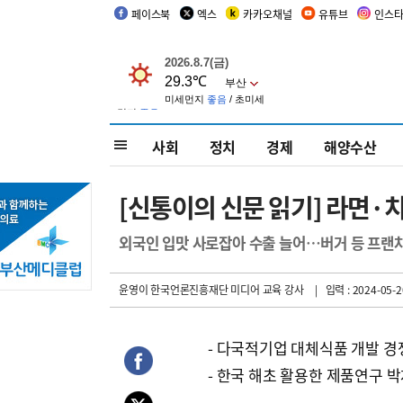
페이스북
엑스
카카오채널
유튜브
인스
사회
정치
경제
해양수산
[신통이의 신문 읽기] 라면·
외국인 입맛 사로잡아 수출 늘어…버거 등 프랜
윤영이 한국언론진흥재단 미디어 교육 강사
| 입력 : 2024-05-2
- 다국적기업 대체식품 개발 경
- 한국 해초 활용한 제품연구 