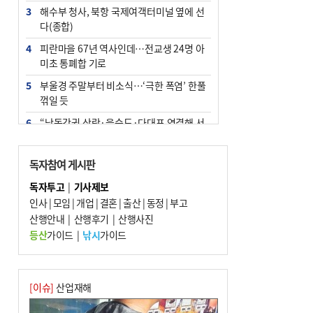
3
해수부 청사, 북항 국제여객터미널 옆에 선
다(종합)
4
피란마을 67년 역사인데…전교생 24명 아
미초 통폐합 기로
5
부울경 주말부터 비소식…‘극한 폭염’ 한풀
꺾일 듯
6
“낙동강권 삼락·을숙도·다대포 연결해 서
부산 관광 키우자”
7
오늘의 날씨- 2026년 8월 7일
독자참여 게시판
8
외국인 선원 ‘인신매매 경유지’ 된 부산…
독자투고
|
기사제보
우려가 현실로
인사
|
모임
|
개업
|
결혼
|
출산
|
동정
|
부고
9
산행안내
[사설] 해수부 신청사 북항으로 확정, 해양
|
산행후기
|
산행사진
수도 도약의 전환점
등산
가이드
|
낚시
가이드
10
르노 못 타는 부산시장…관용차 규정에 막
힌 지역기업 응원
[이슈]
산업재해