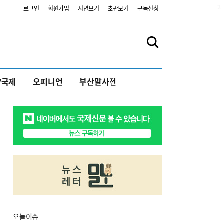
2
로그인
회원가입
지면보기
초판보기
구독신청
V국제
오피니언
부산말사전
오늘
이슈