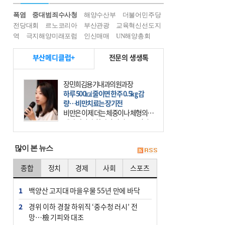
폭염
중대범죄수사청
해양수산부
더불어민주당
전당대회
르노코리아
부산관광
교육혁신선도지
역
극지해양미래포럼
인신매매
UN해양총회
부산메디클럽+
전문의 생생톡
장민희김용기내과의원과장
하루 500㎉ 줄이면 한주 0.5㎏ 감
량…비만치료는 장기전
비만은 이제 더는 체중이나 체형의 문
제가 아니다. 하나의 질병으로 인지
하고 치료와 관리를 해야 한다. 세계
보건기구(WHO)는 이미 1994년 비만
많이 본 뉴스
을 인류의 중요한
종합
정치
경제
사회
스포츠
1
백양산 고지대 마을우물 55년 만에 바닥
2
경위 이하 경찰 하위직 ‘중수청 러시’ 전
망…檢 기피와 대조