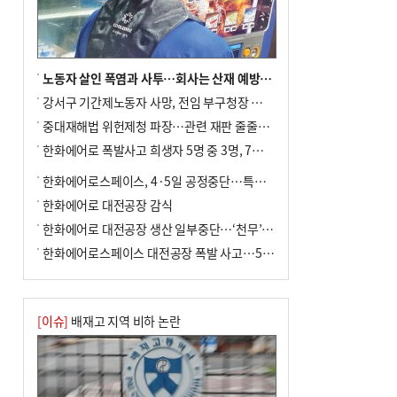
노동자 살인 폭염과 사투…회사는 산재 예방·전기료 절감 전력
강서구 기간제노동자 사망, 전임 부구청장 檢 송치
중대재해법 위헌제청 파장…관련 재판 줄줄이 브레이크
한화에어로 폭발사고 희생자 5명 중 3명, 7일 영면
한화에어로스페이스, 4·5일 공정중단…특별 안전점검
한화에어로 대전공장 감식
한화에어로 대전공장 생산 일부중단…‘천무’ 수출 비상
한화에어로스페이스 대전공장 폭발 사고…5명 사망·2명 부상(종합)
[이슈]
배재고 지역 비하 논란