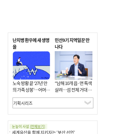
난치병 환우에 새 생명
민선9기 지역일꾼 만
을
나다
노숙 방황 끝 ‘27년 만
“남해 10개 읍·면 특색
의 가족 상봉’…어머니
살려…섬 전체 거대 정
와 행복 꿈꿔
원으로 조성”
눈높이 사설
[전체보기]
세계유산을 함께 지키자는 ‘부산 선언’