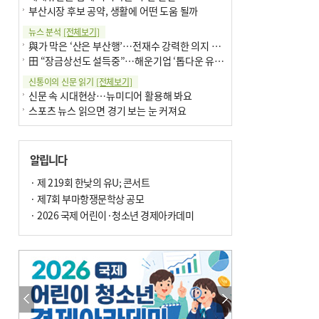
부산시장 후보 공약, 생활에 어떤 도움 될까
뉴스 분석
[전체보기]
與가 막은 ‘산은 부산행’…전재수 강력한 의지 표명 없인 공염불
田 “장금상선도 설득중”…해운기업 ‘톱다운 유치전’ 가속
신통이의 신문 읽기
[전체보기]
신문 속 시대현상…뉴미디어 활용해 봐요
스포츠 뉴스 읽으면 경기 보는 눈 커져요
어떻게 생각하십니까
[전체보기]
구·군 승진 축하화분 관행 없애자니 소상공인 울상
알립니다
3년째 병상에 있는 구의원…의정활동 못해도 월급 그대로
팩트체크
· 제 219회 한낮의 유U; 콘서트
[전체보기]
금정산 반려견 데리고 갈 수 있나…알아보니 ‘국립공원은 출입 불가’
· 제7회 부마항쟁문학상 공모
서울 도림천도 공업용수 활용한다는 사례, 정수 없이 한강물 공급…수질만 공업용수
· 2026 국제 어린이·청소년 경제아카데미
포토에세이
[전체보기]
연꽃 위 개개비
의령 한우산 털중나리
한 손 뉴스
[전체보기]
시민이 개발한 폭염 대응 앱 ‘그늘로’ 길안내 지도 등 인기
골목 맛집 발굴 고메 셀렉션…부산시, 페스티벌 시월 연계