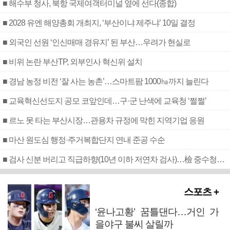
■ 해수부 청사, 북항 국제여객터미널 옆에 선다(종합)
■ 2028 유엔 해양총회 개최지, ‘부산이냐 제주냐’ 10일 결정
■ 외국인 선원 ‘인신매매 경유지’ 된 부산…우려가 현실로
■ 비위 논란 부산TP, 외부인사 혁신위 설치
■ 경남 농정 비전 ‘잘 사는 농촌’…스마트팜 1000㏊까지 늘린다
■ 교육혁신선도지 공모 코앞인데…구·군 난색에 교육청 ‘쩔쩔’
■ 르노 못 타는 부산시장…관용차 규정에 막힌 지역기업 응원
■ 마산 원도심 행정·주거복합단지 연내 준공 수순
■ 검사 신분 버리고 직급하향(10년 이하 저연차 검사)…檢 중수청행 기피
스포츠 +
‘윤나고황’ 꿈틀댄다…거인 가
을야구 불씨 살릴까