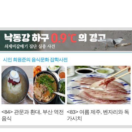
시인 최원준의 음식문화 잡학사전
<84> 관문과 환대, 부산 역전
<83> 여름 제주, 벤자리와 독
음식
가시치