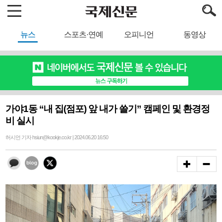
뉴스
스포츠·연예
오피니언
동영상
가야1동 “내 집(점포) 앞 내가 쓸기” 캠페인 및 환경정
비 실시
허시언 기자 hsiun@kookje.co.kr | 2024.06.20 16:50