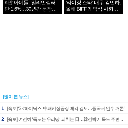
K팝 아이돌, '밀리언셀러'
‘라이징 스타’ 배우 김민하,
단 1.6%…30년간 등장
올해 BIFF 개막식 사회자
1182개팀 전수조사
확정
[많이 본 뉴스]
1
[속보]“SK하이닉스, 中패키징공장 매각 검토…중국서 인수 거론”
2
[속보] 여전히 ‘독도는 우리땅’ 외치는 日…韓선박이 독도 주변 해양조사 활동하자 반발