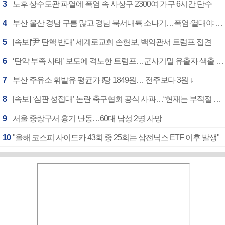
3
노후 상수도관 파열에 폭염 속 사상구 2300여 가구 6시간 단수
4
부산 울산 경남 구름 많고 경남 북서내륙 소나기…폭염·열대야 계속
5
[속보]‘尹 탄핵 반대’ 세계로교회 손현보, 백악관서 트럼프 접견
6
‘탄약 부족 사태’ 보도에 격노한 트럼프…군사기밀 유출자 색출 지시
7
부산 주유소 휘발유 평균가 ℓ당 1849원… 전주보다 3원 ↓
8
[속보] ‘심판 성접대’ 논란 축구협회 공식 사과…“현재는 부적절 행위 없어”
9
서울 중랑구서 흉기 난동…60대 남성 2명 사망
10
"올해 코스피 사이드카 43회 중 25회는 삼전닉스 ETF 이후 발생"