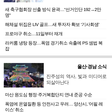
새 축구협회장 선출 방식 윤곽…“선거인단 192→2만
명”
해체설 뒤집은 LIV 골프…새 투자자 확보 ‘기사회생’
프로야구 취소…11일부터 재개
라커룸 냉탕 등장…폭염 경기취소 속출에 PS 셈법 복
잡
울산·경남 소식
진주성의 역사, 빛과 미디어로
되살아난다
마산 원도심 행정·주거복합단지 연내 준공 수순
폭염에 온열질환 등 안전사고 우려… 양산시, '어필 레
이스' 취소