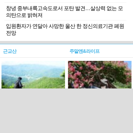
창녕 중부내륙고속도로서 포탄 발견…살상력 없는 모
의탄으로 밝혀져
입원환자가 연달아 사망한 울산 한 정신의료기관 폐원
전망
근교산
주말엔&라이프
근교산&그너머…상주·문경
폭염보다 더 뜨거워라…100
청화산~시루봉
일을 붉게 불태울 ‘선비정신’
피었네