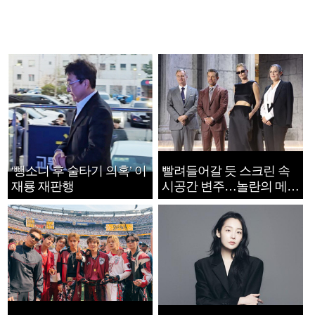
‘뺑소니 후 술타기 의혹’ 이
빨려들어갈 듯 스크린 속
재룡 재판행
시공간 변주…놀란의 메시
지는 ‘전쟁 속죄’