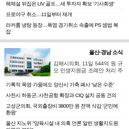
해체설 뒤집은 LIV 골프…새 투자자 확보 ‘기사회생’
프로야구 취소…11일부터 재개
라커룸 냉탕 등장…폭염 경기취소 속출에 PS 셈법 복
잡
울산·경남 소식
김해시의회, 11일 544억 원 규
모 민생지원금 조례안 처리 주
목
기록적 폭염·가뭄에도 양산시 가축 폐사 ‘낮은 수준’
사천시 하동군, 사천공항 확장과 CIQ 설치 공동 건의
고성군의회, 국외출장비 3800만 원 전액 삭감 '군민에
환원'
울산 지노위 "양육시설 내 의혹 언론 알린 생활지도원