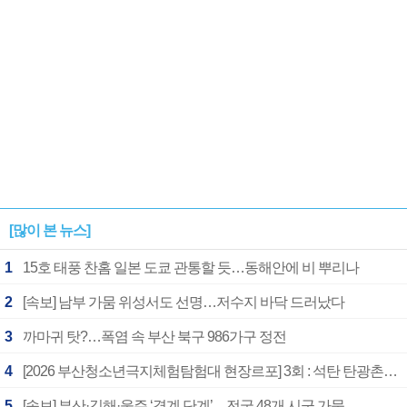
[많이 본 뉴스]
1
15호 태풍 찬홈 일본 도쿄 관통할 듯…동해안에 비 뿌리나
2
[속보] 남부 가뭄 위성서도 선명…저수지 바닥 드러났다
3
까마귀 탓?…폭염 속 부산 북구 986가구 정전
4
[2026 부산청소년극지체험탐험대 현장르포] 3회 : 석탄 탄광촌에서 북극 연구의 중심지로
5
[속보] 부산·김해·울주 ‘경계 단계’…전국 48개 시군 가뭄