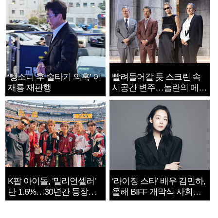
‘뺑소니 후 술타기 의혹’ 이
빨려들어갈 듯 스크린 속
재룡 재판행
시공간 변주…놀란의 메시
지는 ‘전쟁 속죄’
K팝 아이돌, '밀리언셀러'
‘라이징 스타’ 배우 김민하,
단 1.6%…30년간 등장
올해 BIFF 개막식 사회자
1182개팀 전수조사
확정