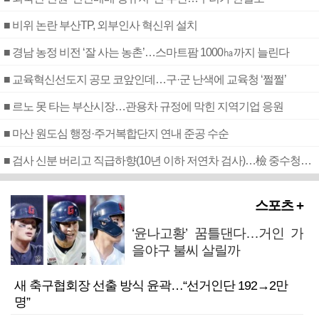
■ 비위 논란 부산TP, 외부인사 혁신위 설치
■ 경남 농정 비전 ‘잘 사는 농촌’…스마트팜 1000㏊까지 늘린다
■ 교육혁신선도지 공모 코앞인데…구·군 난색에 교육청 ‘쩔쩔’
■ 르노 못 타는 부산시장…관용차 규정에 막힌 지역기업 응원
■ 마산 원도심 행정·주거복합단지 연내 준공 수순
■ 검사 신분 버리고 직급하향(10년 이하 저연차 검사)…檢 중수청행 기피
스포츠 +
‘윤나고황’ 꿈틀댄다…거인 가
을야구 불씨 살릴까
새 축구협회장 선출 방식 윤곽…“선거인단 192→2만
명”