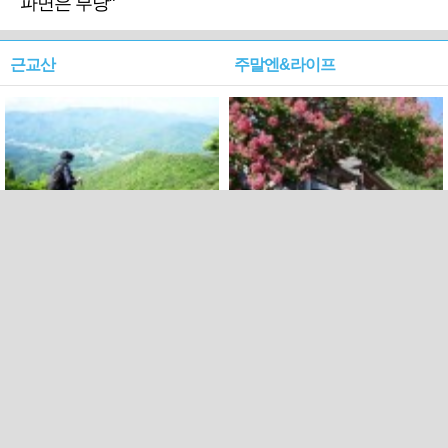
파면은 부당"
근교산
주말엔&라이프
근교산&그너머…상주·문경
폭염보다 더 뜨거워라…100
청화산~시루봉
일을 붉게 불태울 ‘선비정신’
피었네
PC버전
엑스
페이스북
Copyright ⓒ 2015 All rights reserved by 국제신문