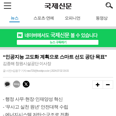
뉴스
스포츠·연예
오피니언
동영상
“인공지능 고도화 계획으로 스마트 선도 공단 목표”
김종해 창원시설공단 이사장
글·사진=김용구 기자 raw720@kookje.co.kr | 2024.07.02 19:15
- 행정 사무·현장·인재양성 혁신
- ‘무사고 실천 원년’ 안전대책 수립
- 에너지시스템 저탄소구조로 전환