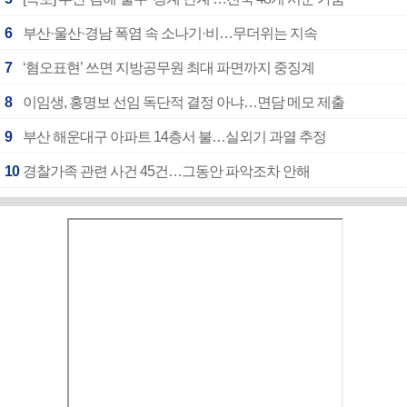
6
부산·울산·경남 폭염 속 소나기·비…무더위는 지속
7
‘혐오표현’ 쓰면 지방공무원 최대 파면까지 중징계
8
이임생, 홍명보 선임 독단적 결정 아냐…면담 메모 제출
9
부산 해운대구 아파트 14층서 불…실외기 과열 추정
10
경찰가족 관련 사건 45건…그동안 파악조차 안해