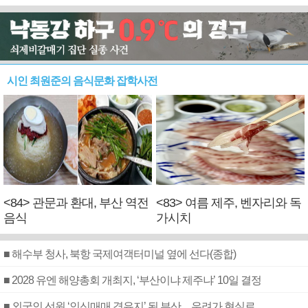
시인 최원준의 음식문화 잡학사전
<84> 관문과 환대, 부산 역전
<83> 여름 제주, 벤자리와 독
음식
가시치
■ 해수부 청사, 북항 국제여객터미널 옆에 선다(종합)
■ 2028 유엔 해양총회 개최지, ‘부산이냐 제주냐’ 10일 결정
■ 외국인 선원 ‘인신매매 경유지’ 된 부산…우려가 현실로