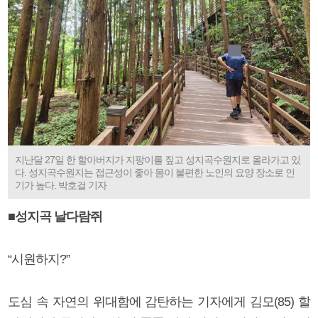
지난달 27일 한 할아버지가 지팡이를 짚고 성지곡수원지로 올라가고 있
다. 성지곡수원지는 접근성이 좋아 몸이 불편한 노인의 요양 장소로 인
기가 높다. 박호걸 기자
■성지곡 날다람쥐
“시원하지?”
도심 속 자연의 위대함에 감탄하는 기자에게 김모(85) 할