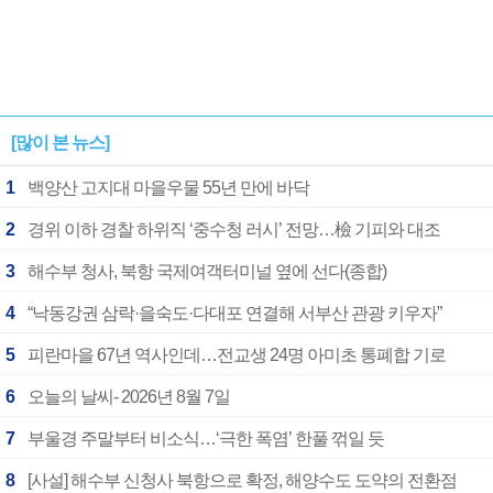
[많이 본 뉴스]
1
백양산 고지대 마을우물 55년 만에 바닥
2
경위 이하 경찰 하위직 ‘중수청 러시’ 전망…檢 기피와 대조
3
해수부 청사, 북항 국제여객터미널 옆에 선다(종합)
4
“낙동강권 삼락·을숙도·다대포 연결해 서부산 관광 키우자”
5
피란마을 67년 역사인데…전교생 24명 아미초 통폐합 기로
6
오늘의 날씨- 2026년 8월 7일
7
부울경 주말부터 비소식…‘극한 폭염’ 한풀 꺾일 듯
8
[사설] 해수부 신청사 북항으로 확정, 해양수도 도약의 전환점