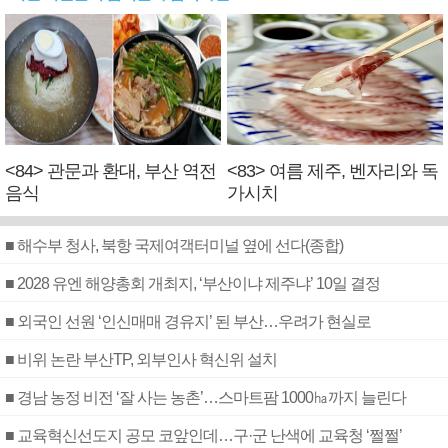
<84> 관문과 환대, 부산 역전
<83> 여름 제주, 벤자리와 독
음식
가시치
■ 해수부 청사, 북항 국제여객터미널 옆에 선다(종합)
■ 2028 유엔 해양총회 개최지, ‘부산이냐 제주냐’ 10일 결정
■ 외국인 선원 ‘인신매매 경유지’ 된 부산…우려가 현실로
■ 비위 논란 부산TP, 외부인사 혁신위 설치
■ 경남 농정 비전 ‘잘 사는 농촌’…스마트팜 1000㏊까지 늘린다
■ 교육혁신선도지 공모 코앞인데…구·군 난색에 교육청 ‘쩔쩔’