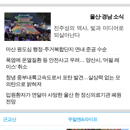
울산·경남 소식
진주성의 역사, 빛과 미디어로
되살아난다
마산 원도심 행정·주거복합단지 연내 준공 수순
폭염에 온열질환 등 안전사고 우려… 양산시, '어필 레
이스' 취소
창녕 중부내륙고속도로서 포탄 발견…살상력 없는 모
의탄으로 밝혀져
입원환자가 연달아 사망한 울산 한 정신의료기관 폐원
전망
근교산
주말엔&라이프