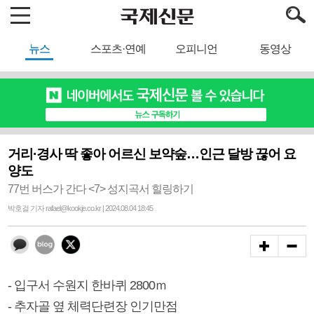
뉴스
스포츠·연예
오피니언
동영상
거리·경사 딱 좋아 어르신 보약숲…인근 달방 끊어 요
양도
77번 버스가 간다 <7> 성지곡서 힐링하기
박호걸 기자 rafael@kookje.co.kr | 2024.08.04 18:45
- 입구서 수원지 한바퀴 2800ｍ
- 추자골 옆 체력단련장 인기만점