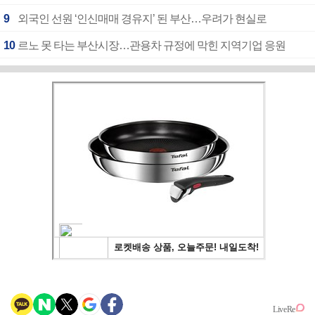
9
외국인 선원 ‘인신매매 경유지’ 된 부산…우려가 현실로
10
르노 못 타는 부산시장…관용차 규정에 막힌 지역기업 응원