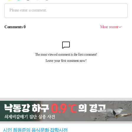
시인 최원준의 음식문화 잡학사전