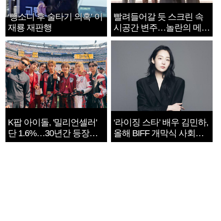
‘뺑소니 후 술타기 의혹’ 이
빨려들어갈 듯 스크린 속
재룡 재판행
시공간 변주…놀란의 메시
지는 ‘전쟁 속죄’
K팝 아이돌, '밀리언셀러'
‘라이징 스타’ 배우 김민하,
단 1.6%…30년간 등장
올해 BIFF 개막식 사회자
1182개팀 전수조사
확정