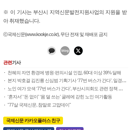
※ 이 기사는 부산시 지역신문발전지원사업의 지원을 받
아 취재했습니다.
ⓒ국제신문(www.kookje.co.kr), 무단 전재 및 재배포 금지
관련
기사
천혜의 자연 환경에 병원·편의시설 인접, 60대 이상 39% 달해
본지 박호걸 김진룡 신심범 기획기사 ‘77번 버스가 간다’, 일경언론상 장려상 수상
노인 여가 모색 ‘77번 버스가 간다’, 부산시의회도 관련 정책 머리 맞대
‘혼자서’ ‘돈 없이’ ‘몸 덜 쓰는’ 굴레에 갇힌 노인 여가활동
"77살 국제신문, 참말로 고맙데이"
국제신문 카카오플러스 친구