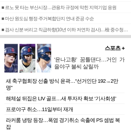
■ 르노 못 타는 부산시장…관용차 규정에 막힌 지역기업 응원
■ 마산 원도심 행정·주거복합단지 연내 준공 수순
■ 검사 신분 버리고 직급하향(10년 이하 저연차 검사)…檢 중수청행 기피
스포츠 +
‘윤나고황’ 꿈틀댄다…거인 가
을야구 불씨 살릴까
새 축구협회장 선출 방식 윤곽…“선거인단 192→2만
명”
해체설 뒤집은 LIV 골프…새 투자자 확보 ‘기사회생’
프로야구 취소…11일부터 재개
라커룸 냉탕 등장…폭염 경기취소 속출에 PS 셈법 복
잡