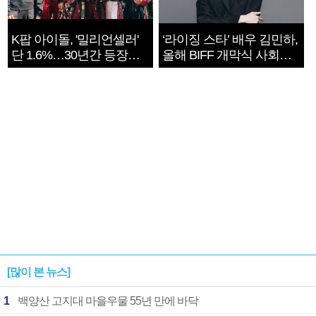
K팝 아이돌, '밀리언셀러'
‘라이징 스타’ 배우 김민하,
단 1.6%…30년간 등장
올해 BIFF 개막식 사회자
1182개팀 전수조사
확정
[많이 본 뉴스]
1
백양산 고지대 마을우물 55년 만에 바닥