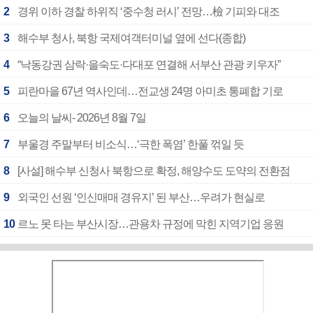
2
경위 이하 경찰 하위직 ‘중수청 러시’ 전망…檢 기피와 대조
3
해수부 청사, 북항 국제여객터미널 옆에 선다(종합)
4
“낙동강권 삼락·을숙도·다대포 연결해 서부산 관광 키우자”
5
피란마을 67년 역사인데…전교생 24명 아미초 통폐합 기로
6
오늘의 날씨- 2026년 8월 7일
7
부울경 주말부터 비소식…‘극한 폭염’ 한풀 꺾일 듯
8
[사설] 해수부 신청사 북항으로 확정, 해양수도 도약의 전환점
9
외국인 선원 ‘인신매매 경유지’ 된 부산…우려가 현실로
10
르노 못 타는 부산시장…관용차 규정에 막힌 지역기업 응원