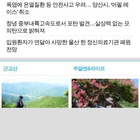
폭염에 온열질환 등 안전사고 우려… 양산시, '어필 레
이스' 취소
창녕 중부내륙고속도로서 포탄 발견…살상력 없는 모
의탄으로 밝혀져
입원환자가 연달아 사망한 울산 한 정신의료기관 폐원
전망
근교산
주말엔&라이프
근교산&그너머…상주·문경
폭염보다 더 뜨거워라…100
청화산~시루봉
일을 붉게 불태울 ‘선비정신’