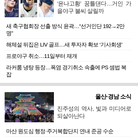
‘윤나고황’ 꿈틀댄다…거인 가
을야구 불씨 살릴까
새 축구협회장 선출 방식 윤곽…“선거인단 192→2만
명”
해체설 뒤집은 LIV 골프…새 투자자 확보 ‘기사회생’
프로야구 취소…11일부터 재개
라커룸 냉탕 등장…폭염 경기취소 속출에 PS 셈법 복
잡
울산·경남 소식
진주성의 역사, 빛과 미디어로
되살아난다
마산 원도심 행정·주거복합단지 연내 준공 수순