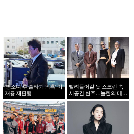
‘뺑소니 후 술타기 의혹’ 이
빨려들어갈 듯 스크린 속
재룡 재판행
시공간 변주…놀란의 메시
지는 ‘전쟁 속죄’