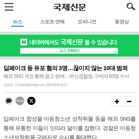
뉴스
스포츠·연예
오피니언
동영상
딥페이크 등 유포 혐의 3명…끊이지 않는 10대 범죄
해외 SNS 계정 통해 광고·판매…부산경찰청, 구매자 63명 수사
김준용 기자 jykim@kookje.co.kr | 2024.09.04 11:27
딥페이크 합성물·아동청소년 성착취물 등을 해외 SNS를
통해 유통한 이들이 잇따라 덜미를 잡혔다. 경찰은 아동청
소년성착취물 구매자로 수사를 확대했다.