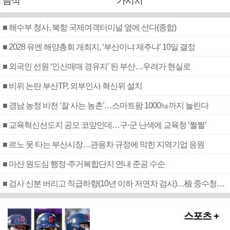
음식
가시치
■ 해수부 청사, 북항 국제여객터미널 옆에 선다(종합)
■ 2028 유엔 해양총회 개최지, ‘부산이냐 제주냐’ 10일 결정
■ 외국인 선원 ‘인신매매 경유지’ 된 부산…우려가 현실로
■ 비위 논란 부산TP, 외부인사 혁신위 설치
■ 경남 농정 비전 ‘잘 사는 농촌’…스마트팜 1000㏊까지 늘린다
■ 교육혁신선도지 공모 코앞인데…구·군 난색에 교육청 ‘쩔쩔’
■ 르노 못 타는 부산시장…관용차 규정에 막힌 지역기업 응원
■ 마산 원도심 행정·주거복합단지 연내 준공 수순
■ 검사 신분 버리고 직급하향(10년 이하 저연차 검사)…檢 중수청행 기피
스포츠 +