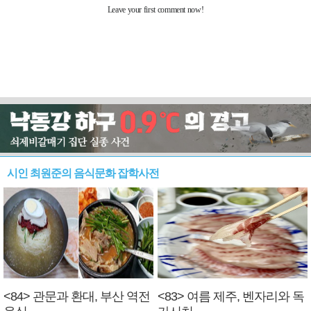
시인 최원준의 음식문화 잡학사전
<84> 관문과 환대, 부산 역전
<83> 여름 제주, 벤자리와 독