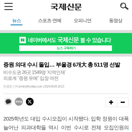
뉴스
스포츠·연예
오피니언
동영상
증원 의대 수시 돌입… 부울경 6개大 총 511명 선발
비수도권 26곳 1549명 '지역인재'
의료계 "증원 유예" 입장 여전
민경진 기자 jnmin@kookje.co.kr | 2024.09.09 18:13
2025학년도 대입 수시모집이 시작됐다. 입학 정원이 대폭
늘어난 의과대학들 역시 이번 수시로 전체 모집인원의