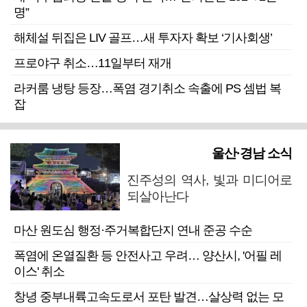
명”
해체설 뒤집은 LIV 골프…새 투자자 확보 ‘기사회생’
프로야구 취소…11일부터 재개
라커룸 냉탕 등장…폭염 경기취소 속출에 PS 셈법 복
잡
울산·경남 소식
진주성의 역사, 빛과 미디어로
되살아난다
마산 원도심 행정·주거복합단지 연내 준공 수순
폭염에 온열질환 등 안전사고 우려… 양산시, '어필 레
이스' 취소
창녕 중부내륙고속도로서 포탄 발견…살상력 없는 모