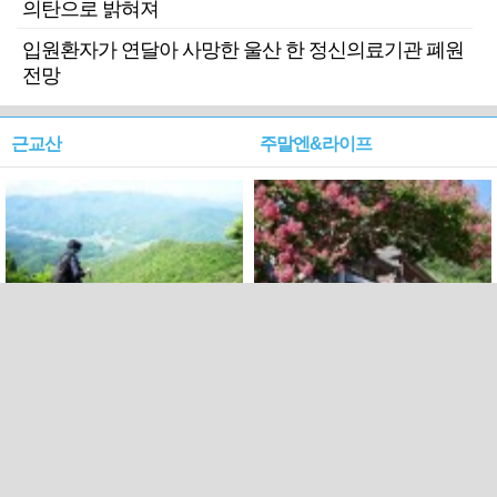
의탄으로 밝혀져
입원환자가 연달아 사망한 울산 한 정신의료기관 폐원
전망
근교산
주말엔&라이프
근교산&그너머…상주·문경
폭염보다 더 뜨거워라…100
청화산~시루봉
일을 붉게 불태울 ‘선비정신’
피었네
PC버전
엑스
페이스북
Copyright ⓒ 2015 All rights reserved by 국제신문