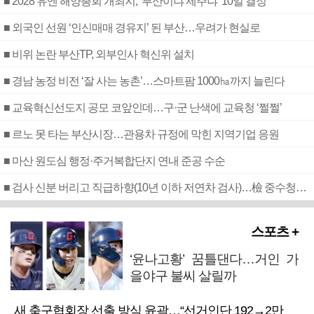
■ 2028 유엔 해양총회 개최지, ‘부산이냐 제주냐’ 10일 결정
■ 외국인 선원 ‘인신매매 경유지’ 된 부산…우려가 현실로
■ 비위 논란 부산TP, 외부인사 혁신위 설치
■ 경남 농정 비전 ‘잘 사는 농촌’…스마트팜 1000㏊까지 늘린다
■ 교육혁신선도지 공모 코앞인데…구·군 난색에 교육청 ‘쩔쩔’
■ 르노 못 타는 부산시장…관용차 규정에 막힌 지역기업 응원
■ 마산 원도심 행정·주거복합단지 연내 준공 수순
■ 검사 신분 버리고 직급하향(10년 이하 저연차 검사)…檢 중수청행 기피
스포츠 +
‘윤나고황’ 꿈틀댄다…거인 가
을야구 불씨 살릴까
새 축구협회장 선출 방식 윤곽…“선거인단 192→2만