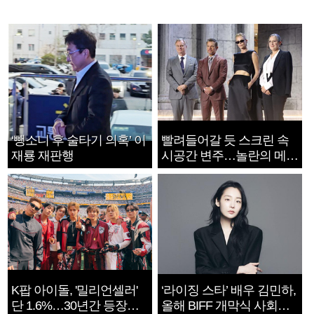
‘뺑소니 후 술타기 의혹’ 이
빨려들어갈 듯 스크린 속
재룡 재판행
시공간 변주…놀란의 메시
지는 ‘전쟁 속죄’
K팝 아이돌, '밀리언셀러'
‘라이징 스타’ 배우 김민하,
단 1.6%…30년간 등장
올해 BIFF 개막식 사회자