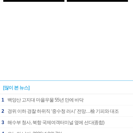
1182개팀 전수조사
확정
[많이 본 뉴스]
1
백양산 고지대 마을우물 55년 만에 바닥
2
경위 이하 경찰 하위직 ‘중수청 러시’ 전망…檢 기피와 대조
3
해수부 청사, 북항 국제여객터미널 옆에 선다(종합)