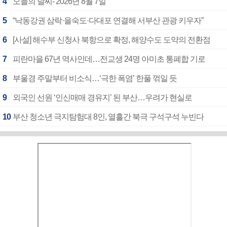
4
오늘의 날씨- 2026년 8월 7일
5
“낙동강권 삼락·을숙도·다대포 연결해 서부산 관광 키우자”
6
[사설] 해수부 신청사 북항으로 확정, 해양수도 도약의 전환점
7
피란마을 67년 역사인데…전교생 24명 아미초 통폐합 기로
8
부울경 주말부터 비소식…‘극한 폭염’ 한풀 꺾일 듯
9
외국인 선원 ‘인신매매 경유지’ 된 부산…우려가 현실로
10
부산 청소년 극지탐험대 8인, 열흘간 북극 구석구석 누빈다