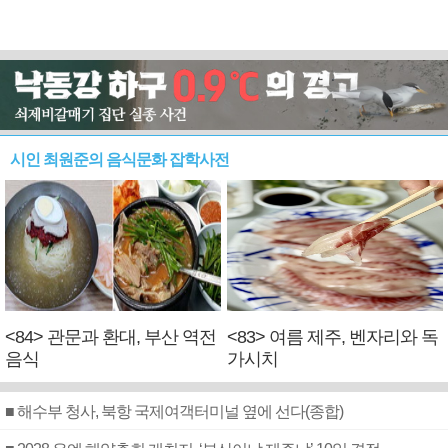
시인 최원준의 음식문화 잡학사전
<84> 관문과 환대, 부산 역전
<83> 여름 제주, 벤자리와 독
음식
가시치
■ 해수부 청사, 북항 국제여객터미널 옆에 선다(종합)