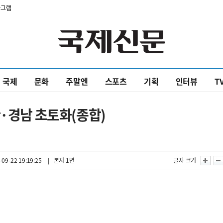
타그램
국제
문화
주말엔
스포츠
기획
인터뷰
T
산·경남 초토화(종합)
-09-22 19:19:25
| 본지 1면
글자 크기