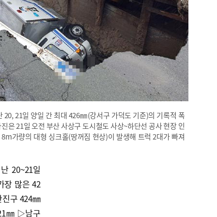
20, 21일 양일 간 최대 426㎜(강서구 가덕도 기준)의 기록적 폭
진은 21일 오전 부산 사상구 도시철도 사상~하단선 공사 현장 인
깊이 8m가량의 대형 싱크홀(땅꺼짐 현상)이 발생해 트럭 2대가 빠져
 20~21일
장 많은 42
진구 424㎜
21㎜ ▷남구