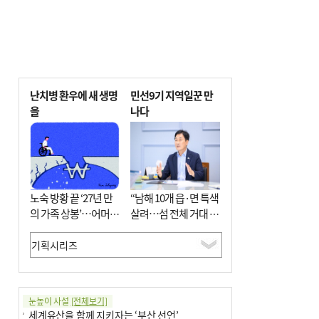
난치병 환우에 새 생명
민선9기 지역일꾼 만
을
나다
노숙 방황 끝 ‘27년 만
“남해 10개 읍·면 특색
의 가족 상봉’…어머니
살려…섬 전체 거대 정
와 행복 꿈꿔
원으로 조성”
눈높이 사설
[전체보기]
세계유산을 함께 지키자는 ‘부산 선언’