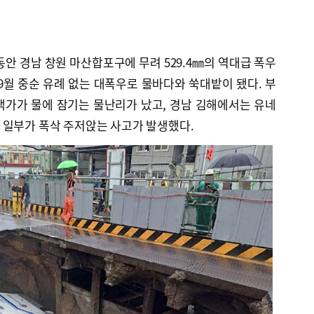
동안 경남 창원 마산합포구에 무려 529.4㎜의 역대급 폭우
9월 중순 유례 없는 대폭우로 물바다와 쑥대밭이 됐다. 부
택가가 물에 잠기는 물난리가 났고, 경남 김해에서는 유네
 일부가 폭삭 주저앉는 사고가 발생했다.