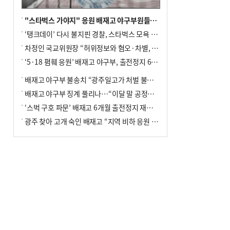
"스타벅스 가야지" 응원 배재고 야구부원들, 학교서 징계 처분
‘탱크데이’ 다시 불지핀 경찰, 스타벅스 모욕 혐의 압수수색
차정인 국교위원장 “허위정보와 혐오·차별, 학교 교실까지 유입"
‘5·18 폄훼 응원’ 배재고 야구부, 출전정지 6개월→1개월 감경
배재고 야구부 불송치 “광주일고가 처벌 불원 의사 표해”
배재고 야구부 징계 풀리나…“이달 말 공정위서 재심의”
‘스벅 구호 파문’ 배재고 6개월 출전정지 재심 신청키로
광주 찾아 고개 숙인 배재고 “지역 비하 응원 잘못”(종합)