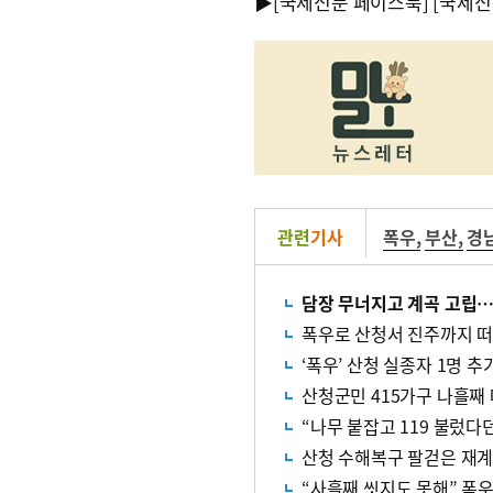
▶
[국제신문 페이스북]
[국제신
관련
기사
폭우
,
부산
,
경
담장 무너지고 계곡 고립…
폭우로 산청서 진주까지 떠
‘폭우’ 산청 실종자 1명 
산청군민 415가구 나흘째
“나무 붙잡고 119 불렀
산청 수해복구 팔걷은 재계…
“사흘째 씻지도 못해” 폭