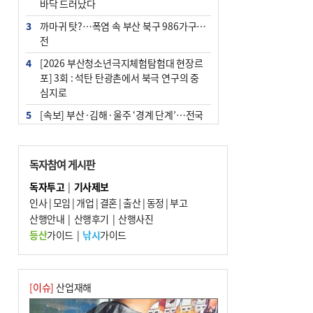
바닥 드러났다
3
까마귀 탓?…폭염 속 부산 북구 986가구 정
전
4
[2026 부산청소년극지체험탐험대 현장르
포] 3회 : 석탄 탄광촌에서 북극 연구의 중
심지로
5
[속보] 부산·김해·울주 ‘경계 단계’…전국
48개 시군 가뭄
6
부산·울산·경남 폭염 속 소나기·비…무더
독자참여 게시판
위는 지속
독자투고
|
기사제보
7
‘혐오표현’ 쓰면 지방공무원 최대 파면까지
인사
|
모임
|
개업
|
결혼
|
출산
|
동정
|
부고
중징계
산행안내
|
산행후기
|
산행사진
8
이임생, 홍명보 선임 독단적 결정 아냐…면
등산
가이드
|
낚시
가이드
담 메모 제출
9
부산 해운대구 아파트 14층서 불…실외기
과열 추정
[이슈]
산업재해
10
경찰가족 관련 사건 45건…그동안 파악조