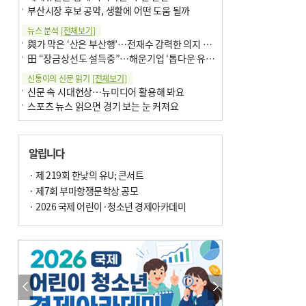
부산시장 후보 공약, 생활에 어떤 도움 될까
뉴스 분석
[전체보기]
與가 막은 ‘산은 부산행’…전재수 강력한 의지 표명 없인 공염불
田 “장금상선도 설득중”…해운기업 ‘톱다운 유치전’ 가속
신통이의 신문 읽기
[전체보기]
신문 속 시대현상…뉴미디어 활용해 봐요
스포츠 뉴스 읽으면 경기 보는 눈 커져요
어떻게 생각하십니까
[전체보기]
구·군 승진 축하화분 관행 없애자니 소상공인 울상
알립니다
3년째 병상에 있는 구의원…의정활동 못해도 월급 그대로
팩트체크
· 제 219회 한낮의 유U; 콘서트
[전체보기]
금정산 반려견 데리고 갈 수 있나…알아보니 ‘국립공원은 출입 불가’
· 제7회 부마항쟁문학상 공모
서울 도림천도 공업용수 활용한다는 사례, 정수 없이 한강물 공급…수질만 공업용수
· 2026 국제 어린이·청소년 경제아카데미
포토에세이
[전체보기]
연꽃 위 개개비
의령 한우산 털중나리
한 손 뉴스
[전체보기]
시민이 개발한 폭염 대응 앱 ‘그늘로’ 길안내 지도 등 인기
골목 맛집 발굴 고메 셀렉션…부산시, 페스티벌 시월 연계