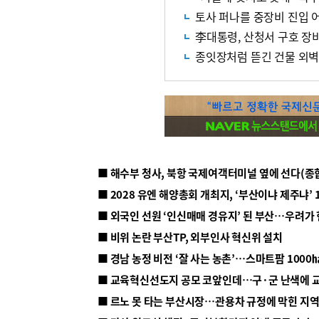
토사 퍼나를 중장비 진입 
李대통령, 산청서 구호 장
종잇장처럼 뜯긴 건물 외
■ 해수부 청사, 북항 국제여객터미널 옆에 선다(종
■ 2028 유엔 해양총회 개최지, ‘부산이냐 제주냐’ 
■ 외국인 선원 ‘인신매매 경유지’ 된 부산…우려가
■ 비위 논란 부산TP, 외부인사 혁신위 설치
■ 르노 못 타는 부산시장…관용차 규정에 막힌 지