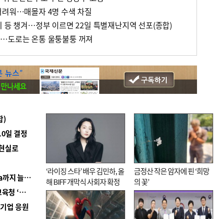
어려워…매몰자 4명 수색 차질
비 등 챙겨…정부 이르면 22일 특별재난지역 선포(종합)
벽…도로는 온통 울퉁불퉁 꺼져
합)
10일 결정
 현실로
‘라이징 스타’ 배우 김민하, 올
금정산 작은 암자에 핀 ‘희망
■ 경남 농정 비전 ‘잘 사는 농촌’…스마트팜 1000㏊까지 늘린다
해 BIFF 개막식 사회자 확정
의 꽃’
■ 교육혁신선도지 공모 코앞인데…구·군 난색에 교육청 ‘쩔쩔’
역기업 응원