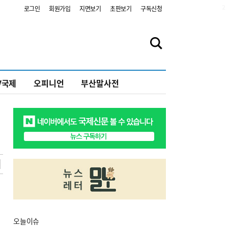
2
로그인
회원가입
지면보기
초판보기
구독신청
V국제
오피니언
부산말사전
오늘
이슈