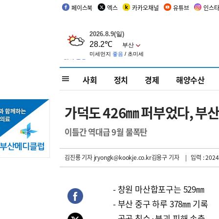
페이스북
엑스
카카오채널
유튜브
인스
사회
정치
경제
해양수산
가덕도 426㎜ 퍼부었다, 부
이틀간 역대급 9월 물폭탄
김진룡 기자
jryongk@kookje.co.kr김용구 기자
| 입력 : 2024
- 창원 마산합포구는 529㎜
- 부산 중구 하루 378㎜ 기록
- 곳곳 침수·붕괴 피해 속출