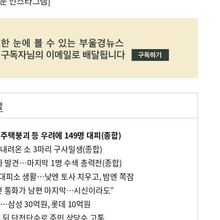
문 인스타그램]
남
주택붕괴 등 우려에 149명 대피(종합)
내려온 소 3마리 구사일생(종합)
추가 발견…마지막 1명 수색 총력전(종합)
 대피소 생활…낮엔 토사 치우고, 밤엔 쪽잠
다던 통화가 남편 마지막…시신이라도”
삼성 30억원, 롯데 10억원
우 뒤 단전단수로 주민 상당수 고통