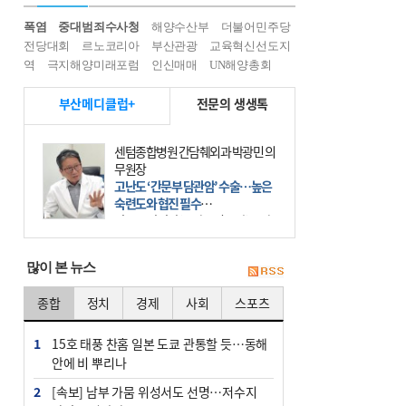
폭염
중대범죄수사청
해양수산부
더불어민주당
전당대회
르노코리아
부산관광
교육혁신선도지
역
극지해양미래포럼
인신매매
UN해양총회
부산메디클럽+
전문의 생생톡
센텀종합병원 간담췌외과 박광민 의
무원장
고난도 ‘간문부 담관암’ 수술…높은
숙련도와 협진 필수
간문부 담관암(클라츠킨 종양)은 좌
우 간에서 나오는, 담관(담즙 배출 경
로)이 합쳐지는 부위인 ‘간문부(肝門
많이 본 뉴스
部)’에 생기는 악성 종양이다. 간동맥
문맥 림프절 담
종합
정치
경제
사회
스포츠
1
15호 태풍 찬홈 일본 도쿄 관통할 듯…동해
안에 비 뿌리나
2
[속보] 남부 가뭄 위성서도 선명…저수지