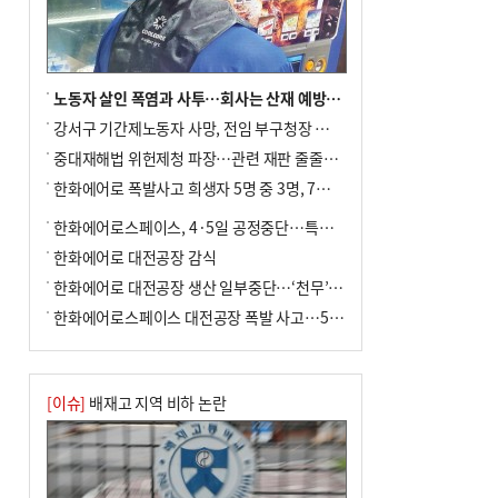
차 안해
노동자 살인 폭염과 사투…회사는 산재 예방·전기료 절감 전력
강서구 기간제노동자 사망, 전임 부구청장 檢 송치
중대재해법 위헌제청 파장…관련 재판 줄줄이 브레이크
한화에어로 폭발사고 희생자 5명 중 3명, 7일 영면
한화에어로스페이스, 4·5일 공정중단…특별 안전점검
한화에어로 대전공장 감식
한화에어로 대전공장 생산 일부중단…‘천무’ 수출 비상
한화에어로스페이스 대전공장 폭발 사고…5명 사망·2명 부상(종합)
[이슈]
배재고 지역 비하 논란