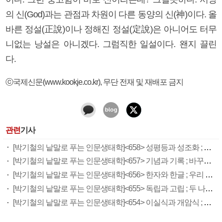
의 신(God)과는 관점과 차원이 다른 동양의 신(神)이다. 올
바른 정설(正說)이나 정해진 정설(定說)은 아니어도 터무
니없는 낭설은 아니겠다. 그럼직한 일설이다. 왠지 끌린
다.
ⓒ국제신문(www.kookje.co.kr), 무단 전재 및 재배포 금지
관련
기사
[박기철의 낱말로 푸는 인문생태학]<658> 성평등과 성조화 ; 음양과학 차원에서
[박기철의 낱말로 푸는 인문생태학]<657> 기념과 기록 ; 바꾸지 않는 이유
[박기철의 낱말로 푸는 인문생태학]<656> 한자와 한글 ; 우리 국어
[박기철의 낱말로 푸는 인문생태학]<655> 독립과 고립 ; 두 나라 삶 비교
[박기철의 낱말로 푸는 인문생태학]<654> 이실식과 개암식 ; 자율인의 삶