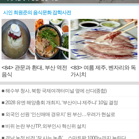
시인 최원준의 음식문화 잡학사전
<84> 관문과 환대, 부산 역전
<83> 여름 제주, 벤자리와 독
음식
가시치
■ 해수부 청사, 북항 국제여객터미널 옆에 선다(종합)
■ 2028 유엔 해양총회 개최지, ‘부산이냐 제주냐’ 10일 결정
■ 외국인 선원 ‘인신매매 경유지’ 된 부산…우려가 현실로
■ 비위 논란 부산TP, 외부인사 혁신위 설치
■ 경남 농정 비전 ‘잘 사는 농촌’…스마트팜 1000㏊까지 늘린다