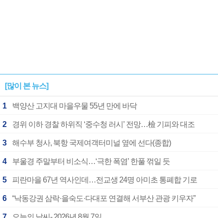
[많이 본 뉴스]
1
백양산 고지대 마을우물 55년 만에 바닥
2
경위 이하 경찰 하위직 ‘중수청 러시’ 전망…檢 기피와 대조
3
해수부 청사, 북항 국제여객터미널 옆에 선다(종합)
4
부울경 주말부터 비소식…‘극한 폭염’ 한풀 꺾일 듯
5
피란마을 67년 역사인데…전교생 24명 아미초 통폐합 기로
6
“낙동강권 삼락·을숙도·다대포 연결해 서부산 관광 키우자”
7
오늘의 날씨- 2026년 8월 7일