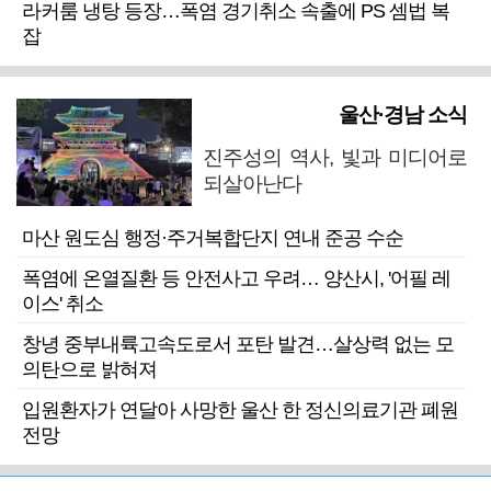
라커룸 냉탕 등장…폭염 경기취소 속출에 PS 셈법 복
잡
울산·경남 소식
진주성의 역사, 빛과 미디어로
되살아난다
마산 원도심 행정·주거복합단지 연내 준공 수순
폭염에 온열질환 등 안전사고 우려… 양산시, '어필 레
이스' 취소
창녕 중부내륙고속도로서 포탄 발견…살상력 없는 모
의탄으로 밝혀져
입원환자가 연달아 사망한 울산 한 정신의료기관 폐원
전망