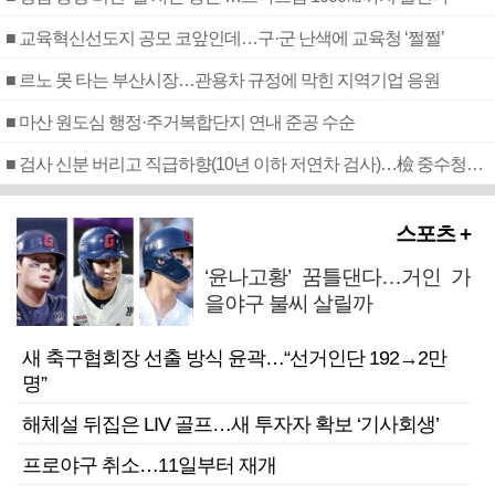
■ 교육혁신선도지 공모 코앞인데…구·군 난색에 교육청 ‘쩔쩔’
■ 르노 못 타는 부산시장…관용차 규정에 막힌 지역기업 응원
■ 마산 원도심 행정·주거복합단지 연내 준공 수순
■ 검사 신분 버리고 직급하향(10년 이하 저연차 검사)…檢 중수청행 기피
스포츠 +
‘윤나고황’ 꿈틀댄다…거인 가
을야구 불씨 살릴까
새 축구협회장 선출 방식 윤곽…“선거인단 192→2만
명”
해체설 뒤집은 LIV 골프…새 투자자 확보 ‘기사회생’
프로야구 취소…11일부터 재개