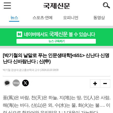
뉴스
스포츠·연예
오피니언
동영상
[박기철의 낱말로 푸는 인문생태학]<651> 신난다 신명
난다 신바람난다 ; 신(申)
박기철 경성대 광고홍보학과 교수 | 2024.10.20 18:09
풍(風)은 바람, 천(天)은 하늘, 지(地)는 땅, 인(人)은 사람,
해(海)는 바다, 산(山)은 뫼, 수(水)는 물, 화(火)는 불…. 이
런 식으로 한자어와 우리말은 1 : 1 대응이 가능하다.