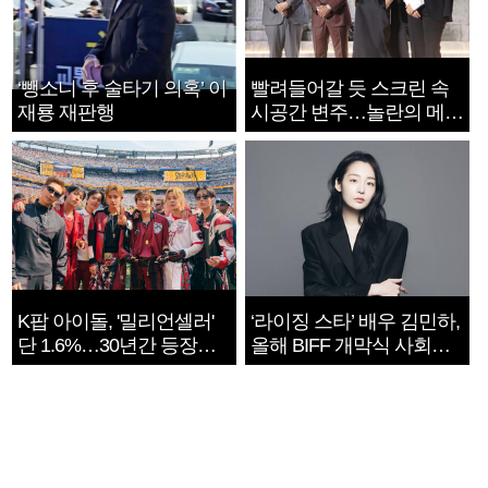
‘뺑소니 후 술타기 의혹’ 이
빨려들어갈 듯 스크린 속
재룡 재판행
시공간 변주…놀란의 메시
지는 ‘전쟁 속죄’
K팝 아이돌, '밀리언셀러'
‘라이징 스타’ 배우 김민하,
단 1.6%…30년간 등장
올해 BIFF 개막식 사회자
1182개팀 전수조사
확정