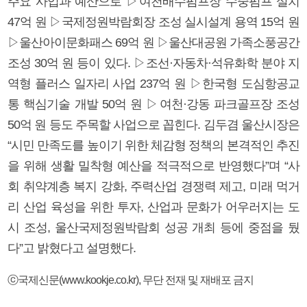
주요 사업과 예산으로 ▷여천배수펌프장 수중펌프 설치
47억 원 ▷국제정원박람회장 조성 실시설계 용역 15억 원
▷울산아이문화패스 69억 원 ▷울산대공원 가족소풍공간
조성 30억 원 등이 있다. ▷조선·자동차·석유화학 분야 지
역형 플러스 일자리 사업 237억 원 ▷한국형 도심항공교
통 핵심기술 개발 50억 원 ▷여천·강동 파크골프장 조성
50억 원 등도 주목할 사업으로 꼽힌다. 김두겸 울산시장은
“시민 만족도를 높이기 위한 체감형 정책의 본격적인 추진
을 위해 생활 밀착형 예산을 적극적으로 반영했다”며 “사
회 취약계층 복지 강화, 주력산업 경쟁력 제고, 미래 먹거
리 산업 육성을 위한 투자, 산업과 문화가 어우러지는 도
시 조성, 울산국제정원박람회 성공 개최 등에 중점을 뒀
다”고 밝혔다고 설명했다.
ⓒ국제신문(www.kookje.co.kr), 무단 전재 및 재배포 금지