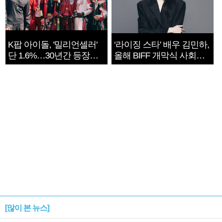
K팝 아이돌, '밀리언셀러'
‘라이징 스타’ 배우 김민하,
단 1.6%…30년간 등장
올해 BIFF 개막식 사회자
1182개팀 전수조사
확정
[많이 본 뉴스]