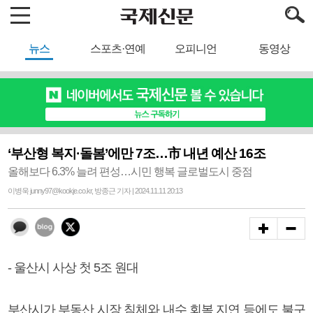
뉴스
스포츠·연예
오피니언
동영상
‘부산형 복지·돌봄’에만 7조…市 내년 예산 16조
올해보다 6.3% 늘려 편성…시민 행복 글로벌도시 중점
이병욱 junny97@kookje.co.kr, 방종근 기자 | 2024.11.11 20:13
- 울산시 사상 첫 5조 원대
부산시가 부동산 시장 침체와 내수 회복 지연 등에도 불구