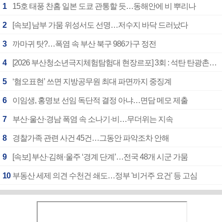
1
15호 태풍 찬홈 일본 도쿄 관통할 듯…동해안에 비 뿌리나
2
[속보] 남부 가뭄 위성서도 선명…저수지 바닥 드러났다
3
까마귀 탓?…폭염 속 부산 북구 986가구 정전
4
[2026 부산청소년극지체험탐험대 현장르포] 3회 : 석탄 탄광촌에서 북극 연구의 중심지로
5
‘혐오표현’ 쓰면 지방공무원 최대 파면까지 중징계
6
이임생, 홍명보 선임 독단적 결정 아냐…면담 메모 제출
7
부산·울산·경남 폭염 속 소나기·비…무더위는 지속
8
경찰가족 관련 사건 45건…그동안 파악조차 안해
9
[속보] 부산·김해·울주 ‘경계 단계’…전국 48개 시군 가뭄
10
부동산 세제 의견 수천건 쇄도…정부 '비거주 요건' 등 고심