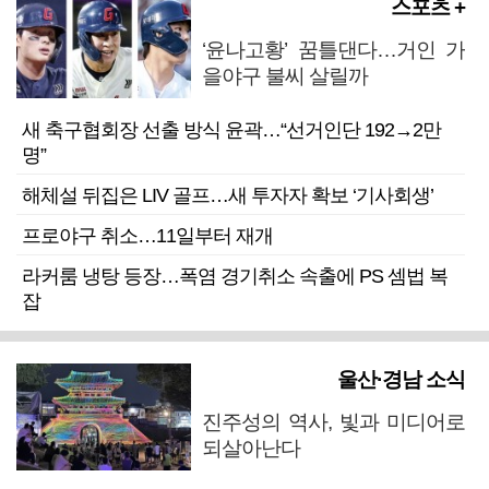
스포츠 +
‘윤나고황’ 꿈틀댄다…거인 가
을야구 불씨 살릴까
새 축구협회장 선출 방식 윤곽…“선거인단 192→2만
명”
해체설 뒤집은 LIV 골프…새 투자자 확보 ‘기사회생’
프로야구 취소…11일부터 재개
라커룸 냉탕 등장…폭염 경기취소 속출에 PS 셈법 복
잡
울산·경남 소식
진주성의 역사, 빛과 미디어로
되살아난다