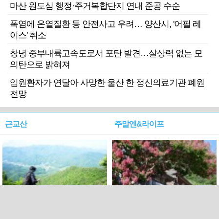
마산 원도심 행정·주거복합단지 연내 준공 수순
폭염에 온열질환 등 안전사고 우려… 양산시, '어필 레
이스' 취소
창녕 중부내륙고속도로서 포탄 발견…살상력 없는 모
의탄으로 밝혀져
입원환자가 연달아 사망한 울산 한 정신의료기관 폐원
전망
근교산
주말엔&라이프
근교산&그너머…상주·문경
폭염보다 더 뜨거워라…100