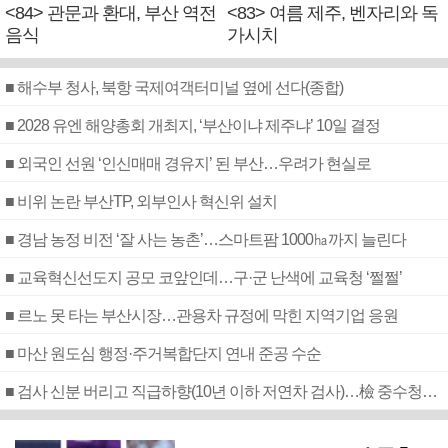
<84> 관문과 환대, 부산 역전
<83> 여름 제주, 벤자리와 독
음식
가시치
■ 해수부 청사, 북항 국제여객터미널 옆에 선다(종합)
■ 2028 유엔 해양총회 개최지, ‘부산이냐 제주냐’ 10일 결정
■ 외국인 선원 ‘인신매매 경유지’ 된 부산…우려가 현실로
■ 비위 논란 부산TP, 외부인사 혁신위 설치
■ 경남 농정 비전 ‘잘 사는 농촌’…스마트팜 1000㏊까지 늘린다
■ 교육혁신선도지 공모 코앞인데…구·군 난색에 교육청 ‘쩔쩔’
■ 르노 못 타는 부산시장…관용차 규정에 막힌 지역기업 응원
■ 마산 원도심 행정·주거복합단지 연내 준공 수순
■ 검사 신분 버리고 직급하향(10년 이하 저연차 검사)…檢 중수청행 기피