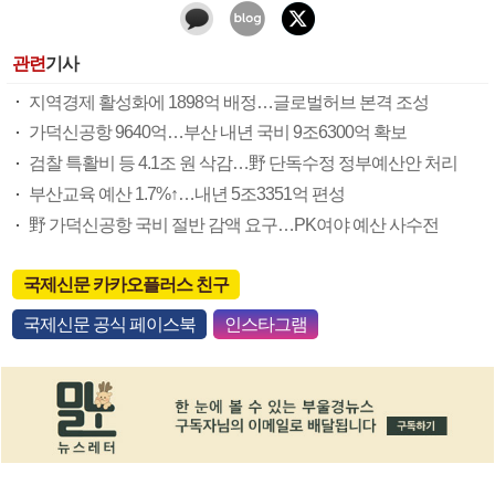
관련
기사
지역경제 활성화에 1898억 배정…글로벌허브 본격 조성
가덕신공항 9640억…부산 내년 국비 9조6300억 확보
검찰 특활비 등 4.1조 원 삭감…野 단독수정 정부예산안 처리
부산교육 예산 1.7%↑…내년 5조3351억 편성
野 가덕신공항 국비 절반 감액 요구…PK여야 예산 사수전
국제신문 카카오플러스 친구
국제신문 공식 페이스북
인스타그램