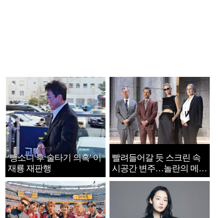
‘뺑소니 후 술타기 의혹’ 이
빨려들어갈 듯 스크린 속
재룡 재판행
시공간 변주…놀란의 메시
지는 ‘전쟁 속죄’