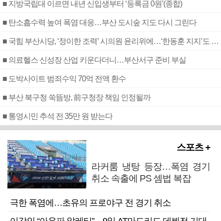
■ 지방국립대 이르면 내년 신입생부터 ‘등록금 0원’(종합)
■ 탄소흡수력 높여 폭염 대응…부산 도시숲 지도 다시 그린다
■ 국힘 부산시당, ‘정이한 조력’ 시의원 윤리위에…‘한동훈 지지’도 신고접수
■ 의료헬스 신성장 산업 키운다더니…부산서구 준비 부실
■ 도박사이트 범죄수익 70억 전액 환수
■ 부산 북구청 쑥뜸방, 前구청장 책임 인정될까
■ 통영시민 추석 전 35만 원 받는다
스포츠 +
라커룸 냉탕 등장…폭염 경기
취소 속출에 PS 셈법 복잡
극한 폭염에…초유의 프로야구 전 경기 취소