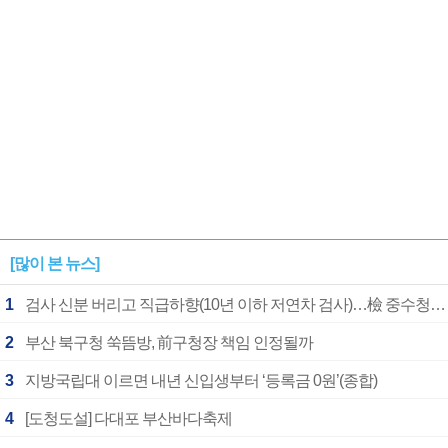
[많이 본 뉴스]
1
검사 신분 버리고 직급하향(10년 이하 저연차 검사)…檢 중수청행 기피
2
부산 북구청 쑥뜸방, 前구청장 책임 인정될까
3
지방국립대 이르면 내년 신입생부터 ‘등록금 0원’(종합)
4
[도청도설] 다대포 부산바다축제