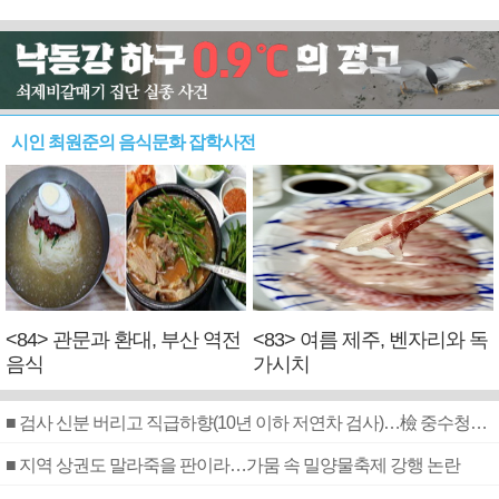
시인 최원준의 음식문화 잡학사전
<84> 관문과 환대, 부산 역전
<83> 여름 제주, 벤자리와 독
음식
가시치
■ 검사 신분 버리고 직급하향(10년 이하 저연차 검사)…檢 중수청행 기피
■ 지역 상권도 말라죽을 판이라…가뭄 속 밀양물축제 강행 논란