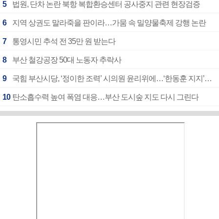
5
법원, 단차 논란 북항 복합환승센터 공사중지 관련 현장검증
6
지역 상권도 말라죽을 판이라…가뭄 속 밀양물축제 강행 논란
7
통영시민 추석 전 35만 원 받는다
8
부산 철강공장 50대 노동자 추락사
9
국힘 부산시당, ‘정이한 조력’ 시의원 윤리위에…‘한동훈 지지’도 신고접수
10
탄소흡수력 높여 폭염 대응…부산 도시숲 지도 다시 그린다