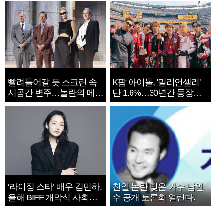
빨려들어갈 듯 스크린 속
K팝 아이돌, '밀리언셀러'
시공간 변주…놀란의 메시
단 1.6%…30년간 등장
지는 ‘전쟁 속죄’
1182개팀 전수조사
‘라이징 스타’ 배우 김민하,
친일 논란 빚은 가수 남인
올해 BIFF 개막식 사회자
수 공개 토론회 열린다.
확정