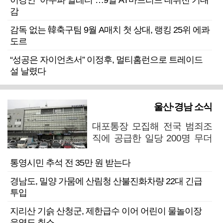
이강인 “아우파 알레티”…9일 AT마드리드 데뷔전 기대
감
감독 없는 韓축구팀 9월 A매치 첫 상대, 랭킹 25위 에콰
도르
“성공은 자이언츠서” 이정후, 멀티홈런으로 트레이드
설 날렸다
울산·경남 소식
대포통장 모집해 전국 범죄조
직에 공급한 일당 200명 무더
기 검거
통영시민 추석 전 35만 원 받는다
경남도, 밀양 가뭄에 산림청 산불진화차량 22대 긴급
투입
지리산 기슭 산청군, 제한급수 이어 어린이 물놀이장
운영도 취소