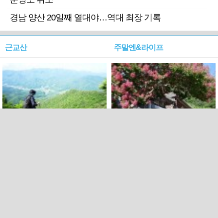
경남 양산 20일째 열대야…역대 최장 기록
근교산
주말엔&라이프
근교산&그너머…상주·문경
폭염보다 더 뜨거워라…100
청화산~시루봉
일을 붉게 불태울 ‘선비정신’
피었네
PC버전
엑스
페이스북
Copyright ⓒ 2015 All rights reserved by 국제신문