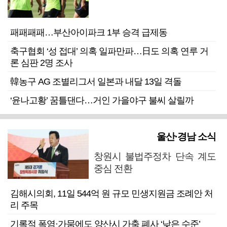
패패패패…부산아이파크 1부 승격 급제동
축구협회 ‘성 접대’ 의혹 일파만파…日도 의혹 연루 거
론 심판 2명 조사
韓농구 AG 조별리그서 일본과 내달 13일 격돌
‘윤나고황’ 꿈틀댄다…거인 가을야구 불씨 살릴까
울산·경남 소식
창원시 불법주정차 단속 계도
중심 전환
김해시의회, 11일 544억 원 규모 민생지원금 조례안 처
리 주목
기록적 폭염·가뭄에도 양산시 가축 폐사 ‘낮은 수준’