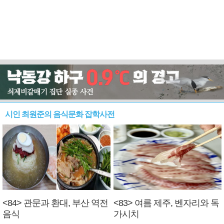
시인 최원준의 음식문화 잡학사전
<84> 관문과 환대, 부산 역전
<83> 여름 제주, 벤자리와 독
음식
가시치