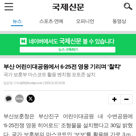
뉴스
스포츠·연예
오피니언
동영상
부산 어린이대공원에서 6·25전 영웅 기리며 '찰칵'
국가 보훈부 마스코트 활용 벤치형 포토존 설치
임은정 기자 iej09@kookje.co.kr | 2024.11.30 14:29
부산보훈청은 부산진구 어린이대공원 내 수변공원에
‘6·25전쟁 영웅 히어로드’ 조형물을 설치했다고 30일 밝혔
다. 국가 보훈부의 마스코트인 ‘보보’를 활용해 가로 3ｍ,