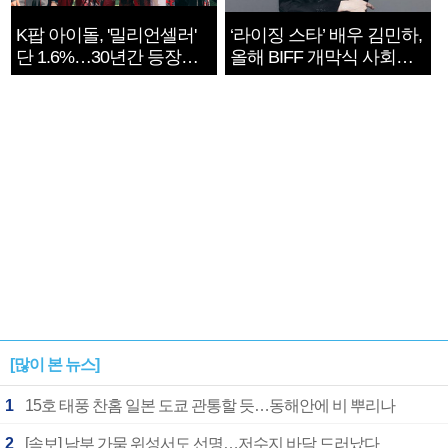
K팝 아이돌, '밀리언셀러'
‘라이징 스타’ 배우 김민하,
단 1.6%…30년간 등장
올해 BIFF 개막식 사회자
1182개팀 전수조사
확정
[많이 본 뉴스]
1
15호 태풍 찬홈 일본 도쿄 관통할 듯…동해안에 비 뿌리나
2
[속보] 남부 가뭄 위성서도 선명…저수지 바닥 드러났다