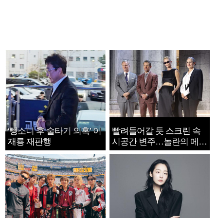
‘뺑소니 후 술타기 의혹’ 이
빨려들어갈 듯 스크린 속
재룡 재판행
시공간 변주…놀란의 메시
지는 ‘전쟁 속죄’