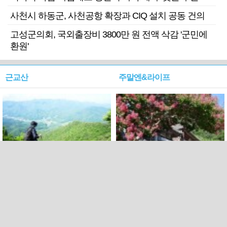
사천시 하동군, 사천공항 확장과 CIQ 설치 공동 건의
고성군의회, 국외출장비 3800만 원 전액 삭감 '군민에
환원'
근교산
주말엔&라이프
근교산&그너머…상주·문경
폭염보다 더 뜨거워라…100
청화산~시루봉
일을 붉게 불태울 ‘선비정신’
피었네
PC버전
엑스
페이스북