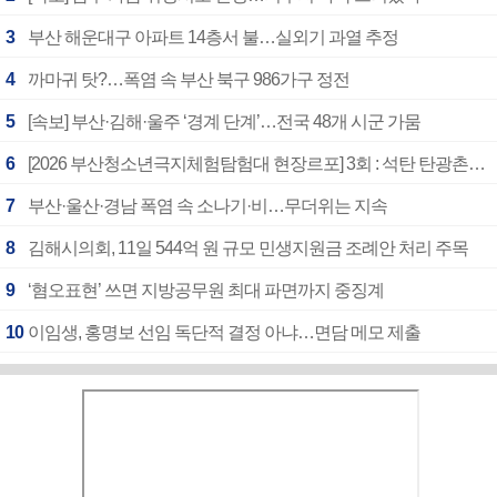
3
부산 해운대구 아파트 14층서 불…실외기 과열 추정
4
까마귀 탓?…폭염 속 부산 북구 986가구 정전
5
[속보] 부산·김해·울주 ‘경계 단계’…전국 48개 시군 가뭄
6
[2026 부산청소년극지체험탐험대 현장르포] 3회 : 석탄 탄광촌에서 북극 연구의 중심지로
7
부산·울산·경남 폭염 속 소나기·비…무더위는 지속
8
김해시의회, 11일 544억 원 규모 민생지원금 조례안 처리 주목
9
‘혐오표현’ 쓰면 지방공무원 최대 파면까지 중징계
10
이임생, 홍명보 선임 독단적 결정 아냐…면담 메모 제출