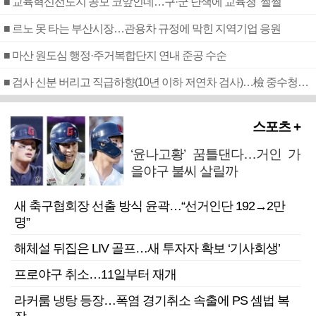
■ 교육혁신선도지 공모 코앞인데…구·군 난색에 교육청 ‘쩔쩔’
■ 르노 못 타는 부산시장…관용차 규정에 막힌 지역기업 응원
■ 마산 원도심 행정·주거복합단지 연내 준공 수순
■ 검사 신분 버리고 직급하향(10년 이하 저연차 검사)…檢 중수청행 기피
스포츠 +
‘윤나고황’ 꿈틀댄다…거인 가
을야구 불씨 살릴까
새 축구협회장 선출 방식 윤곽…“선거인단 192→2만
명”
해체설 뒤집은 LIV 골프…새 투자자 확보 ‘기사회생’
프로야구 취소…11일부터 재개
라커룸 냉탕 등장…폭염 경기취소 속출에 PS 셈법 복