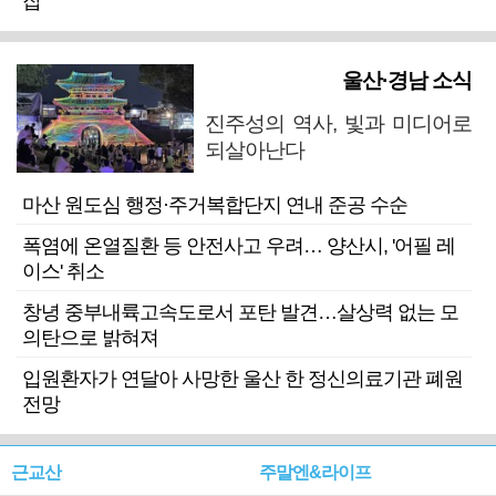
잡
울산·경남 소식
진주성의 역사, 빛과 미디어로
되살아난다
마산 원도심 행정·주거복합단지 연내 준공 수순
폭염에 온열질환 등 안전사고 우려… 양산시, '어필 레
이스' 취소
창녕 중부내륙고속도로서 포탄 발견…살상력 없는 모
의탄으로 밝혀져
입원환자가 연달아 사망한 울산 한 정신의료기관 폐원
전망
근교산
주말엔&라이프