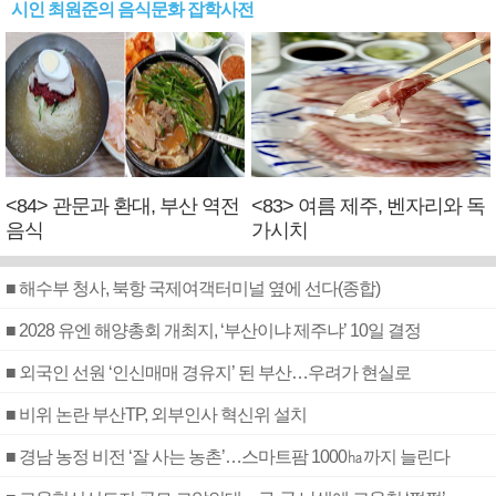
시인 최원준의 음식문화 잡학사전
<84> 관문과 환대, 부산 역전
<83> 여름 제주, 벤자리와 독
음식
가시치
■ 해수부 청사, 북항 국제여객터미널 옆에 선다(종합)
■ 2028 유엔 해양총회 개최지, ‘부산이냐 제주냐’ 10일 결정
■ 외국인 선원 ‘인신매매 경유지’ 된 부산…우려가 현실로
■ 비위 논란 부산TP, 외부인사 혁신위 설치
■ 경남 농정 비전 ‘잘 사는 농촌’…스마트팜 1000㏊까지 늘린다