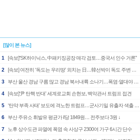
[많이 본 뉴스]
1
[속보]“SK하이닉스, 中패키징공장 매각 검토…중국서 인수 거론”
2
[속보] 여전히 ‘독도는 우리땅’ 외치는 日…韓선박이 독도 주변 해양조사 활동하자 반발
3
부산 울산 경남 구름 많고 경남 북서내륙 소나기…폭염·열대야 계속
4
[속보]‘尹 탄핵 반대’ 세계로교회 손현보, 백악관서 트럼프 접견
5
‘탄약 부족 사태’ 보도에 격노한 트럼프…군사기밀 유출자 색출 지시
6
부산 주유소 휘발유 평균가 ℓ당 1849원… 전주보다 3원 ↓
7
노후 상수도관 파열에 폭염 속 사상구 2300여 가구 6시간 단수