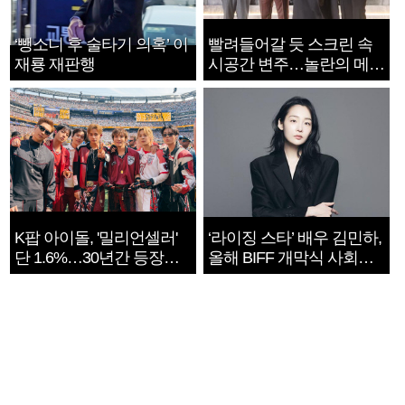
‘뺑소니 후 술타기 의혹’ 이
빨려들어갈 듯 스크린 속
재룡 재판행
시공간 변주…놀란의 메시
지는 ‘전쟁 속죄’
K팝 아이돌, '밀리언셀러'
‘라이징 스타’ 배우 김민하,
단 1.6%…30년간 등장
올해 BIFF 개막식 사회자
1182개팀 전수조사
확정