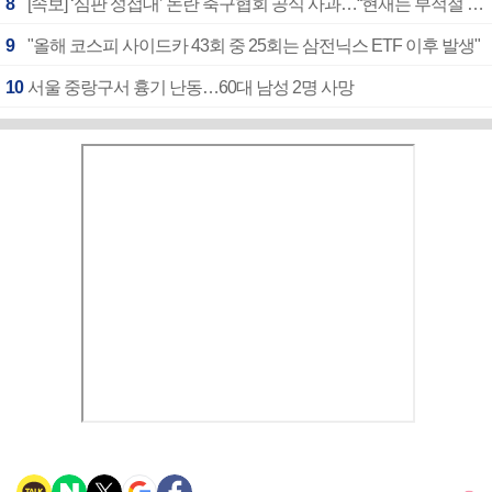
8
[속보] ‘심판 성접대’ 논란 축구협회 공식 사과…“현재는 부적절 행위 없어”
9
"올해 코스피 사이드카 43회 중 25회는 삼전닉스 ETF 이후 발생"
10
서울 중랑구서 흉기 난동…60대 남성 2명 사망