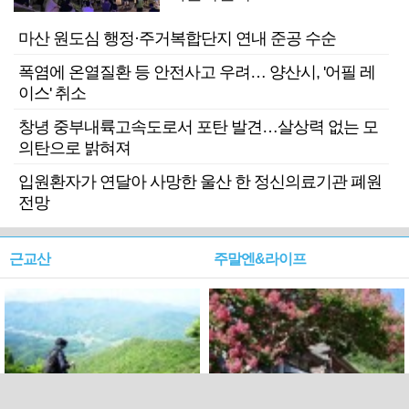
마산 원도심 행정·주거복합단지 연내 준공 수순
폭염에 온열질환 등 안전사고 우려… 양산시, '어필 레
이스' 취소
창녕 중부내륙고속도로서 포탄 발견…살상력 없는 모
의탄으로 밝혀져
입원환자가 연달아 사망한 울산 한 정신의료기관 폐원
전망
근교산
주말엔&라이프