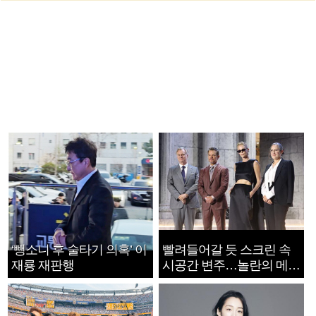
‘뺑소니 후 술타기 의혹’ 이
빨려들어갈 듯 스크린 속
재룡 재판행
시공간 변주…놀란의 메시
지는 ‘전쟁 속죄’