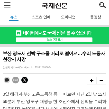
뉴스
스포츠·연예
오피니언
동영상
부산 영도서 선박 구조물 머리로 떨어져…수리 노동자
현장서 사망
정인덕 기자 iself@kookje.co.kr | 2024.12.03 09:14
3일 해경과 부산고용노동청 등에 따르면 지난 2일 낮 12시
56분께 부산 영도구 대평동 한 조선소에서 선박을 수리하
던 작업자 A(60대) 씨가 선박에서 떨어진 구조물에 머리를