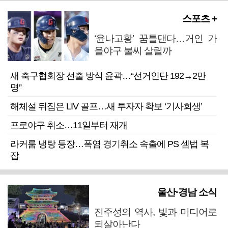
스포츠 +
‘윤나고황’ 꿈틀댄다…거인 가
을야구 불씨 살릴까
새 축구협회장 선출 방식 윤곽…“선거인단 192→2만
명”
해체설 뒤집은 LIV 골프…새 투자자 확보 ‘기사회생’
프로야구 취소…11일부터 재개
라커룸 냉탕 등장…폭염 경기취소 속출에 PS 셈법 복
잡
울산·경남 소식
진주성의 역사, 빛과 미디어로
되살아난다