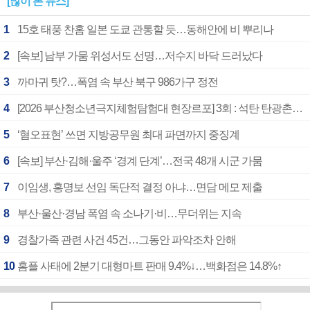
[많이 본 뉴스]
1
15호 태풍 찬홈 일본 도쿄 관통할 듯…동해안에 비 뿌리나
2
[속보] 남부 가뭄 위성서도 선명…저수지 바닥 드러났다
3
까마귀 탓?…폭염 속 부산 북구 986가구 정전
4
[2026 부산청소년극지체험탐험대 현장르포] 3회 : 석탄 탄광촌에서 북극 연구의 중심지로
5
‘혐오표현’ 쓰면 지방공무원 최대 파면까지 중징계
6
[속보] 부산·김해·울주 ‘경계 단계’…전국 48개 시군 가뭄
7
이임생, 홍명보 선임 독단적 결정 아냐…면담 메모 제출
8
부산·울산·경남 폭염 속 소나기·비…무더위는 지속
9
경찰가족 관련 사건 45건…그동안 파악조차 안해
10
홈플 사태에 2분기 대형마트 판매 9.4%↓…백화점은 14.8%↑