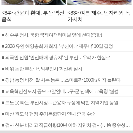
<84> 관문과 환대, 부산 역전
<83> 여름 제주, 벤자리와 독
음식
가시치
■ 해수부 청사, 북항 국제여객터미널 옆에 선다(종합)
■ 2028 유엔 해양총회 개최지, ‘부산이냐 제주냐’ 10일 결정
■ 외국인 선원 ‘인신매매 경유지’ 된 부산…우려가 현실로
■ 비위 논란 부산TP, 외부인사 혁신위 설치
■ 경남 농정 비전 ‘잘 사는 농촌’…스마트팜 1000㏊까지 늘린다
■ 교육혁신선도지 공모 코앞인데…구·군 난색에 교육청 ‘쩔쩔’
■ 르노 못 타는 부산시장…관용차 규정에 막힌 지역기업 응원
■ 마산 원도심 행정·주거복합단지 연내 준공 수순
■ 검사 신분 버리고 직급하향(10년 이하 저연차 검사)…檢 중수청행 기피