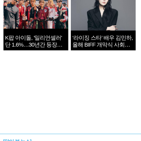
K팝 아이돌, '밀리언셀러'
‘라이징 스타’ 배우 김민하,
단 1.6%…30년간 등장
올해 BIFF 개막식 사회자
1182개팀 전수조사
확정