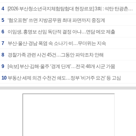
4
[2026 부산청소년극지체험탐험대 현장르포] 3회 : 석탄 탄광촌에서 북극 연구의 중심지로
5
‘혐오표현’ 쓰면 지방공무원 최대 파면까지 중징계
6
이임생, 홍명보 선임 독단적 결정 아냐…면담 메모 제출
7
부산·울산·경남 폭염 속 소나기·비…무더위는 지속
8
경찰가족 관련 사건 45건…그동안 파악조차 안해
9
[속보] 부산·김해·울주 ‘경계 단계’…전국 48개 시군 가뭄
10
부동산 세제 의견 수천건 쇄도…정부 '비거주 요건' 등 고심