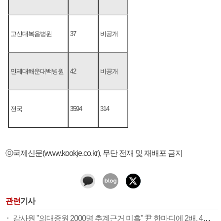
고신대복음병원
37
비공개
인제대해운대백병원
42
비공개
전국
3594
314
ⓒ국제신문(www.kookje.co.kr), 무단 전재 및 재배포 금지
관련
기사
감사원 "의대증원 2000명 추계근거 미흡" 尹 한마디에 2배, 4배로