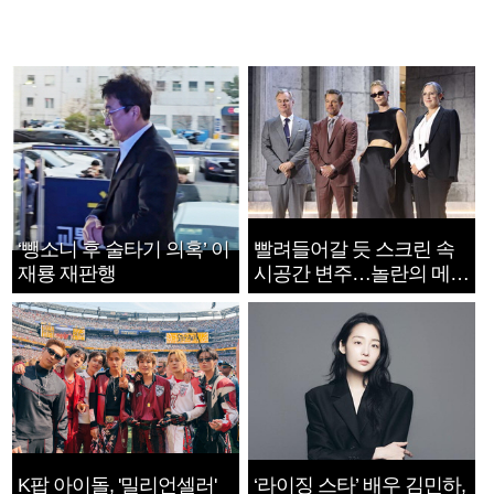
‘뺑소니 후 술타기 의혹’ 이
빨려들어갈 듯 스크린 속
재룡 재판행
시공간 변주…놀란의 메시
지는 ‘전쟁 속죄’
K팝 아이돌, '밀리언셀러'
‘라이징 스타’ 배우 김민하,