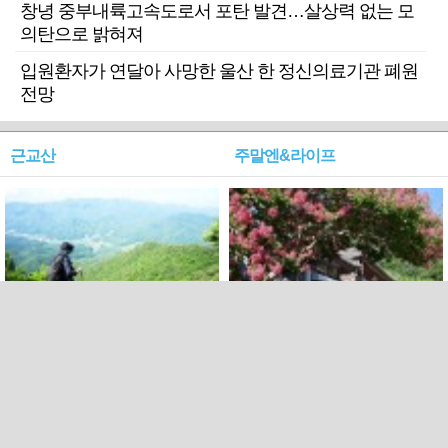
창녕 중부내륙고속도로서 포탄 발견…살상력 없는 모
의탄으로 밝혀져
입원환자가 연달아 사망한 울산 한 정신의료기관 폐원
전망
근교산
주말엔&라이프
근교산&그너머…상주·문경
폭염보다 더 뜨거워라…100
청화산~시루봉
일을 붉게 불태울 ‘선비정신’
피었네
PC버전
엑스
페이스북