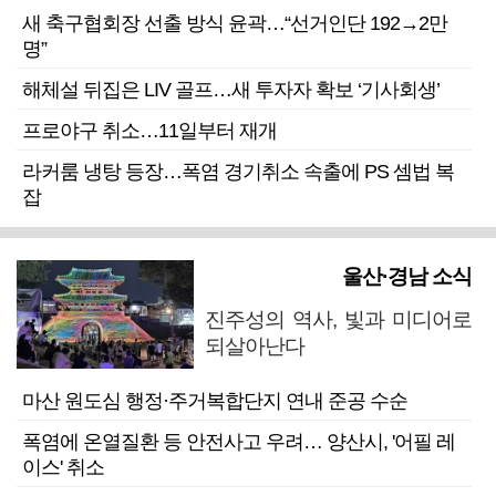
새 축구협회장 선출 방식 윤곽…“선거인단 192→2만
명”
해체설 뒤집은 LIV 골프…새 투자자 확보 ‘기사회생’
프로야구 취소…11일부터 재개
라커룸 냉탕 등장…폭염 경기취소 속출에 PS 셈법 복
잡
울산·경남 소식
진주성의 역사, 빛과 미디어로
되살아난다
마산 원도심 행정·주거복합단지 연내 준공 수순
폭염에 온열질환 등 안전사고 우려… 양산시, '어필 레
이스' 취소