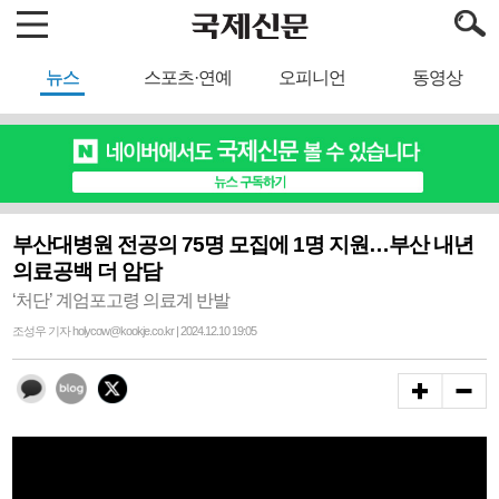
뉴스
스포츠·연예
오피니언
동영상
부산대병원 전공의 75명 모집에 1명 지원…부산 내년
의료공백 더 암담
‘처단’ 계엄포고령 의료계 반발
조성우 기자 holycow@kookje.co.kr | 2024.12.10 19:05