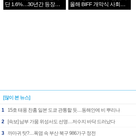
단 1.6%…30년간 등장
올해 BIFF 개막식 사회자
1182개팀 전수조사
확정
[많이 본 뉴스]
1
15호 태풍 찬홈 일본 도쿄 관통할 듯…동해안에 비 뿌리나
2
[속보] 남부 가뭄 위성서도 선명…저수지 바닥 드러났다
3
까마귀 탓?…폭염 속 부산 북구 986가구 정전