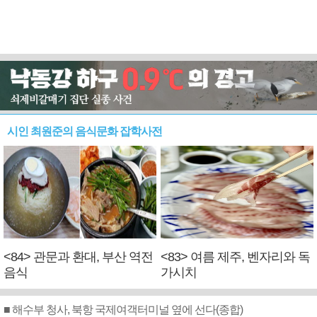
시인 최원준의 음식문화 잡학사전
<84> 관문과 환대, 부산 역전
<83> 여름 제주, 벤자리와 독
음식
가시치
■ 해수부 청사, 북항 국제여객터미널 옆에 선다(종합)