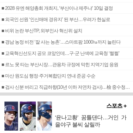
■ 2028 유엔 해양총회 개최지, ‘부산이냐 제주냐’ 10일 결정
■ 외국인 선원 ‘인신매매 경유지’ 된 부산…우려가 현실로
■ 비위 논란 부산TP, 외부인사 혁신위 설치
■ 경남 농정 비전 ‘잘 사는 농촌’…스마트팜 1000㏊까지 늘린다
■ 교육혁신선도지 공모 코앞인데…구·군 난색에 교육청 ‘쩔쩔’
■ 르노 못 타는 부산시장…관용차 규정에 막힌 지역기업 응원
■ 마산 원도심 행정·주거복합단지 연내 준공 수순
■ 검사 신분 버리고 직급하향(10년 이하 저연차 검사)…檢 중수청행 기피
스포츠 +
‘윤나고황’ 꿈틀댄다…거인 가
을야구 불씨 살릴까