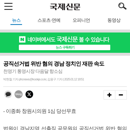
뉴스
스포츠·연예
오피니언
동영상
공직선거법 위반 혐의 경남 정치인 재판 속도
천영기 통영시장 다음달 항소심
박현철 기자 phcnews@kookje.co.kr, 김용구 기자 | 2025.01.12 18:51
- 이종화 창원시의원 1심 당선무효
법원이 경남지역 선출직 공무원의 공직선거법 위반 혐의