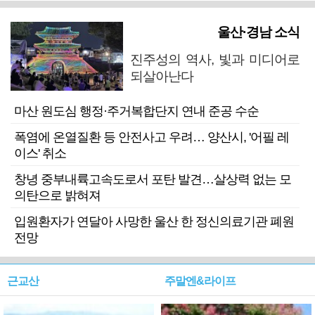
울산·경남 소식
진주성의 역사, 빛과 미디어로
되살아난다
마산 원도심 행정·주거복합단지 연내 준공 수순
폭염에 온열질환 등 안전사고 우려… 양산시, '어필 레
이스' 취소
창녕 중부내륙고속도로서 포탄 발견…살상력 없는 모
의탄으로 밝혀져
입원환자가 연달아 사망한 울산 한 정신의료기관 폐원
전망
근교산
주말엔&라이프