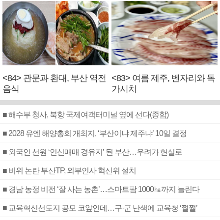
<84> 관문과 환대, 부산 역전
<83> 여름 제주, 벤자리와 독
음식
가시치
■ 해수부 청사, 북항 국제여객터미널 옆에 선다(종합)
■ 2028 유엔 해양총회 개최지, ‘부산이냐 제주냐’ 10일 결정
■ 외국인 선원 ‘인신매매 경유지’ 된 부산…우려가 현실로
■ 비위 논란 부산TP, 외부인사 혁신위 설치
■ 경남 농정 비전 ‘잘 사는 농촌’…스마트팜 1000㏊까지 늘린다
■ 교육혁신선도지 공모 코앞인데…구·군 난색에 교육청 ‘쩔쩔’