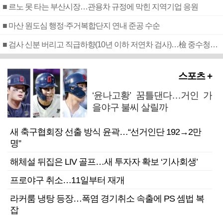
■ 르노 못 타는 부산시장…관용차 규정에 막힌 지역기업 응원
■ 마산 원도심 행정·주거복합단지 연내 준공 수순
■ 검사 신분 버리고 직급하향(10년 이하 저연차 검사)…檢 중수청행 기피
스포츠 +
‘윤나고황’ 꿈틀댄다…거인 가
을야구 불씨 살릴까
새 축구협회장 선출 방식 윤곽…“선거인단 192→2만
명”
해체설 뒤집은 LIV 골프…새 투자자 확보 ‘기사회생’
프로야구 취소…11일부터 재개
라커룸 냉탕 등장…폭염 경기취소 속출에 PS 셈법 복
잡