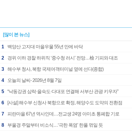
[많이 본 뉴스]
1
백양산 고지대 마을우물 55년 만에 바닥
2
경위 이하 경찰 하위직 ‘중수청 러시’ 전망…檢 기피와 대조
3
해수부 청사, 북항 국제여객터미널 옆에 선다(종합)
4
오늘의 날씨- 2026년 8월 7일
5
“낙동강권 삼락·을숙도·다대포 연결해 서부산 관광 키우자”
6
[사설] 해수부 신청사 북항으로 확정, 해양수도 도약의 전환점
7
피란마을 67년 역사인데…전교생 24명 아미초 통폐합 기로
8
부울경 주말부터 비소식…‘극한 폭염’ 한풀 꺾일 듯