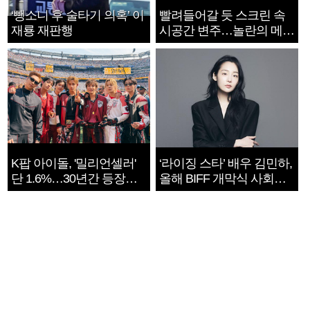
‘뺑소니 후 술타기 의혹’ 이
빨려들어갈 듯 스크린 속
재룡 재판행
시공간 변주…놀란의 메시
지는 ‘전쟁 속죄’
K팝 아이돌, '밀리언셀러'
‘라이징 스타’ 배우 김민하,
단 1.6%…30년간 등장
올해 BIFF 개막식 사회자
1182개팀 전수조사
확정