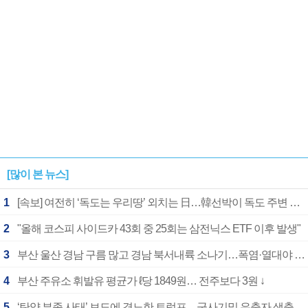
[많이 본 뉴스]
1
[속보] 여전히 ‘독도는 우리땅’ 외치는 日…韓선박이 독도 주변 해양조사 활동하자 반발
2
"올해 코스피 사이드카 43회 중 25회는 삼전닉스 ETF 이후 발생"
3
부산 울산 경남 구름 많고 경남 북서내륙 소나기…폭염·열대야 계속
4
부산 주유소 휘발유 평균가 ℓ당 1849원… 전주보다 3원 ↓
5
‘탄약 부족 사태’ 보도에 격노한 트럼프…군사기밀 유출자 색출 지시