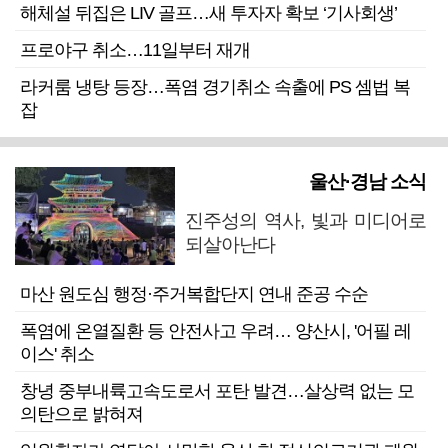
해체설 뒤집은 LIV 골프…새 투자자 확보 ‘기사회생’
프로야구 취소…11일부터 재개
라커룸 냉탕 등장…폭염 경기취소 속출에 PS 셈법 복
잡
울산·경남 소식
진주성의 역사, 빛과 미디어로
되살아난다
마산 원도심 행정·주거복합단지 연내 준공 수순
폭염에 온열질환 등 안전사고 우려… 양산시, '어필 레
이스' 취소
창녕 중부내륙고속도로서 포탄 발견…살상력 없는 모
의탄으로 밝혀져