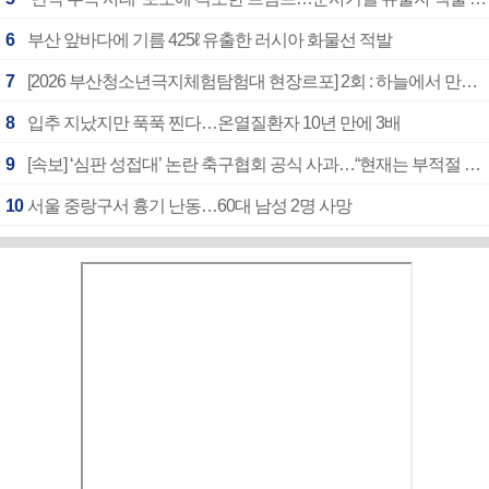
6
부산 앞바다에 기름 425ℓ 유출한 러시아 화물선 적발
7
[2026 부산청소년극지체험탐험대 현장르포] 2회 : 하늘에서 만난 얼음의 나라
8
입추 지났지만 푹푹 찐다…온열질환자 10년 만에 3배
9
[속보] ‘심판 성접대’ 논란 축구협회 공식 사과…“현재는 부적절 행위 없어”
10
서울 중랑구서 흉기 난동…60대 남성 2명 사망