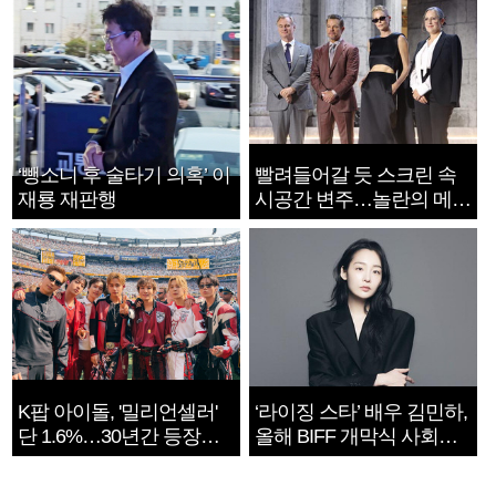
‘뺑소니 후 술타기 의혹’ 이
빨려들어갈 듯 스크린 속
재룡 재판행
시공간 변주…놀란의 메시
지는 ‘전쟁 속죄’
K팝 아이돌, '밀리언셀러'
‘라이징 스타’ 배우 김민하,
단 1.6%…30년간 등장
올해 BIFF 개막식 사회자
1182개팀 전수조사
확정