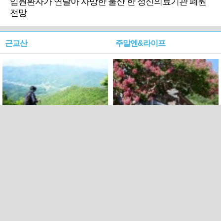
입원환자가 연달아 사망한 울산 한 정신의료기관 폐원
전망
근교산
주말엔&라이프
근교산&그너머…상주·문경
폭염보다 더 뜨거워라…100
청화산~시루봉
일을 붉게 불태울 ‘선비정신’
피었네
PC버전
엑스
페이스북
Copyright ⓒ 2015 All rights reserved by 국제신문