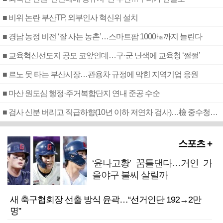
■ 비위 논란 부산TP, 외부인사 혁신위 설치
■ 경남 농정 비전 ‘잘 사는 농촌’…스마트팜 1000㏊까지 늘린다
■ 교육혁신선도지 공모 코앞인데…구·군 난색에 교육청 ‘쩔쩔’
■ 르노 못 타는 부산시장…관용차 규정에 막힌 지역기업 응원
■ 마산 원도심 행정·주거복합단지 연내 준공 수순
■ 검사 신분 버리고 직급하향(10년 이하 저연차 검사)…檢 중수청행 기피
스포츠 +
‘윤나고황’ 꿈틀댄다…거인 가
을야구 불씨 살릴까
새 축구협회장 선출 방식 윤곽…“선거인단 192→2만
명”