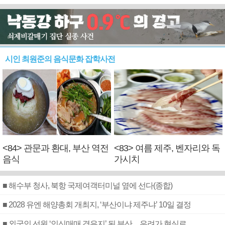
시인 최원준의 음식문화 잡학사전
<84> 관문과 환대, 부산 역전
<83> 여름 제주, 벤자리와 독
음식
가시치
■ 해수부 청사, 북항 국제여객터미널 옆에 선다(종합)
■ 2028 유엔 해양총회 개최지, ‘부산이냐 제주냐’ 10일 결정
■ 외국인 선원 ‘인신매매 경유지’ 된 부산…우려가 현실로