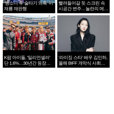
‘뺑소니 후 술타기 의혹’ 이
빨려들어갈 듯 스크린 속
재룡 재판행
시공간 변주…놀란의 메시
지는 ‘전쟁 속죄’
K팝 아이돌, '밀리언셀러'
‘라이징 스타’ 배우 김민하,
단 1.6%…30년간 등장
올해 BIFF 개막식 사회자
1182개팀 전수조사
확정