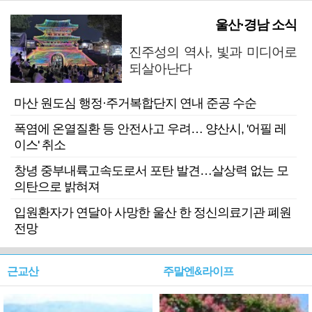
울산·경남 소식
진주성의 역사, 빛과 미디어로
되살아난다
마산 원도심 행정·주거복합단지 연내 준공 수순
폭염에 온열질환 등 안전사고 우려… 양산시, '어필 레
이스' 취소
창녕 중부내륙고속도로서 포탄 발견…살상력 없는 모
의탄으로 밝혀져
입원환자가 연달아 사망한 울산 한 정신의료기관 폐원
전망
근교산
주말엔&라이프