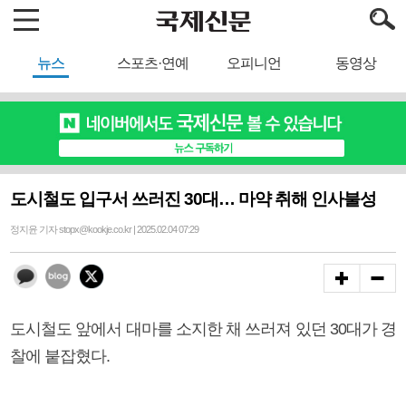
뉴스
스포츠·연예
오피니언
동영상
도시철도 입구서 쓰러진 30대… 마약 취해 인사불성
정지윤 기자 stopx@kookje.co.kr | 2025.02.04 07:29
도시철도 앞에서 대마를 소지한 채 쓰러져 있던 30대가 경
찰에 붙잡혔다.