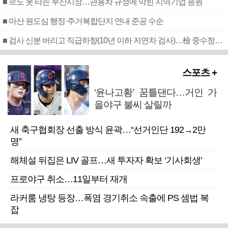
■ 르노 못 타는 부산시장…관용차 규정에 막힌 지역기업 응원
■ 마산 원도심 행정·주거복합단지 연내 준공 수순
■ 검사 신분 버리고 직급하향(10년 이하 저연차 검사)…檢 중수청행 기피
스포츠 +
‘윤나고황’ 꿈틀댄다…거인 가
을야구 불씨 살릴까
새 축구협회장 선출 방식 윤곽…“선거인단 192→2만
명”
해체설 뒤집은 LIV 골프…새 투자자 확보 ‘기사회생’
프로야구 취소…11일부터 재개
라커룸 냉탕 등장…폭염 경기취소 속출에 PS 셈법 복
잡