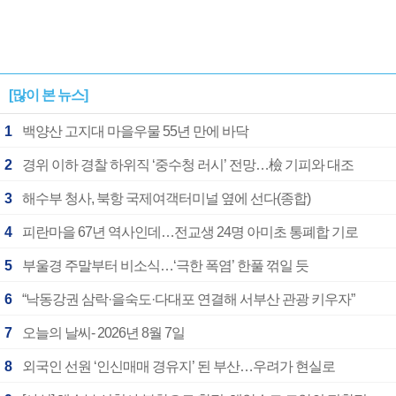
[많이 본 뉴스]
1
백양산 고지대 마을우물 55년 만에 바닥
2
경위 이하 경찰 하위직 ‘중수청 러시’ 전망…檢 기피와 대조
3
해수부 청사, 북항 국제여객터미널 옆에 선다(종합)
4
피란마을 67년 역사인데…전교생 24명 아미초 통폐합 기로
5
부울경 주말부터 비소식…‘극한 폭염’ 한풀 꺾일 듯
6
“낙동강권 삼락·을숙도·다대포 연결해 서부산 관광 키우자”
7
오늘의 날씨- 2026년 8월 7일
8
외국인 선원 ‘인신매매 경유지’ 된 부산…우려가 현실로