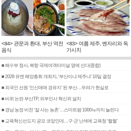
<84> 관문과 환대, 부산 역전
<83> 여름 제주, 벤자리와 독
음식
가시치
■ 해수부 청사, 북항 국제여객터미널 옆에 선다(종합)
■ 2028 유엔 해양총회 개최지, ‘부산이냐 제주냐’ 10일 결정
■ 외국인 선원 ‘인신매매 경유지’ 된 부산…우려가 현실로
■ 비위 논란 부산TP, 외부인사 혁신위 설치
■ 경남 농정 비전 ‘잘 사는 농촌’…스마트팜 1000㏊까지 늘린다
■ 교육혁신선도지 공모 코앞인데…구·군 난색에 교육청 ‘쩔쩔’