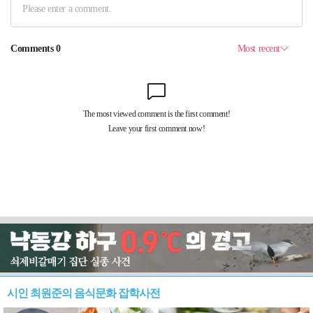
시인 최원준의 음식문화 잡학사전