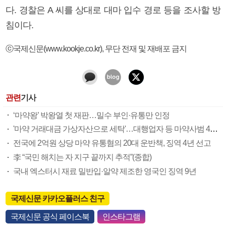
다. 경찰은 A 씨를 상대로 대마 입수 경로 등을 조사할 방
침이다.
ⓒ국제신문(www.kookje.co.kr), 무단 전재 및 재배포 금지
관련
기사
‘마약왕’ 박왕열 첫 재판…밀수 부인·유통만 인정
'마약 거래대금 가상자산으로 세탁'…대행업자 등 마약사범 40명 검거
전국에 2억원 상당 마약 유통혐의 20대 운반책, 징역 4년 선고
李 “국민 해치는 자 지구 끝까지 추적”(종합)
국내 엑스터시 재료 밀반입·알약 제조한 영국인 징역 9년
국제신문 카카오플러스 친구
국제신문 공식 페이스북
인스타그램