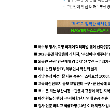
“안전에 안심 더해” 부산경
■ 해수부 청사, 북항 국제여객터미널 옆에 선다(종
■ 2028 유엔 해양총회 개최지, ‘부산이냐 제주냐’ 
■ 외국인 선원 ‘인신매매 경유지’ 된 부산…우려가
■ 비위 논란 부산TP, 외부인사 혁신위 설치
■ 르노 못 타는 부산시장…관용차 규정에 막힌 지
■ 마산 원도심 행정·주거복합단지 연내 준공 수순