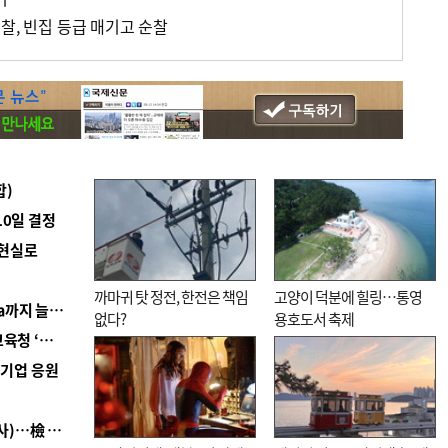
찰, 빈집 등급 매기고 순찰
합)
10일 결정
 현실로
까마귀 탓 정전, 한전은 책임
고양이 덕분에 힐링…통영
■ 경남 농정 비전 ‘잘 사는 농촌’…스마트팜 1000㏊까지 늘린다
없다?
용호도서 축제
■ 교육혁신선도지 공모 코앞인데…구·군 난색에 교육청 ‘쩔쩔’
역기업 응원
■ 검사 신분 버리고 직급하향(10년 이하 저연차 검사)…檢 중수청행 기피