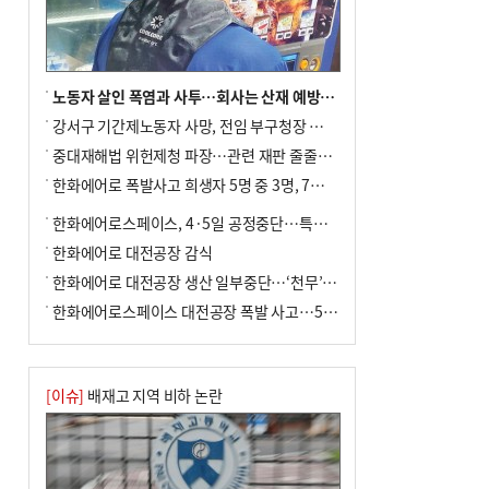
노동자 살인 폭염과 사투…회사는 산재 예방·전기료 절감 전력
강서구 기간제노동자 사망, 전임 부구청장 檢 송치
중대재해법 위헌제청 파장…관련 재판 줄줄이 브레이크
한화에어로 폭발사고 희생자 5명 중 3명, 7일 영면
한화에어로스페이스, 4·5일 공정중단…특별 안전점검
한화에어로 대전공장 감식
한화에어로 대전공장 생산 일부중단…‘천무’ 수출 비상
한화에어로스페이스 대전공장 폭발 사고…5명 사망·2명 부상(종합)
[이슈]
배재고 지역 비하 논란