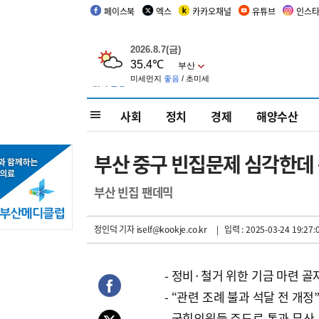
페이스북
엑스
카카오채널
유튜브
인스
사회
정치
경제
해양수산
부산 중구 빈집문제 심각한데 
부산 빈집 팬데믹
정인덕 기자
iself@kookje.co.kr
| 입력 : 2025-03-24 19:27:
- 정비·철거 위한 기금 마련 골
- “관련 조례 불과 석달 전 개정
- 국힘의원들 주도로 통과 무산