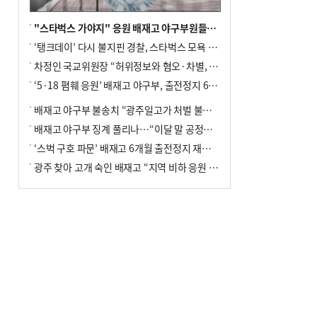
"스타벅스 가야지" 응원 배재고 야구부원들, 학교서 징계 처분
‘탱크데이’ 다시 불지핀 경찰, 스타벅스 모욕 혐의 압수수색
차정인 국교위원장 “허위정보와 혐오·차별, 학교 교실까지 유입"
‘5·18 폄훼 응원’ 배재고 야구부, 출전정지 6개월→1개월 감경
배재고 야구부 불송치 “광주일고가 처벌 불원 의사 표해”
배재고 야구부 징계 풀리나…“이달 말 공정위서 재심의”
‘스벅 구호 파문’ 배재고 6개월 출전정지 재심 신청키로
광주 찾아 고개 숙인 배재고 “지역 비하 응원 잘못”(종합)