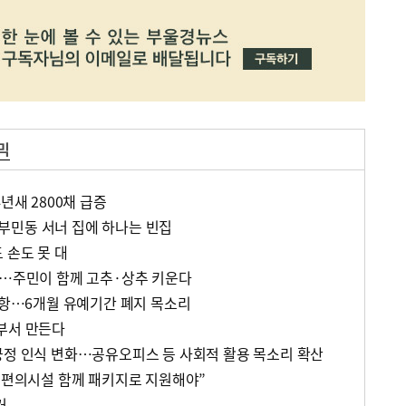
믹
년새 2800채 급증
부민동 서너 집에 하나는 빈집
 손도 못 대
성…주민이 함께 고추·상추 키운다
 난항…6개월 유예기간 폐지 목소리
부서 만든다
긍정 인식 변화…공유오피스 등 사회적 활용 목소리 확산
반 편의시설 함께 패키지로 지원해야”
거