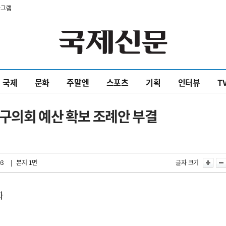
타그램
국제
문화
주말엔
스포츠
기획
인터뷰
T
구의회 예산 확보 조례안 부결
03
| 본지 1면
글자 크기
자
”