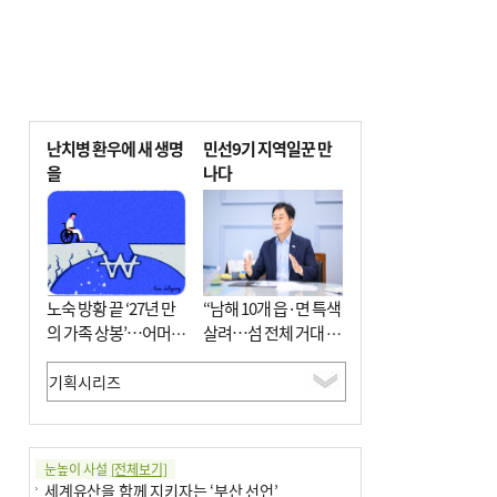
난치병 환우에 새 생명
민선9기 지역일꾼 만
을
나다
노숙 방황 끝 ‘27년 만
“남해 10개 읍·면 특색
의 가족 상봉’…어머니
살려…섬 전체 거대 정
와 행복 꿈꿔
원으로 조성”
눈높이 사설
[전체보기]
세계유산을 함께 지키자는 ‘부산 선언’