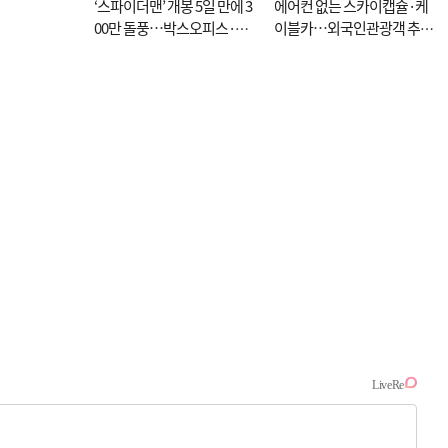
‘스파이더맨’ 개봉 5일 만에 3
에어컨 없는 스카이캡슐·케
00만 돌풍…박스오피스·예
이블카…외국인관광객 추억
매율 동시 1위
대신 고역 될라