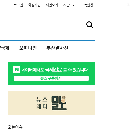
2
로그인
회원가입
지면보기
초판보기
구독신청
V국제
오피니언
부산말사전
오늘
이슈