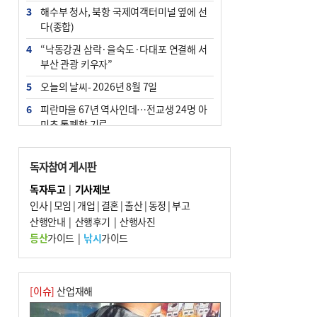
3
해수부 청사, 북항 국제여객터미널 옆에 선
다(종합)
4
“낙동강권 삼락·을숙도·다대포 연결해 서
부산 관광 키우자”
5
오늘의 날씨- 2026년 8월 7일
6
피란마을 67년 역사인데…전교생 24명 아
미초 통폐합 기로
7
[사설] 해수부 신청사 북항으로 확정, 해양
수도 도약의 전환점
독자참여 게시판
8
부울경 주말부터 비소식…‘극한 폭염’ 한풀
독자투고
|
기사제보
꺾일 듯
인사
|
모임
|
개업
|
결혼
|
출산
|
동정
|
부고
9
산행안내
외국인 선원 ‘인신매매 경유지’ 된 부산…
|
산행후기
|
산행사진
우려가 현실로
등산
가이드
|
낚시
가이드
10
르노 못 타는 부산시장…관용차 규정에 막
힌 지역기업 응원
[이슈]
산업재해