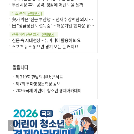
부산시장 후보 공약, 생활에 어떤 도움 될까
뉴스 분석
[전체보기]
與가 막은 ‘산은 부산행’…전재수 강력한 의지 표명 없인 공염불
田 “장금상선도 설득중”…해운기업 ‘톱다운 유치전’ 가속
신통이의 신문 읽기
[전체보기]
신문 속 시대현상…뉴미디어 활용해 봐요
스포츠 뉴스 읽으면 경기 보는 눈 커져요
어떻게 생각하십니까
[전체보기]
구·군 승진 축하화분 관행 없애자니 소상공인 울상
알립니다
3년째 병상에 있는 구의원…의정활동 못해도 월급 그대로
팩트체크
· 제 219회 한낮의 유U; 콘서트
[전체보기]
금정산 반려견 데리고 갈 수 있나…알아보니 ‘국립공원은 출입 불가’
· 제7회 부마항쟁문학상 공모
서울 도림천도 공업용수 활용한다는 사례, 정수 없이 한강물 공급…수질만 공업용수
· 2026 국제 어린이·청소년 경제아카데미
포토에세이
[전체보기]
연꽃 위 개개비
의령 한우산 털중나리
한 손 뉴스
[전체보기]
시민이 개발한 폭염 대응 앱 ‘그늘로’ 길안내 지도 등 인기
골목 맛집 발굴 고메 셀렉션…부산시, 페스티벌 시월 연계