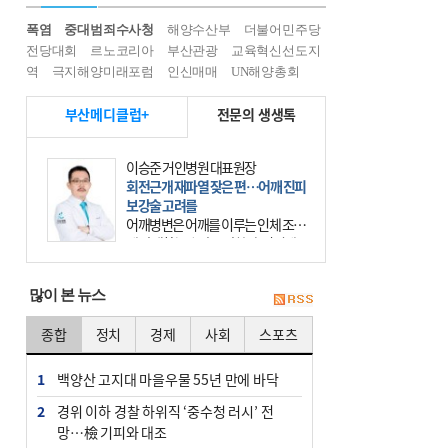
폭염
중대범죄수사청
해양수산부
더불어민주당
전당대회
르노코리아
부산관광
교육혁신선도지
역
극지해양미래포럼
인신매매
UN해양총회
부산메디클럽+
전문의 생생톡
이승준 거인병원 대표원장
회전근개 재파열 잦은 편…어깨 진피
보강술 고려를
어깨병변은 어깨를 이루는 인체 조직
에 발생하는 손상을 말한다. 여기에
는 오십견과 회전근개 증후군, 어깨
의 석회성 힘줄염 등이 있다. 국민건
많이 본 뉴스
강보험에 의하면 어깨병변
종합
정치
경제
사회
스포츠
1
백양산 고지대 마을우물 55년 만에 바닥
2
경위 이하 경찰 하위직 ‘중수청 러시’ 전
망…檢 기피와 대조