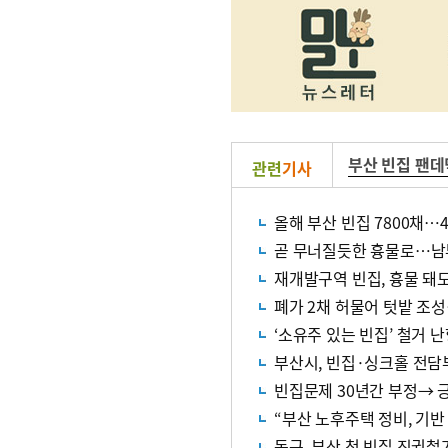
부산 빈집 팬데
관련
기사
올해 부산 빈집 7800채…4
곧 무너질듯한 흉물로…남
재개발구역 빈집, 흉물 돼도
폐가 2채 허물어 텃밭 조
‘소유주 있는 빈집’ 철거
부산시, 빈집·싱크홀 전담
빈집문제 30년간 부정→ 
“부산 노후주택 정비, 기
동구, 부산 첫 빈집 직권철