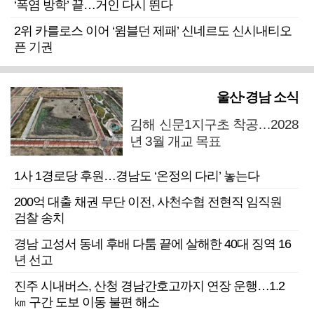
‘폭염 방학’ 끝…거인 다시 뛴다
2위 카를로스 이어 ‘윔블던 제패’ 신네르도 신시내티오
픈 기권
울산·경남 소식
김해 신문1지구초 착공…2028
년 3월 개교 목표
1사 1경로당 후원…경남도 ‘온정의 다리’ 놓는다
200억 대출 채권 무단 이전, 사천수협 전현직 임직원
검찰 송치
경남 고성서 동네 후배 다툼 끝에 살해한 40대 징역 16
년 선고
진주 시내버스, 산청 경남간호고까지 연장 운행…1.2
㎞ 구간 도보 이동 불편 해소