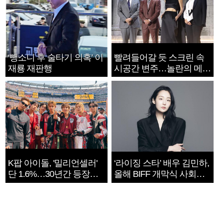
‘뺑소니 후 술타기 의혹’ 이
빨려들어갈 듯 스크린 속
재룡 재판행
시공간 변주…놀란의 메시
지는 ‘전쟁 속죄’
K팝 아이돌, '밀리언셀러'
‘라이징 스타’ 배우 김민하,
단 1.6%…30년간 등장
올해 BIFF 개막식 사회자
1182개팀 전수조사
확정