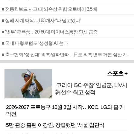
■ 전동킥보드 사고 때 뇌손상 위험 오토바이 3.5배
■ 상폐 시계 째깍…163개사 “나 떨고있니”
■ ‘빚투’ 후폭풍…20·60대 마이너스통장 연체 급증
■ 국내 대형로펌도 ‘생성형 AI’ 쓴다
■ 축구협회 ‘성 접대’ 의혹 일파만파…日도 의혹 연루 거론 심판 2명 조사
스포츠 +
‘코리아 GC 주장’ 안병훈, LIV서
韓선수 최고 성적
2026-2027 프로농구 10월 3일 시작…KCC, LG와 홈 개
막전
5만 관중 홀린 이강인, 강렬했던 ‘서울 입단식’