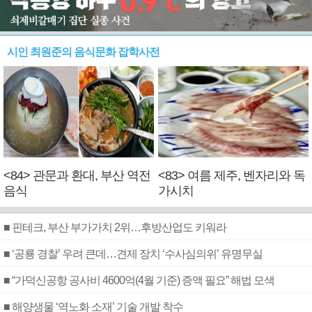
시인 최원준의 음식문화 잡학사전
<84> 관문과 환대, 부산 역전
<83> 여름 제주, 벤자리와 독
음식
가시치
■ 핀테크, 부산 부가가치 2위…후방산업도 키워라
■ ‘공룡 경찰’ 우려 큰데…견제 장치 ‘수사심의위’ 유명무실
■ “가덕신공항 공사비 4600억(4월 기준) 증액 필요” 해법 모색
■ 해양생물 ‘역노화 소재’ 기술 개발 착수