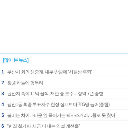
[많이 본 뉴스]
1
부산시 회의 생중계, 내부 반발에 ‘사실상 후퇴’
2
창녕 하늘에 햇무리
3
원산지 속여 11억 꿀꺽, 재판 중 도주…징역 7년 중형
4
광안1동 최종 투표자수 현장 집계보다 785명 늘어(종합)
5
붐비는 차이나타운 옆 죽어가는 텍사스거리…활로 못 찾아
6
“빈집 철거 때 세금 더 내는 역설 개선을”