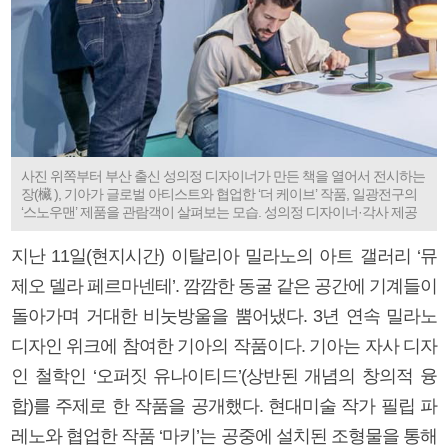
사진 위쪽부터 부산 출신 성의정 디자이너가 만든 책을 열어서 전시하는
장(欌 ), 기아가 글로벌 아티스트와 협업한 ‘더 케이브’ 작품, 일광전구의
‘스노우맨’ 제품을 관람객이 살펴보는 모습. 성의정 디자이너·각사 제공
지난 11일(현지시간) 이탈리아 밀라노의 아트 갤러리 ‘뮤
제오 델라 페르마넨테’. 깜깜한 동굴 같은 공간에 기계들이
돌아가며 거대한 비눗방울을 뿜어냈다. 3년 연속 밀라노
디자인 위크에 참여한 기아의 작품이다. 기아는 자사 디자
인 철학인 ‘오퍼짓 유나이티드’(상반된 개념의 창의적 융
합)를 주제로 한 작품을 공개했다. 현대미술 작가 필립 파
레노와 협업한 작품 ‘마키’는 공중에 설치된 조형물을 통해