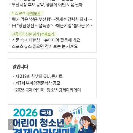
부산시장 후보 공약, 생활에 어떤 도움 될까
뉴스 분석
[전체보기]
與가 막은 ‘산은 부산행’…전재수 강력한 의지 표명 없인 공염불
田 “장금상선도 설득중”…해운기업 ‘톱다운 유치전’ 가속
신통이의 신문 읽기
[전체보기]
신문 속 시대현상…뉴미디어 활용해 봐요
스포츠 뉴스 읽으면 경기 보는 눈 커져요
어떻게 생각하십니까
[전체보기]
구·군 승진 축하화분 관행 없애자니 소상공인 울상
알립니다
3년째 병상에 있는 구의원…의정활동 못해도 월급 그대로
팩트체크
· 제 219회 한낮의 유U; 콘서트
[전체보기]
금정산 반려견 데리고 갈 수 있나…알아보니 ‘국립공원은 출입 불가’
· 제7회 부마항쟁문학상 공모
서울 도림천도 공업용수 활용한다는 사례, 정수 없이 한강물 공급…수질만 공업용수
· 2026 국제 어린이·청소년 경제아카데미
포토에세이
[전체보기]
연꽃 위 개개비
의령 한우산 털중나리
한 손 뉴스
[전체보기]
시민이 개발한 폭염 대응 앱 ‘그늘로’ 길안내 지도 등 인기
골목 맛집 발굴 고메 셀렉션…부산시, 페스티벌 시월 연계