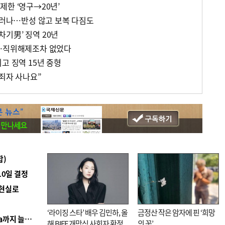
제한 ‘영구→20년’
 드러나…반성 않고 보복 다짐도
기男’ 징역 20년
위…직위해제조차 없었다
고 징역 15년 중형
범죄자 사나요”
합)
10일 결정
 현실로
‘라이징 스타’ 배우 김민하, 올
금정산 작은 암자에 핀 ‘희망
■ 경남 농정 비전 ‘잘 사는 농촌’…스마트팜 1000㏊까지 늘린다
해 BIFF 개막식 사회자 확정
의 꽃’