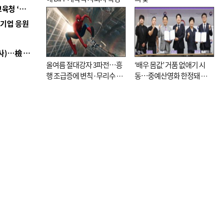
■ 교육혁신선도지 공모 코앞인데…구·군 난색에 교육청 ‘쩔쩔’
역기업 응원
■ 검사 신분 버리고 직급하향(10년 이하 저연차 검사)…檢 중수청행 기피
올여름 절대강자 3파전…흥
‘배우 몸값’ 거품 없애기 시
행 조급증에 변칙·무리수 마
동…중예산영화 한정돼 실
케팅도
효성 의문도