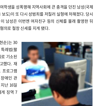
, 여학생을 성폭행해 지역사회에 큰 충격을 던진 남성(국제
면 등 보도)이 또 다시 성범죄를 저질러 실형에 처해졌다. 당시
 이 남성은 이번엔 여자친구 등의 신체를 몰래 촬영한 뒤
혐의로 철창 신세를 지게 됐다.
순)는 30
 특례법(촬
혐의로 기소된
선고했다. 재
료 프로그램
 장애인 관
 지난 16일
게 징역 7