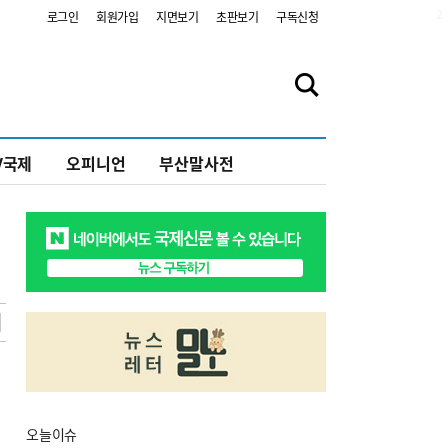
2
로그인
회원가입
지면보기
초판보기
구독신청
V국제
오피니언
부산말사전
오늘
이슈