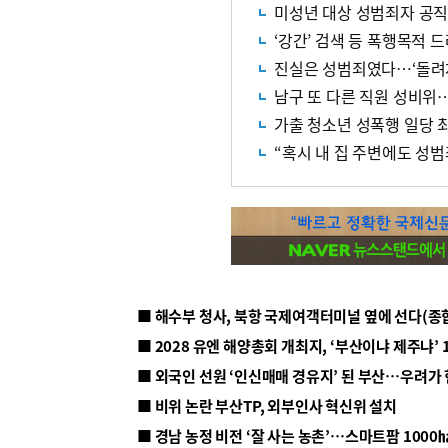
미성년 대상 성범죄자 공직
‘강간’ 검색 등 폭행목적
진실은 성범죄였다…‘돌려차
남구 또 다른 직원 성비
가출 청소년 성폭행 일당 최
“혹시 내 집 주변에도 성
■ 해수부 청사, 북항 국제여객터미널 옆에 선다(종
■ 2028 유엔 해양총회 개최지, ‘부산이냐 제주냐’ 
■ 외국인 선원 ‘인신매매 경유지’ 된 부산…우려가
■ 비위 논란 부산TP, 외부인사 혁신위 설치