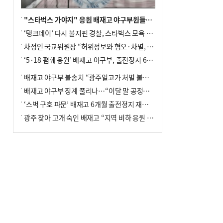
"스타벅스 가야지" 응원 배재고 야구부원들, 학교서 징계 처분
‘탱크데이’ 다시 불지핀 경찰, 스타벅스 모욕 혐의 압수수색
차정인 국교위원장 “허위정보와 혐오·차별, 학교 교실까지 유입"
‘5·18 폄훼 응원’ 배재고 야구부, 출전정지 6개월→1개월 감경
배재고 야구부 불송치 “광주일고가 처벌 불원 의사 표해”
배재고 야구부 징계 풀리나…“이달 말 공정위서 재심의”
‘스벅 구호 파문’ 배재고 6개월 출전정지 재심 신청키로
광주 찾아 고개 숙인 배재고 “지역 비하 응원 잘못”(종합)