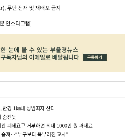
kr), 무단 전재 및 재배포 금지
문 인스타그램]
곳, 반경 1㎞내 성범죄자 산다
려 숨진듯
관 폐쇄요구 거부하면 최대 1000만 원 과태료
 숨져…“누구보다 똑부러진 교사”