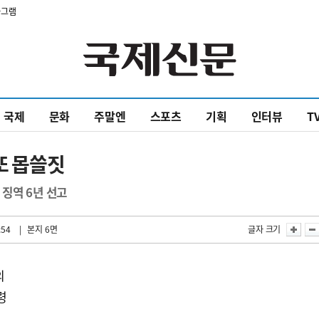
타그램
국제
문화
주말엔
스포츠
기획
인터뷰
T
또 몹쓸짓
징역 6년 선고
:54
| 본지 6면
글자 크기
의
령