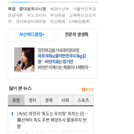
폭염
중대범죄수사청
해양수산부
더불어민주당
전당대회
르노코리아
부산관광
교육혁신선도지
역
극지해양미래포럼
인신매매
UN해양총회
부산메디클럽+
전문의 생생톡
장민희김용기내과의원과장
하루 500㎉ 줄이면 한주 0.5㎏ 감
량…비만치료는 장기전
비만은 이제 더는 체중이나 체형의 문
제가 아니다. 하나의 질병으로 인지
하고 치료와 관리를 해야 한다. 세계
보건기구(WHO)는 이미 1994년 비만
많이 본 뉴스
을 인류의 중요한
종합
정치
경제
사회
스포츠
1
[속보] 여전히 ‘독도는 우리땅’ 외치는 日…
韓선박이 독도 주변 해양조사 활동하자 반
발