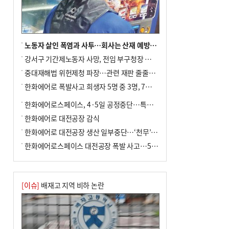
여 가구 6시간 단수
노동자 살인 폭염과 사투…회사는 산재 예방·전기료 절감 전력
강서구 기간제노동자 사망, 전임 부구청장 檢 송치
중대재해법 위헌제청 파장…관련 재판 줄줄이 브레이크
한화에어로 폭발사고 희생자 5명 중 3명, 7일 영면
한화에어로스페이스, 4·5일 공정중단…특별 안전점검
한화에어로 대전공장 감식
한화에어로 대전공장 생산 일부중단…‘천무’ 수출 비상
한화에어로스페이스 대전공장 폭발 사고…5명 사망·2명 부상(종합)
[이슈]
배재고 지역 비하 논란