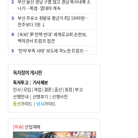
2
부산 울산 경남 구름 많고 경남 북서내륙 소
나기…폭염·열대야 계속
3
부산 주유소 휘발유 평균가 ℓ당 1849원…
전주보다 3원 ↓
4
[속보]‘尹 탄핵 반대’ 세계로교회 손현보,
백악관서 트럼프 접견
5
‘탄약 부족 사태’ 보도에 격노한 트럼프…
군사기밀 유출자 색출 지시
6
[속보] ‘심판 성접대’ 논란 축구협회 공식 사
독자참여 게시판
과…“현재는 부적절 행위 없어”
독자투고
|
기사제보
7
"올해 코스피 사이드카 43회 중 25회는 삼
인사
|
모임
|
개업
|
결혼
|
출산
|
동정
|
부고
전닉스 ETF 이후 발생"
산행안내
|
산행후기
|
산행사진
8
서울 중랑구서 흉기 난동…60대 남성 2명
등산
가이드
|
낚시
가이드
사망
9
부산 앞바다에 기름 425ℓ 유출한 러시아 화
물선 적발
[이슈]
산업재해
10
노후 상수도관 파열에 폭염 속 사상구 2300