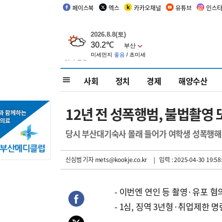
페이스북
엑스
카카오채널
유튜브
인스
사회
정치
경제
해양수산
12년 전 성폭행범, 불법촬영 
당시 부산대기숙사 몰래 들어가 여학생 성폭행해 
신심범 기자
mets@kookje.co.kr
| 입력 : 2025-04-30 19:58
- 이번엔 연인 등 촬영·유포 혐
- 1심, 징역 3년형·취업제한 명