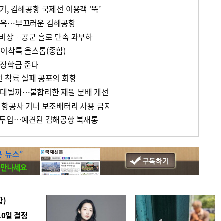
, 김해공항 국제선 이용객 ‘뚝’
지옥…부끄러운 김해공항
 비상…공군 홀로 단속 과부하
이착륙 올스톱(종합)
 장학금 준다
 착륙 실패 공포의 회항
확대될까…불합리한 재원 분배 개선
 항공사 기내 보조배터리 사용 금지
장 투입…예견된 김해공항 북새통
합)
10일 결정