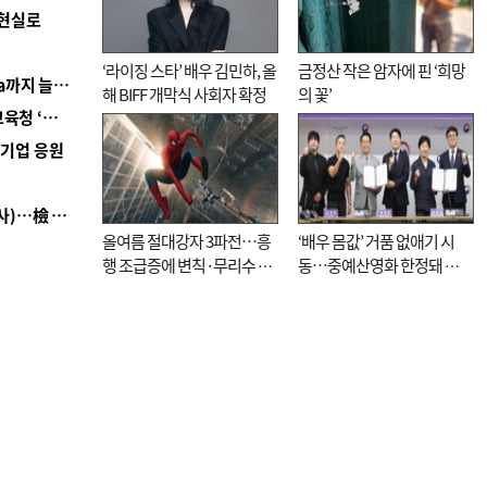
 현실로
‘라이징 스타’ 배우 김민하, 올
금정산 작은 암자에 핀 ‘희망
■ 경남 농정 비전 ‘잘 사는 농촌’…스마트팜 1000㏊까지 늘린다
해 BIFF 개막식 사회자 확정
의 꽃’
■ 교육혁신선도지 공모 코앞인데…구·군 난색에 교육청 ‘쩔쩔’
역기업 응원
■ 검사 신분 버리고 직급하향(10년 이하 저연차 검사)…檢 중수청행 기피
올여름 절대강자 3파전…흥
‘배우 몸값’ 거품 없애기 시
행 조급증에 변칙·무리수 마
동…중예산영화 한정돼 실
케팅도
효성 의문도