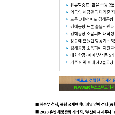
유류할증료·환율 급등 2분기
외국인 세금환급 대기줄 
드론 1대만 떠도 김해공항
김해공항 드론 출몰…한때 
김해공항 소음피해 대학생
강풍에 흔들린 항공기…5번
김해공항 소음피해 지원 
대한항공·에어부산 등 5개
기존 인력 빼내 제2출국
■ 해수부 청사, 북항 국제여객터미널 옆에 선다(종
■ 2028 유엔 해양총회 개최지, ‘부산이냐 제주냐’ 