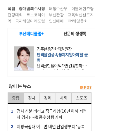
폭염
중대범죄수사청
해양수산부
더불어민주당
전당대회
르노코리아
부산관광
교육혁신선도지
역
극지해양미래포럼
인신매매
UN해양총회
부산메디클럽+
전문의 생생톡
김주현 웅진한의원 원장
단백질 열풍 속 놓치지 말아야 할 ‘균
형’
단백질만 많이 먹으면 건강할까. 요
즘 건강을 이야기할 때 빠지지 않는
키워드가 단백질이다. 헬스장을 다니
는 젊은 층부터 기초체력을 챙기려는
많이 본 뉴스
중·장년층까지 모두 “
종합
정치
경제
사회
스포츠
1
검사 신분 버리고 직급하향(10년 이하 저연
차 검사)…檢 중수청행 기피
2
지방국립대 이르면 내년 신입생부터 ‘등록