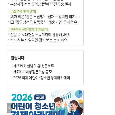
부산시장 후보 공약, 생활에 어떤 도움 될까
뉴스 분석
[전체보기]
與가 막은 ‘산은 부산행’…전재수 강력한 의지 표명 없인 공염불
田 “장금상선도 설득중”…해운기업 ‘톱다운 유치전’ 가속
신통이의 신문 읽기
[전체보기]
신문 속 시대현상…뉴미디어 활용해 봐요
스포츠 뉴스 읽으면 경기 보는 눈 커져요
어떻게 생각하십니까
[전체보기]
구·군 승진 축하화분 관행 없애자니 소상공인 울상
알립니다
3년째 병상에 있는 구의원…의정활동 못해도 월급 그대로
팩트체크
· 제 219회 한낮의 유U; 콘서트
[전체보기]
금정산 반려견 데리고 갈 수 있나…알아보니 ‘국립공원은 출입 불가’
· 제7회 부마항쟁문학상 공모
서울 도림천도 공업용수 활용한다는 사례, 정수 없이 한강물 공급…수질만 공업용수
· 2026 국제 어린이·청소년 경제아카데미
포토에세이
[전체보기]
연꽃 위 개개비
의령 한우산 털중나리
한 손 뉴스
[전체보기]
시민이 개발한 폭염 대응 앱 ‘그늘로’ 길안내 지도 등 인기
골목 맛집 발굴 고메 셀렉션…부산시, 페스티벌 시월 연계