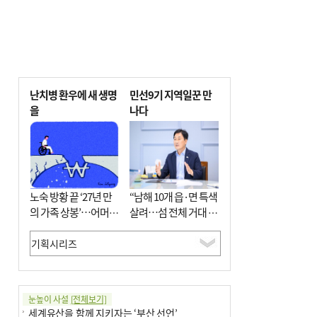
난치병 환우에 새 생명
민선9기 지역일꾼 만
을
나다
노숙 방황 끝 ‘27년 만
“남해 10개 읍·면 특색
의 가족 상봉’…어머니
살려…섬 전체 거대 정
와 행복 꿈꿔
원으로 조성”
눈높이 사설
[전체보기]
세계유산을 함께 지키자는 ‘부산 선언’