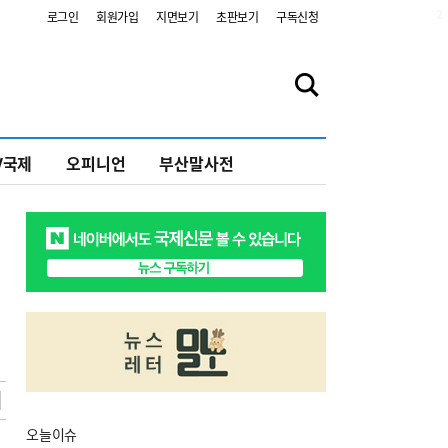
2
로그인
회원가입
지면보기
초판보기
구독신청
V국제
오피니언
부산말사전
오늘
이슈