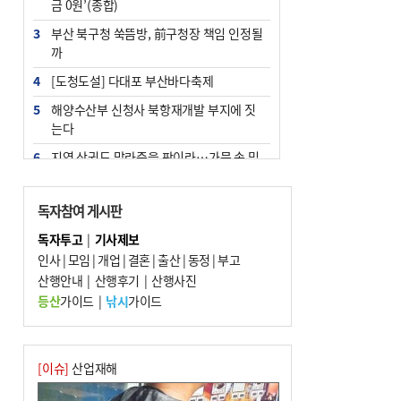
금 0원’(종합)
3
부산 북구청 쑥뜸방, 前구청장 책임 인정될
까
4
[도청도설] 다대포 부산바다축제
5
해양수산부 신청사 북항재개발 부지에 짓
는다
6
지역 상권도 말라죽을 판이라…가뭄 속 밀
양물축제 강행 논란
7
법원, 단차 논란 북항 복합환승센터 공사중
독자참여 게시판
지 관련 현장검증
독자투고
|
기사제보
8
통영시민 추석 전 35만 원 받는다
인사
|
모임
|
개업
|
결혼
|
출산
|
동정
|
부고
9
산행안내
부산 철강공장 50대 노동자 추락사
|
산행후기
|
산행사진
등산
가이드
|
낚시
가이드
10
국힘 부산시당, ‘정이한 조력’ 시의원 윤리
위에…‘한동훈 지지’도 신고접수
[이슈]
산업재해