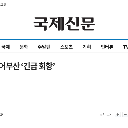
타그램
국제
문화
주말엔
스포츠
기획
인터뷰
T
부산 ‘긴급 회항’
29
글자 크기