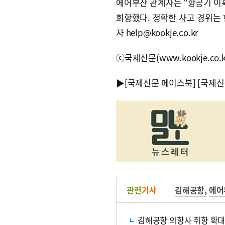
에어부산 관계자는 “항공기 이륙
회항했다. 정확한 사고 경위는 
자 help@kookje.co.kr
ⓒ국제신문(www.kookje.co.
▶
[국제신문 페이스북]
[국제신
관련
기사
김해공항
,
에어
김해공항 외항사 취항 확