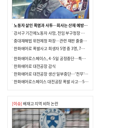
노동자 살인 폭염과 사투…회사는 산재 예방·전기료 절감 전력
강서구 기간제노동자 사망, 전임 부구청장 檢 송치
중대재해법 위헌제청 파장…관련 재판 줄줄이 브레이크
한화에어로 폭발사고 희생자 5명 중 3명, 7일 영면
한화에어로스페이스, 4·5일 공정중단…특별 안전점검
한화에어로 대전공장 감식
한화에어로 대전공장 생산 일부중단…‘천무’ 수출 비상
한화에어로스페이스 대전공장 폭발 사고…5명 사망·2명 부상(종합)
[이슈]
배재고 지역 비하 논란