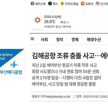
페이스북
엑스
카카오채널
유튜브
인스
사회
정치
경제
해양수산
김해공항 조류 충돌 사고…에어
지난 1일 에어부산 항공기 이륙 직후 사고
회항 시도했으나 기내 연료 많아 50분 선회
승객 176명 탑승…다행히 다친 사람은 없어
에어부산, 사고 당일 밤 대체 항공편 출발
임동우 기자
help@kookje.co.kr
| 입력 : 2025-05-02 13:09: