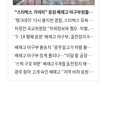
"스타벅스 가야지" 응원 배재고 야구부원들, 학교서 징계 처분
‘탱크데이’ 다시 불지핀 경찰, 스타벅스 모욕 혐의 압수수색
차정인 국교위원장 “허위정보와 혐오·차별, 학교 교실까지 유입"
‘5·18 폄훼 응원’ 배재고 야구부, 출전정지 6개월→1개월 감경
배재고 야구부 불송치 “광주일고가 처벌 불원 의사 표해”
배재고 야구부 징계 풀리나…“이달 말 공정위서 재심의”
‘스벅 구호 파문’ 배재고 6개월 출전정지 재심 신청키로
광주 찾아 고개 숙인 배재고 “지역 비하 응원 잘못”(종합)